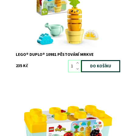
Dostupnost:
Skladem
3
Kód:
10922
Značka:
LEGO
LEGO® DUPLO® 10981 PĚSTOVÁNÍ MRKVE
235 Kč
Kreativní legrace pro malé průzkumníky přírody
Dostupnost:
Skladem
2
Kód:
10925
Značka:
LEGO