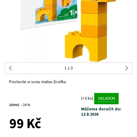
1
z 3
Postavte si svou malou žirafku
(>3 ks)
SKLADEM
139 Kč
–28 %
Můžeme doručit do:
12.8.2026
99 Kč