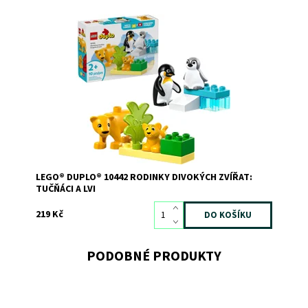
Vydejte se se svou ratolestí na cestu kolem světa.
Dostupnost:
Skladem
2
Kód:
12378
Značka:
LEGO
LEGO® DUPLO® 10442 RODINKY DIVOKÝCH ZVÍŘAT:
TUČŇÁCI A LVI
219 Kč
PODOBNÉ PRODUKTY