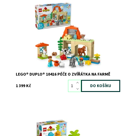
Hračka LEGO® DUPLO® s 10 figurkami pro malé děti
Dostupnost:
Skladem
1
Kód:
11553
Značka:
LEGO
LEGO® DUPLO® 10416 PÉČE O ZVÍŘÁTKA NA FARMĚ
1 399 Kč
Zábavné pěstování zeleniny pro nejmenší