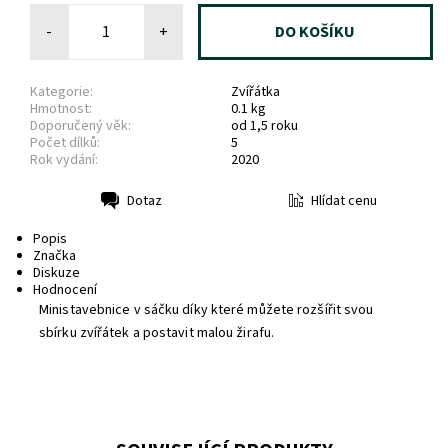
-
+
Kategorie:
Zvířátka
Hmotnost:
0.1 kg
Doporučený věk:
od 1,5 roku
Počet dílků:
5
Rok vydání:
2020
Hlídat cenu
Dotaz
Tisk
Popis
Značka
Diskuze
Hodnocení
Ministavebnice v sáčku díky které můžete rozšířit svou
sbírku zvířátek a postavit malou žirafu.