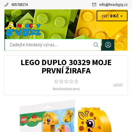
605708274
info
@
hrackyjvj.cz
0 Kč
CZK
0 ks /
LEGO DUPLO 30329 MOJE
PRVNÍ ŽIRAFA
LEGO
Neohodnoceno