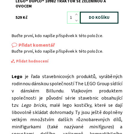
LEGO® DUPLO® 10982 TRAKTOR SE ZELENINOU A
OVOCEM
529 Kč
Buďte první, kdo napíše příspěvek k této položce.
Přidat komentář
Buďte první, kdo napíše příspěvek k této položce.
Přidat hodnocení
Lego
je řada stavebnicových produktů, vyráběných
rodinnou dánskou společností The LEGO Group sídlící
v dánském Billundu. Vlajkovým produktem
společnosti je původní série stavebnic obsahující
tzv.
Lego bricks
, malé lego kostičky, které se dají
libovolně skládat dohromady. Ty jsou ještě doplněny
velkým množstvím dalších různobarevných dílů,
minifigurkami (také nazývané
minifigures
) a