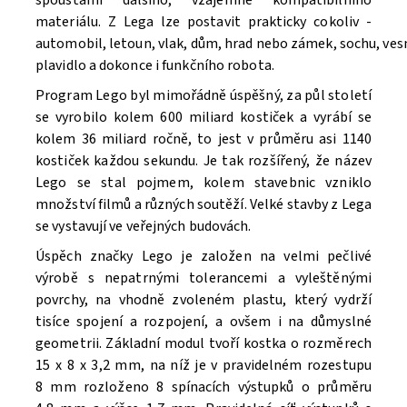
spoustami dalšího, vzájemně kompatibilního
materiálu. Z Lega lze postavit prakticky cokoliv -
automobil, letoun, vlak, dům, hrad nebo zámek, sochu, ve
Souhlasím se
Zpracováním osobních údajů.
plavidlo a dokonce i funkčního robota.
Program Lego byl mimořádně úspěšný, za půl století
se vyrobilo kolem 600 miliard kostiček a vyrábí se
kolem 36 miliard ročně, to jest v průměru asi 1140
kostiček každou sekundu. Je tak rozšířený, že název
Lego se stal pojmem, kolem stavebnic vzniklo
množství filmů a různých soutěží. V
elké stavby z Lega
se vystavují ve veřejných budovách.
Úspěch značky Lego je založen na velmi pečlivé
výrobě s nepatrnými tolerancemi a vyleštěnými
povrchy, na vhodně zvoleném plastu, který vydrží
tisíce spojení a rozpojení, a ovšem i na důmyslné
geometrii. Základní modul tvoří kostka o rozměrech
15 x 8 x 3,2 mm, na níž je v pravidelném rozestupu
8 mm rozloženo 8 spínacích výstupků o průměru