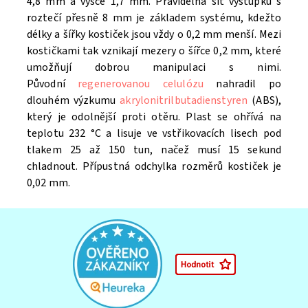
4,8 mm a výšce 1,7 mm. Pravidelná síť výstupků s
roztečí přesně 8 mm je základem systému, kdežto
délky a šířky kostiček jsou vždy o 0,2 mm menší. Mezi
kostičkami tak vznikají mezery o šířce 0,2 mm, které
umožňují dobrou manipulaci s nimi.
Původní
regenerovanou celulózu
nahradil po
dlouhém výzkumu
akrylonitrilbutadienstyren
(ABS),
který je odolnější proti otěru. Plast se ohřívá na
teplotu 232 °C a lisuje ve vstřikovacích lisech pod
tlakem 25 až 150 tun, načež musí 15 sekund
chladnout. Přípustná odchylka rozměrů kostiček je
0,02 mm.