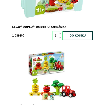
LEGO® DUPLO® 10984 BIO ZAHRÁDKA
1 089 Kč
Edukační hračka s pojízdným traktorem a přívěsy,
rajčetem, ananasem a brokolicí
Dostupnost:
Skladem
1
Kód:
10881
Značka:
LEGO