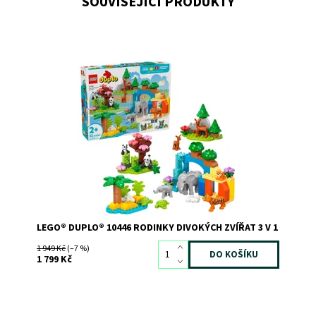
SOUVISEJÍCÍ PRODUKTY
Malé děti zjistí, kde žijí figurky zvířátek LEGO® DUPLO®,
co jedí a jak se starají o svá mláďata.
Dostupnost:
Skladem
1
Kód:
12093
Značka:
LEGO
LEGO® DUPLO® 10446 RODINKY DIVOKÝCH ZVÍŘAT 3 V 1
1 949 Kč
(–7 %)
1 799 Kč