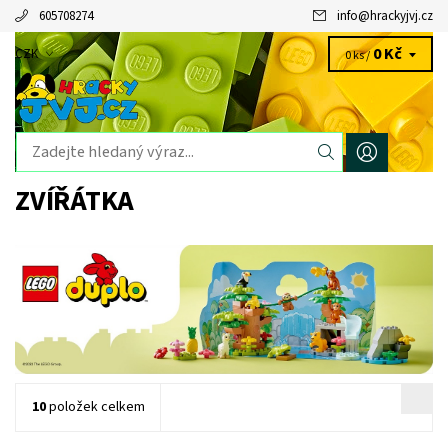
605708274
info
@
hrackyjvj.cz
0 Kč
CZK
0 ks /
ZVÍŘÁTKA
10
položek celkem