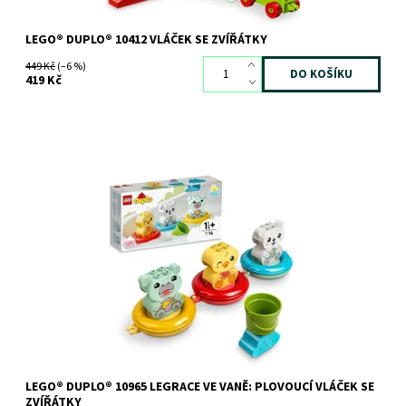
LEGO® DUPLO® 10412 VLÁČEK SE ZVÍŘÁTKY
449 Kč
(–6 %)
419 Kč
Hrajte si a rozvíjejte dovednosti při každém koupání se 3
roztomilými zvířátky, která plavou.
Dostupnost:
Skladem
3 ks
Kód:
9684
Značka:
LEGO
LEGO® DUPLO® 10965 LEGRACE VE VANĚ: PLOVOUCÍ VLÁČEK SE
ZVÍŘÁTKY