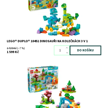
aby dětem pomáhala rozvíjet...
Dostupnost:
Skladem
2 ks
Kód:
12752
Značka:
LEGO
LEGO® DUPLO® 10451 DINOSAUŘI NA KOLEČKÁCH 3 V 1
1 729 Kč
(–7 %)
1 599 Kč
Malé děti zjistí, kde žijí figurky zvířátek LEGO® DUPLO®, co jedí a
jak se starají o svá mláďata.
Dostupnost:
Skladem
1 ks
Kód:
12093
Značka:
LEGO