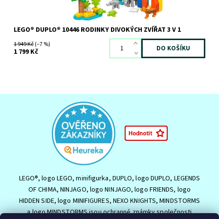
LEGO® DUPLO® 10446 RODINKY DIVOKÝCH ZVÍŘAT 3 V 1
1 949 Kč
(–7 %)
1 799 Kč
LEGO®, logo LEGO, minifigurka, DUPLO, logo DUPLO, LEGENDS
OF CHIMA, NINJAGO, logo NINJAGO, logo FRIENDS, logo
HIDDEN SIDE, logo MINIFIGURES, NEXO KNIGHTS, MINDSTORMS
a logo MINDSTORMS jsou ochranné známky společnosti