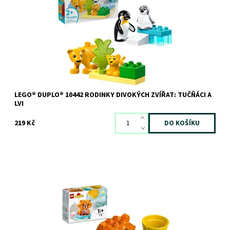
Dostupnost:
Skladem
2 ks
Kód:
12378
Značka:
LEGO
LEGO® DUPLO® 10442 RODINKY DIVOKÝCH ZVÍŘAT: TUČŇÁCI A
LVI
219 Kč
Obohaťte koupání o rozvíjení dovedností o spoustu legrace s
touto všestrannou, snadno omyvatelnou hračkou pro nejmenší.
Dostupnost:
Skladem
3 ks
Kód:
9681