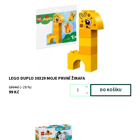
Postavte si svou malou žirafku
Dostupnost:
Skladem
>3 ks
Kód:
9696
Značka:
LEGO
LEGO DUPLO 30329 MOJE PRVNÍ ŽIRAFA
139 Kč
(–28 %)
99 Kč
Vydejte se se svou ratolestí na cestu kolem světa.