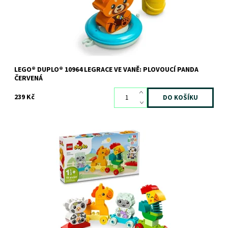
Značka:
LEGO
LEGO® DUPLO® 10964 LEGRACE VE VANĚ: PLOVOUCÍ PANDA
ČERVENÁ
239 Kč
Vláček z řady LEGO® DUPLO® pro batolata pomáhá rozvíjet jemné
motorické schopnosti
Dostupnost:
Skladem
3 ks
Kód:
11406
Značka:
LEGO