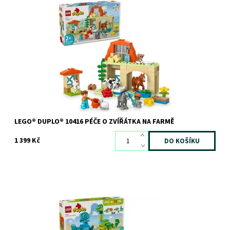
Hračka LEGO® DUPLO® s 10 figurkami pro malé děti
Dostupnost:
Skladem
1 ks
Kód:
11553
Značka:
LEGO
LEGO® DUPLO® 10416 PÉČE O ZVÍŘÁTKA NA FARMĚ
1 399 Kč
Dopřejte dětem úžasnou zábavu s touto pestrobarevnou
dinosauří hračkou. Tato všestranná stavebnice je navržena tak,