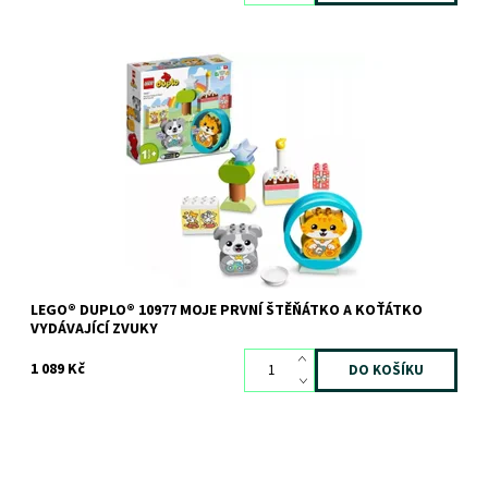
Učení hrou s koťátkem a štěňátkem – včetně jejich zvuků!
Dostupnost:
Skladem
>3 ks
Kód:
10839
Značka:
LEGO
LEGO® DUPLO® 10977 MOJE PRVNÍ ŠTĚŇÁTKO A KOŤÁTKO
VYDÁVAJÍCÍ ZVUKY
1 089 Kč