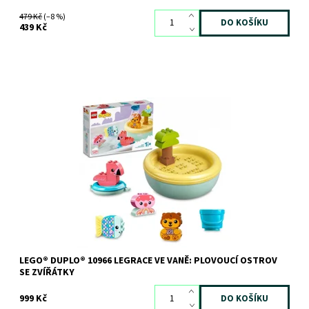
479 Kč
(–8 %)
439 Kč
Přeneste své dítko z koupelny na tropický ostrov s roztomilými,
sestavitelnými zvířátky s nimiž si užijí velkou porci legrace.
Dostupnost:
Skladem
3 ks
Kód:
9687
Značka:
LEGO
LEGO® DUPLO® 10966 LEGRACE VE VANĚ: PLOVOUCÍ OSTROV
SE ZVÍŘÁTKY
999 Kč