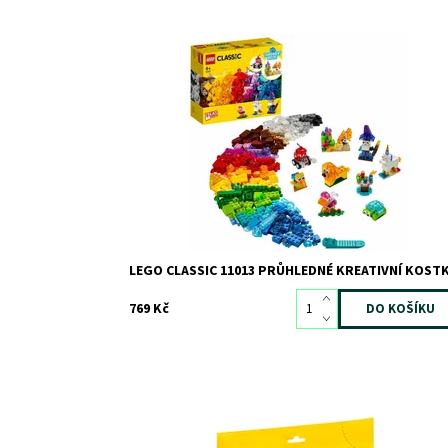
Pobavte se u průhledných LEGO® kostek!
Dostupnost:
Skladem
3
Kód:
7775
Značka:
LEGO
LEGO CLASSIC 11013 PRŮHLEDNÉ KREATIVNÍ KOST
769 Kč