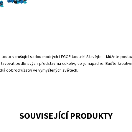
í s touto vzrušující sadou modrých LEGO® kostek! Stavějte – Můžete postav
tavovat podle svých představ na cokoliv, co je napadne. Buďte kreativ
ická dobrodružství ve vymyšlených světech.
SOUVISEJÍCÍ PRODUKTY