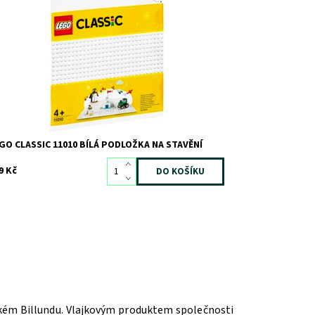
avějte, hrajte si a vystavujte ve velkém!
stupnost:
Skladem
>3
d:
6386
ačka:
LEGO
GO CLASSIC 11010 BÍLÁ PODLOŽKA NA STAVĚNÍ
9 Kč
ském Billundu. Vlajkovým produktem společnosti