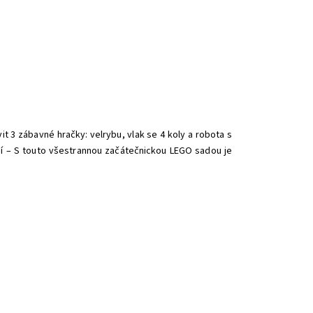
it 3 zábavné hračky: velrybu, vlak se 4 koly a robota s
ní – S touto všestrannou začátečnickou LEGO sadou je