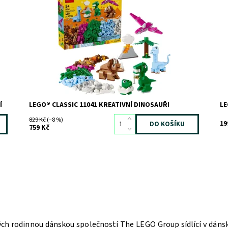
na
Připravte se na dobrodružství v dobách dávno minulých
St
se svými oblíbenými dinosaury!
Do
Dostupnost:
Skladem
3
Kó
Kód:
12102
Zn
Značka:
LEGO
Í
LEGO® CLASSIC 11041 KREATIVNÍ DINOSAUŘI
LE
829 Kč
(–8 %)
19
759 Kč
ých rodinnou dánskou společností The LEGO Group sídlící v dán