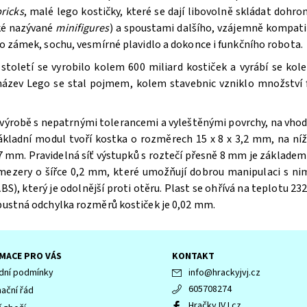
ricks
, malé lego kostičky, které se dají libovolně skládat doh
aké nazývané
minifigures
) a spoustami dalšího, vzájemně kompatib
bo zámek, sochu, vesmírné plavidlo a dokonce i funkčního robota.
oletí se vyrobilo kolem 600 miliard kostiček a vyrábí se kole
 název Lego se stal pojmem, kolem stavebnic vzniklo množství f
výrobě s nepatrnými tolerancemi a vyleštěnými povrchy, na vhodn
ákladní modul tvoří kostka o rozměrech 15 x 8 x 3,2 mm, na n
 mm. Pravidelná síť výstupků s roztečí přesně 8 mm je základem 
 mezery o šířce 0,2 mm, které umožňují dobrou manipulaci s ni
BS), který je odolnější proti otěru. Plast se ohřívá na teplotu 232
ípustná odchylka rozměrů kostiček je 0,02 mm.
MACE PRO VÁS
KONTAKT
ní podmínky
info
@
hrackyjvj.cz
605708274
ační řád
HračkyJVJ.cz