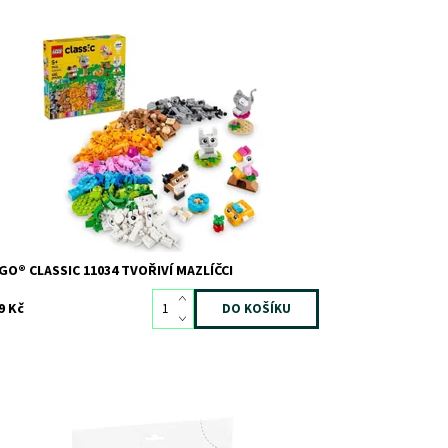
avebnice LEGO® se zvířaty: Přizpůsobte si psa, kočku
další tvory
stupnost:
Skladem
1
d:
11361
ačka:
LEGO
GO® CLASSIC 11034 TVOŘIVÍ MAZLÍČCI
9 Kč