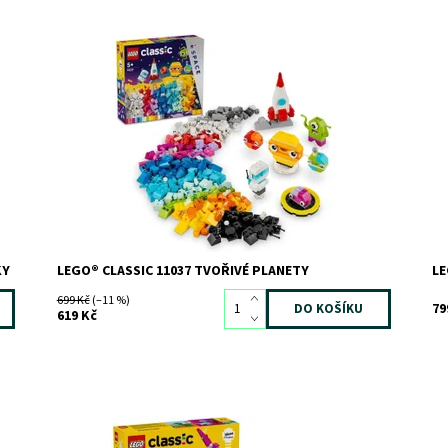
Postavte si z kostek LEGO® vlastní sluneční soustavu a
St
vesmír
a 
Dostupnost:
Skladem
2
Do
Kód:
11370
Kó
Značka:
LEGO
Zn
KY
LEGO® CLASSIC 11037 TVOŘIVÉ PLANETY
LE
699 Kč
(–11 %)
79
619 Kč