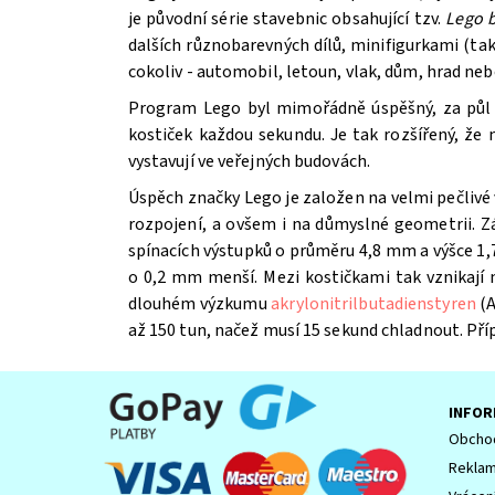
je původní série stavebnic obsahující tzv.
Lego b
dalších různobarevných dílů, minifigurkami (t
cokoliv - automobil, letoun, vlak, dům, hrad ne
Program Lego byl mimořádně úspěšný, za půl st
kostiček každou sekundu. Je tak rozšířený, že
vystavují ve veřejných budovách.
Úspěch značky Lego je založen na velmi pečlivé 
Souhlasím se
Zpracováním osobních údajů.
rozpojení, a ovšem i na důmyslné geometrii. Z
spínacích výstupků o průměru 4,8 mm a výšce 1,7
o 0,2 mm menší. Mezi kostičkami tak vznikají
dlouhém výzkumu
akrylonitrilbutadienstyren
(A
až 150 tun, načež musí 15 sekund chladnout. Př
INFOR
Obchod
Reklam