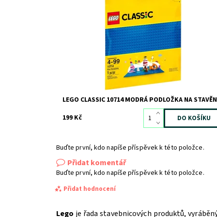
Vytvoř si svůj vlastní LEGO® svět na Modré podložce 
stavění!
Dostupnost:
Skladem
>3
Kód:
2813
Značka:
LEGO
LEGO CLASSIC 10714 MODRÁ PODLOŽKA NA STAVĚN
199 Kč
Buďte první, kdo napíše příspěvek k této položce.
Přidat komentář
Buďte první, kdo napíše příspěvek k této položce.
Přidat hodnocení
Lego
je řada stavebnicových produktů, vyráběn