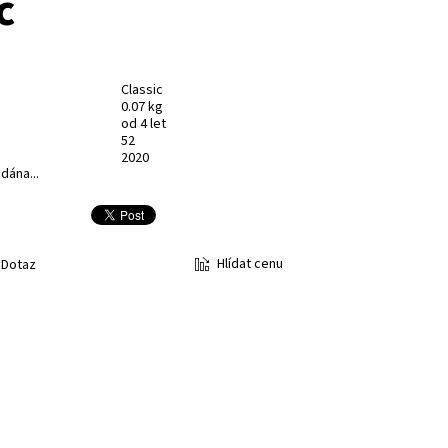
č
Classic
0.07 kg
od 4 let
52
2020
dána...
Hlídat cenu
Dotaz