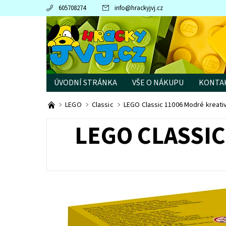
605708274
info
@
hrackyjvj.cz
ÚVODNÍ STRÁNKA
VŠE O NÁKUPU
KONTA
PRODÁVANÉ ZNAČKY
LEGO
Classic
LEGO Classic 11006 Modré kreativ
LEGO CLASSIC