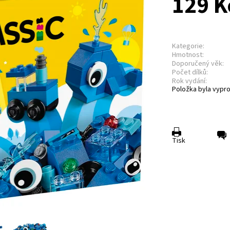
129 K
Kategorie:
Hmotnost:
Doporučený věk:
Počet dílků:
Rok vydání:
Položka byla vypro
Tisk