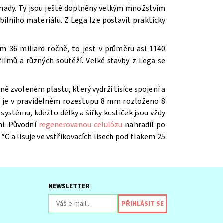
romady. Ty jsou ještě doplněny velkým množstvím
ilního materiálu. Z Lega lze postavit prakticky
m 36 miliard ročně, to jest v průměru asi 1140
ilmů a různých soutěží. V
elké stavby z Lega se
ě zvoleném plastu, který vydrží tisíce spojení a
íž je v pravidelném rozestupu 8 mm rozloženo 8
systému, kdežto délky a šířky kostiček jsou vždy
mi. Původní
regenerovanou celulózu
nahradil po
 °C a lisuje ve vstřikovacích lisech pod tlakem 25
NEWSLETTER