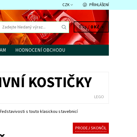
CZK
PŘIHLÁŠENÍ
0 ks /
0 Kč
RAM
HODNOCENÍ OBCHODU
IVNÍ KOSTIČKY
LEGO
ředstavivosti s touto klasickou stavebnicí
PRODEJ SKONČIL