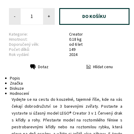
-
+
Kategorie:
Creator
Hmotnost:
0.18 kg
Doporučený věk:
od 6 let
Počet dílků:
149
Rok vydání:
2024
Hlídat cenu
Dotaz
Tisk
Popis
Značka
Diskuze
Hodnocení
Vydejte se na cestu do kouzelné, tajemné říše, kde na vás
čekají dobrodružství se 3 barevnými zvířaty. Postavte a
vystavte si úžasný model LEGO® Creator 3 v 1 Červený drak
s křídly a rohy. Přestavte model na roztomilého fénixe s
pestrobarevnými křídly nebo na roztomilou rybku, která