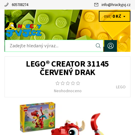
605708274
info
@
hrackyjvj.cz
0 Kč
CZK
0 ks /
LEGO® CREATOR 31145
ČERVENÝ DRAK
LEGO
Neohodnoceno