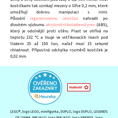
kostičkami tak vznikají mezery o šířce 0,2 mm, které
umožňují dobrou manipulaci s nimi.
Původní
regenerovanou celulózu
nahradil po
dlouhém výzkumu
akrylonitrilbutadienstyren
(ABS),
který je odolnější proti otěru. Plast se ohřívá na
teplotu 232 °C a lisuje ve vstřikovacích lisech pod
tlakem 25 až 150 tun, načež musí 15 sekund
chladnout. Přípustná odchylka rozměrů kostiček je
0,02 mm.
LEGO®, logo LEGO, minifigurka, DUPLO, logo DUPLO, LEGENDS
OF CHIMA, NINJAGO, logo NINJAGO, logo FRIENDS, logo