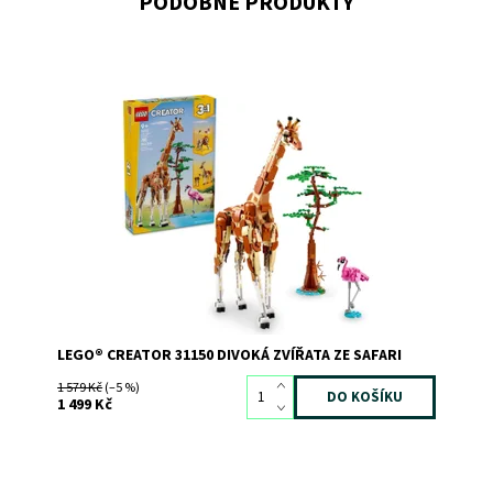
PODOBNÉ PRODUKTY
Stavebnice LEGO® Creator 3 v 1 Divoká zvířata ze safari
Dostupnost:
Skladem
1
Kód:
11385
Značka:
LEGO
LEGO® CREATOR 31150 DIVOKÁ ZVÍŘATA ZE SAFARI
1 579 Kč
(–5 %)
1 499 Kč