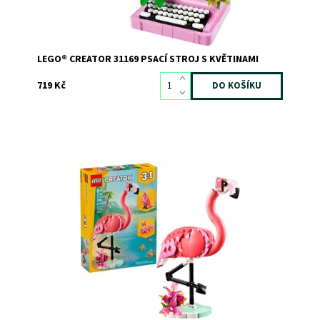
LEGO® CREATOR 31169 PSACÍ STROJ S KVĚTINAMI
719 Kč
Vneste do pokojíčku krásné barvy tropického ostrova s
těmito 3 úžasnými divokými zvířaty! Pozorujte
půvabného růžového plameňáka, který stojí na břehu
plném rostlin a pak se napije z řeky. Pak si užijte ještě
více zábavy a přestavte model na krásného...
Dostupnost:
Skladem
1
Kód:
12453
Značka:
LEGO