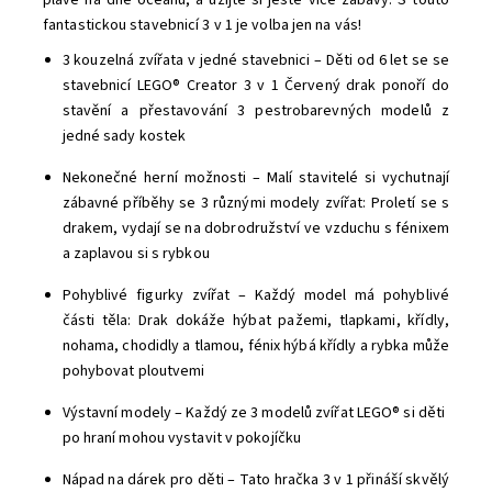
plave na dně oceánu, a užijte si ještě více zábavy. S touto
fantastickou stavebnicí 3 v 1 je volba jen na vás!
3 kouzelná zvířata v jedné stavebnici – Děti od 6 let se se
stavebnicí LEGO® Creator 3 v 1 Červený drak ponoří do
stavění a přestavování 3 pestrobarevných modelů z
jedné sady kostek
Nekonečné herní možnosti – Malí stavitelé si vychutnají
zábavné příběhy se 3 různými modely zvířat: Proletí se s
drakem, vydají se na dobrodružství ve vzduchu s fénixem
a zaplavou si s rybkou
Pohyblivé figurky zvířat – Každý model má pohyblivé
části těla: Drak dokáže hýbat pažemi, tlapkami, křídly,
nohama, chodidly a tlamou, fénix hýbá křídly a rybka může
pohybovat ploutvemi
Výstavní modely – Každý ze 3 modelů zvířat LEGO® si děti
po hraní mohou vystavit v pokojíčku
Nápad na dárek pro děti – Tato hračka 3 v 1 přináší skvělý