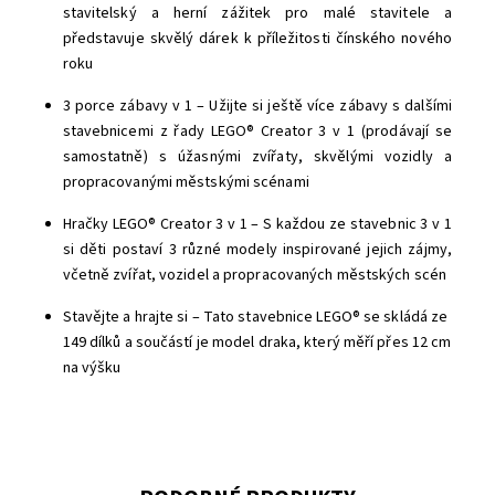
stavitelský a herní zážitek pro malé stavitele a
představuje skvělý dárek k příležitosti čínského nového
roku
3 porce zábavy v 1 – Užijte si ještě více zábavy s dalšími
stavebnicemi z řady LEGO® Creator 3 v 1 (prodávají se
samostatně) s úžasnými zvířaty, skvělými vozidly a
propracovanými městskými scénami
Hračky LEGO® Creator 3 v 1 – S každou ze stavebnic 3 v 1
si děti postaví 3 různé modely inspirované jejich zájmy,
včetně zvířat, vozidel a propracovaných městských scén
Stavějte a hrajte si – Tato stavebnice LEGO® se skládá ze
149 dílků a součástí je model draka, který měří přes 12 cm
na výšku