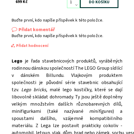
699 Kč
Buďte první, kdo napíše příspěvek k této položce.
Přidat komentář
Buďte první, kdo napíše příspěvek k této položce.
Přidat hodnocení
Lego
je řada stavebnicových produktů, vyráběných
rodinnou dánskou společností The LEGO Group sídlící
v dánském Billundu. Vlajkovým produktem
společnosti je původní série stavebnic obsahující
tzv.
Lego bricks
, malé lego kostičky, které se dají
libovolně skládat dohromady. Ty jsou ještě doplněny
velkým množstvím dalších různobarevných dílů,
minifigurkami (také nazývané
minifigures
) a
spoustami dalšího, vzájemně kompatibilního
materiálu. Z Lega lze postavit prakticky cokoliv -
automobil, letoun, vlak, dům, hrad nebo zámek, sochu, ve