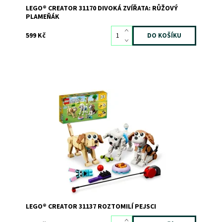
LEGO® CREATOR 31170 DIVOKÁ ZVÍŘATA: RŮŽOVÝ
PLAMEŇÁK
599 Kč
Nekončící legrace s přestavitelnými pejsky
Dostupnost:
Skladem
>3
Kód:
10884
Značka:
LEGO
LEGO® CREATOR 31137 ROZTOMILÍ PEJSCI