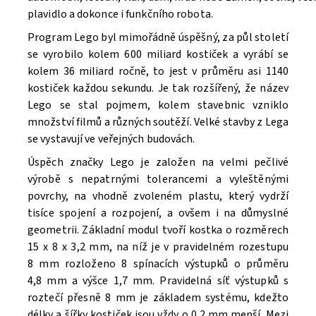
Souhlasím se
Zpracováním osobních údajů.
plavidlo a dokonce i funkčního robota.
Program Lego byl mimořádně úspěšný, za půl století
se vyrobilo kolem 600 miliard kostiček a vyrábí se
kolem 36 miliard ročně, to jest v průměru asi 1140
kostiček každou sekundu. Je tak rozšířený, že název
Lego se stal pojmem, kolem stavebnic vzniklo
množství filmů a různých soutěží. V
elké stavby z Lega
se vystavují ve veřejných budovách.
Úspěch značky Lego je založen na velmi pečlivé
výrobě s nepatrnými tolerancemi a vyleštěnými
povrchy, na vhodně zvoleném plastu, který vydrží
tisíce spojení a rozpojení, a ovšem i na důmyslné
geometrii. Základní modul tvoří kostka o rozměrech
15 x 8 x 3,2 mm, na níž je v pravidelném rozestupu
8 mm rozloženo 8 spínacích výstupků o průměru
4,8 mm a výšce 1,7 mm. Pravidelná síť výstupků s
roztečí přesně 8 mm je základem systému, kdežto
délky a šířky kostiček jsou vždy o 0,2 mm menší. Mezi