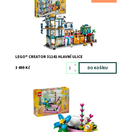
Creator 3 v 1 Hlavní ulice
Dostupnost:
Skladem
1
Kód:
12039
Značka:
LEGO
LEGO® CREATOR 31141 HLAVNÍ ULICE
3 499 Kč
Vyzdobte svůj domov se stavebnicí LEGO® Creator 3v1
Psací stroj s květinami
Dostupnost:
Skladem
1
Kód:
12141
Značka:
LEGO