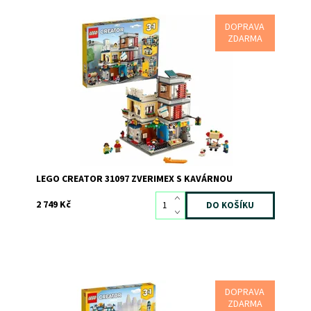
DOPRAVA
Postav si zverimex a kavárnu a užij si spoustu zábavy v
ZDARMA
centru města s touto stavebnicí 3 v 1!
Dostupnost:
Skladem
3
Kód:
5877
Značka:
LEGO
LEGO CREATOR 31097 ZVERIMEX S KAVÁRNOU
2 749 Kč
DOPRAVA
Užijte si zábavný výlet do města se stavebnicí LEGO
ZDARMA