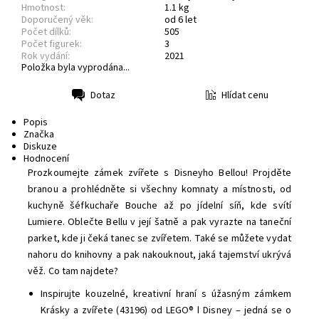
Hmotnost:
1.1 kg
Doporučený věk:
od 6 let
Počet dílků:
505
Počet figurek:
3
Rok vydání:
2021
Položka byla vyprodána...
Hlídat cenu
Dotaz
Tisk
Popis
Značka
Diskuze
Hodnocení
Prozkoumejte zámek zvířete s Disneyho Bellou! Projděte
branou a prohlédněte si všechny komnaty a místnosti, od
kuchyně šéfkuchaře Bouche až po jídelní síň, kde svítí
Lumiere. Oblečte Bellu v její šatně a pak vyrazte na taneční
parket, kde ji čeká tanec se zvířetem. Také se můžete vydat
nahoru do knihovny a pak nakouknout, jaká tajemství ukrývá
věž. Co tam najdete?
Inspirujte kouzelné, kreativní hraní s úžasným zámkem
Krásky a zvířete (43196) od LEGO® ǀ Disney – jedná se o