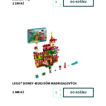
2 199 Kč
Překvapte barevným modelem domu Madrigalových z
filmu Encanto studia Disney, včetně 2 minipanenek,
mikropanenky a celé řady doplňků.
Dostupnost:
Skladem
3
Kód:
10779
Značka:
LEGO
LEGO® DISNEY 43202 DŮM MADRIGALOVÝCH
1 445 Kč