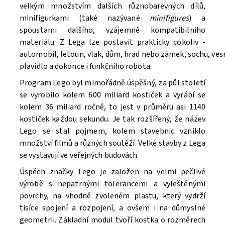
velkým množstvím dalších různobarevných dílů,
minifigurkami (také nazývané
minifigures
) a
spoustami dalšího, vzájemně kompatibilního
materiálu. Z Lega lze postavit prakticky cokoliv -
automobil, letoun, vlak, dům, hrad nebo zámek, sochu, ve
Souhlasím se
Zpracováním osobních údajů.
plavidlo a dokonce i funkčního robota.
Program Lego byl mimořádně úspěšný, za půl století
se vyrobilo kolem 600 miliard kostiček a vyrábí se
kolem 36 miliard ročně, to jest v průměru asi 1140
kostiček každou sekundu. Je tak rozšířený, že název
Lego se stal pojmem, kolem stavebnic vzniklo
množství filmů a různých soutěží. V
elké stavby z Lega
se vystavují ve veřejných budovách.
Úspěch značky Lego je založen na velmi pečlivé
výrobě s nepatrnými tolerancemi a vyleštěnými
povrchy, na vhodně zvoleném plastu, který vydrží
tisíce spojení a rozpojení, a ovšem i na důmyslné
geometrii. Základní modul tvoří kostka o rozměrech