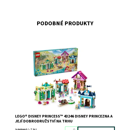
PODOBNÉ PRODUKTY
Vydejte se na průzkum stavebnice se 4 Disney
princeznami
Dostupnost:
Skladem
>3
Kód:
11289
Značka:
LEGO
LEGO® DISNEY PRINCESS™ 43246 DISNEY PRINCEZNA A
JEJÍ DOBRODRUŽSTVÍ NA TRHU
2 369 Kč
(–7 %)