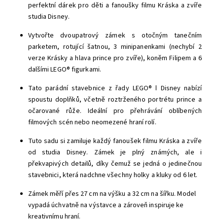
perfektní dárek pro děti a fanoušky filmu Kráska a zvíře
studia Disney.
Vytvořte dvoupatrový zámek s otočným tanečním
parketem, rotující šatnou, 3 minipanenkami (nechybí 2
verze Krásky a hlava prince pro zvíře), koněm Filipem a 6
dalšími LEGO® figurkami.
Tato parádní stavebnice z řady LEGO® ǀ Disney nabízí
spoustu doplňků, včetně roztrženého portrétu prince a
očarované růže. Ideální pro přehrávání oblíbených
filmových scén nebo neomezené hraní rolí.
Tuto sadu si zamiluje každý fanoušek filmu Kráska a zvíře
od studia Disney. Zámek je plný známých, ale i
překvapivých detailů, díky čemuž se jedná o jedinečnou
stavebnici, která nadchne všechny holky a kluky od 6 let.
Zámek měří přes 27 cm na výšku a 32 cm na šířku. Model
vypadá úchvatně na výstavce a zároveň inspiruje ke
kreativnímu hraní.