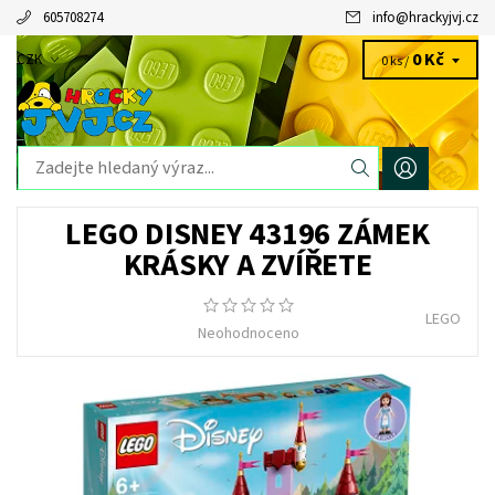
605708274
info
@
hrackyjvj.cz
0 Kč
CZK
0 ks /
LEGO DISNEY 43196 ZÁMEK
KRÁSKY A ZVÍŘETE
LEGO
Neohodnoceno