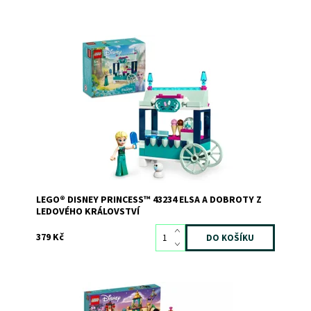
Dobroty a minipanenka LEGO® Disney Elsa
Dostupnost:
Skladem
1
Kód:
11283
Značka:
LEGO
LEGO® DISNEY PRINCESS™ 43234 ELSA A DOBROTY Z
LEDOVÉHO KRÁLOVSTVÍ
379 Kč
Inspirujte se k hraní nekonečných dobrodružství s