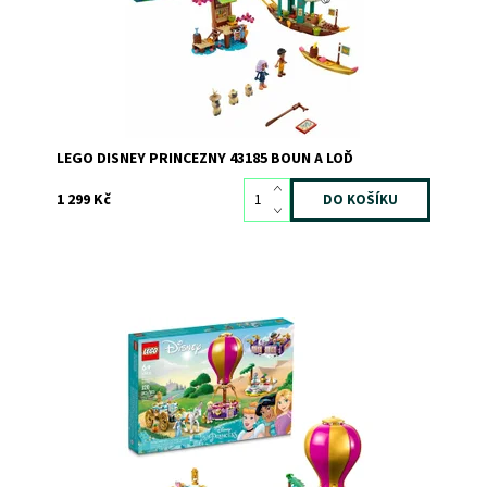
Kód:
8179
Značka:
LEGO
LEGO DISNEY PRINCEZNY 43185 BOUN A LOĎ
1 299 Kč
Udělejte radost milovníkům pohádkového cestování s
touto stavebnicí s princeznami od Disneyho
Dostupnost:
Skladem
3
Kód:
10614
Značka:
LEGO