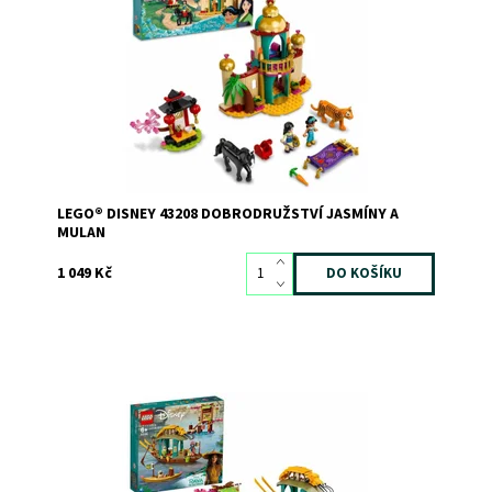
nápaditou disneyovskou sadou
Dostupnost:
Skladem
3
Kód:
9711
Značka:
LEGO
LEGO® DISNEY 43208 DOBRODRUŽSTVÍ JASMÍNY A
MULAN
1 049 Kč
Vydejte se do vln s touto stavebnicí s modelem lodi pro
lov krevet!
Dostupnost:
Skladem
3