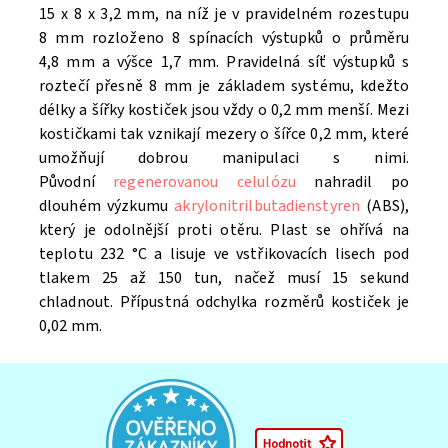
15 x 8 x 3,2 mm, na níž je v pravidelném rozestupu
8 mm rozloženo 8 spínacích výstupků o průměru
4,8 mm a výšce 1,7 mm. Pravidelná síť výstupků s
roztečí přesně 8 mm je základem systému, kdežto
délky a šířky kostiček jsou vždy o 0,2 mm menší. Mezi
kostičkami tak vznikají mezery o šířce 0,2 mm, které
umožňují dobrou manipulaci s nimi.
Původní
regenerovanou celulózu
nahradil po
dlouhém výzkumu
akrylonitrilbutadienstyren
(ABS),
který je odolnější proti otěru. Plast se ohřívá na
teplotu 232 °C a lisuje ve vstřikovacích lisech pod
tlakem 25 až 150 tun, načež musí 15 sekund
chladnout. Přípustná odchylka rozměrů kostiček je
0,02 mm.