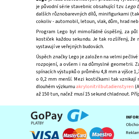
je původní série stavebnic obsahující tzv.
Lego b
dalších různobarevných dílů, minifigurkami (t
cokoliv - automobil, letoun, vlak, dům, hrad ne
Program Lego byl mimořádně úspěšný, za půl st
kostiček každou sekundu. Je tak rozšířený, že
vystavují ve veřejných budovách.
Úspěch značky Lego je založen na velmi pečlivé 
Souhlasím se
Zpracováním osobních údajů.
rozpojení, a ovšem i na důmyslné geometrii. Z
spínacích výstupků o průměru 4,8 mm a výšce 1,7
o 0,2 mm menší. Mezi kostičkami tak vznikají
dlouhém výzkumu
akrylonitrilbutadienstyren
(A
až 150 tun, načež musí 15 sekund chladnout. Př
INFOR
Obchod
Reklam