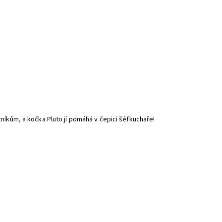
níkům, a kočka Pluto jí pomáhá v čepici šéfkuchaře!