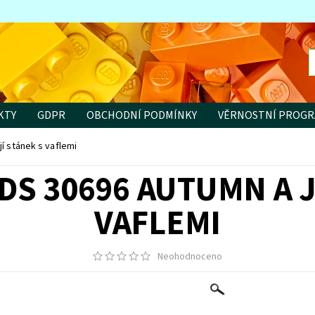
KTY
GDPR
OBCHODNÍ PODMÍNKY
VĚRNOSTNÍ PROG
í stánek s vaflemi
DS 30696 AUTUMN A J
VAFLEMI
Neohodnoceno