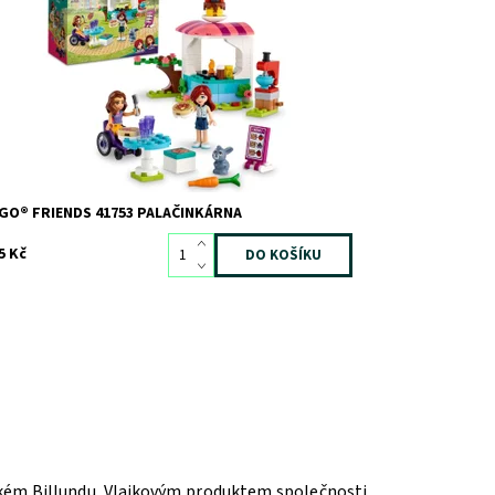
dy hrají na obchod. Součástí jsou 2 minipanenky a
plňky, které dětem přinesou hodiny zábavy s
lačinkami.
stupnost:
Skladem
3
d:
10988
ačka:
LEGO
GO® FRIENDS 41753 PALAČINKÁRNA
5 Kč
ském Billundu. Vlajkovým produktem společnosti