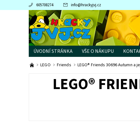
605708274
info
@
hrackyjvj.cz
ÚVODNÍ STRÁNKA
VŠE O NÁKUPU
KONTA
PRODÁVANÉ ZNAČKY
LEGO
Friends
LEGO® Friends 30696 Autumn a jej
LEGO® FRIEN