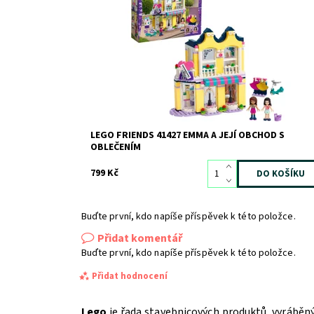
příběhů
Dostupnost:
Skladem
2
Kód:
7370
Značka:
LEGO
LEGO FRIENDS 41427 EMMA A JEJÍ OBCHOD S
OBLEČENÍM
799 Kč
Buďte první, kdo napíše příspěvek k této položce.
Přidat komentář
Buďte první, kdo napíše příspěvek k této položce.
Přidat hodnocení
Lego
je řada stavebnicových produktů, vyráběn