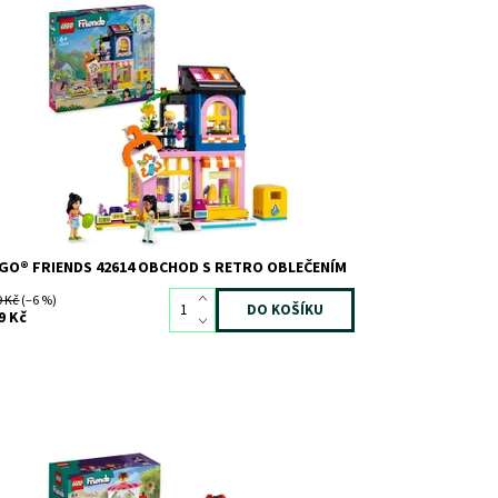
avebnice pro děti s obchodem a retro oblečením
stupnost:
Skladem
>3
d:
11427
ačka:
LEGO
GO® FRIENDS 42614 OBCHOD S RETRO OBLEČENÍM
9 Kč
(–6 %)
9 Kč
avebnice Palačinkárna je vhodná pro děti, které si