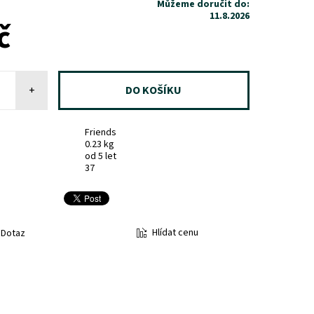
Můžeme doručit do:
11.8.2026
č
+
Friends
0.23 kg
od 5 let
37
Hlídat cenu
Dotaz