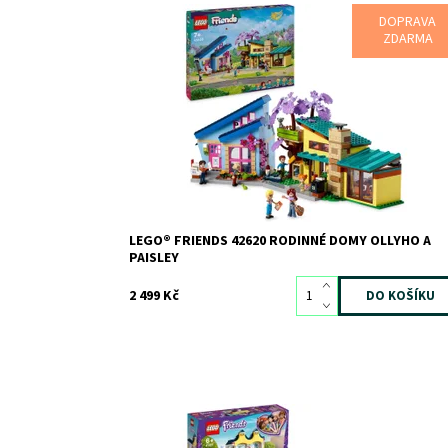
DOPRAVA
Olly a Paisley spolu rádi tráví čas – naštěstí bydlí hne
ZDARMA
vedle sebe! Vydáte se k nim na návštěvu? Vychutnejt
si odpolední šálek čaje u Ollyho a prohlédněte si jeho
módní návrhy. Pak navštivte Paisley, u které si zahraj
na kytaru. Prozkoumejte místnosti...
Dostupnost:
Skladem
3
Kód:
12387
Značka:
LEGO
LEGO® FRIENDS 42620 RODINNÉ DOMY OLLYHO A
PAISLEY
2 499 Kč
Krejčovské studio, obchod s oblečením a bezpočet