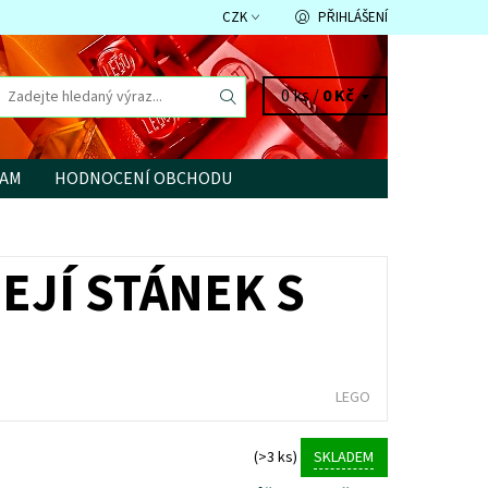
CZK
PŘIHLÁŠENÍ
0 ks /
0 Kč
RAM
HODNOCENÍ OBCHODU
EJÍ STÁNEK S
LEGO
(>3 ks)
SKLADEM