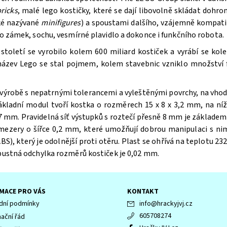
ricks
, malé lego kostičky, které se dají libovolně skládat doh
aké nazývané
minifigures
) a spoustami dalšího, vzájemně kompatib
bo zámek, sochu, vesmírné plavidlo a dokonce i funkčního robota.
oletí se vyrobilo kolem 600 miliard kostiček a vyrábí se kole
 název Lego se stal pojmem, kolem stavebnic vzniklo množství f
výrobě s nepatrnými tolerancemi a vyleštěnými povrchy, na vhodn
ákladní modul tvoří kostka o rozměrech 15 x 8 x 3,2 mm, na n
 mm. Pravidelná síť výstupků s roztečí přesně 8 mm je základem 
 mezery o šířce 0,2 mm, které umožňují dobrou manipulaci s ni
BS), který je odolnější proti otěru. Plast se ohřívá na teplotu 232
ípustná odchylka rozměrů kostiček je 0,02 mm.
MACE PRO VÁS
KONTAKT
ní podmínky
info
@
hrackyjvj.cz
605708274
ační řád