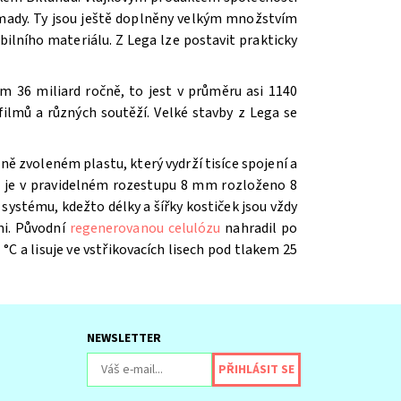
romady. Ty jsou ještě doplněny velkým množstvím
ilního materiálu. Z Lega lze postavit prakticky
m 36 miliard ročně, to jest v průměru asi 1140
ilmů a různých soutěží. V
elké stavby z Lega se
ě zvoleném plastu, který vydrží tisíce spojení a
íž je v pravidelném rozestupu 8 mm rozloženo 8
systému, kdežto délky a šířky kostiček jsou vždy
mi. Původní
regenerovanou celulózu
nahradil po
 °C a lisuje ve vstřikovacích lisech pod tlakem 25
NEWSLETTER