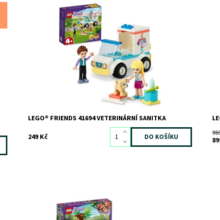
d
Veterinární sanitka s figurkou pejska a minipanenkami
St
e
Stephanie a Ethanem
Do
Dostupnost:
Skladem
2
Kó
ete
Kód:
9798
Zn
Značka:
LEGO
LEGO® FRIENDS 41694 VETERINÁRNÍ SANITKA
LE
95
249 Kč
89
Při záchraně slůněte děti prožijí bezpočet napínavých
St