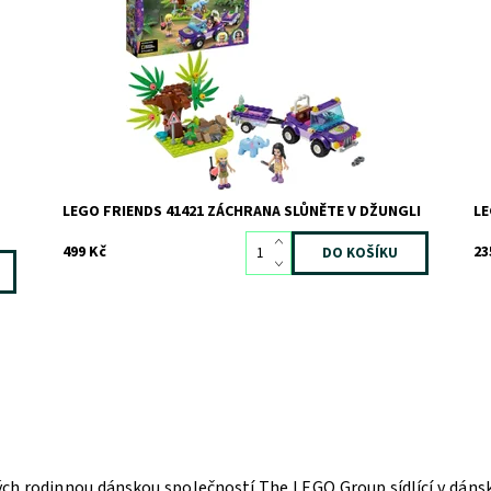
příběhů
rá
do
Dostupnost:
Skladem
2
pa
Kód:
7367
Značka:
LEGO
Do
Kó
Zn
LEGO FRIENDS 41421 ZÁCHRANA SLŮNĚTE V DŽUNGLI
LE
499 Kč
23
ých rodinnou dánskou společností The LEGO Group sídlící v dán