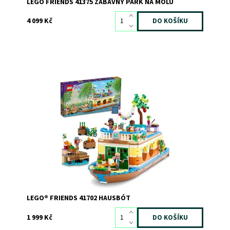
LEGO FRIENDS 41375 ZÁBAVNÝ PARK NA MOLU
4 099 Kč
Kouzelná tradiční loď umožňuje dětem, které milují
přírodu, pracovat s jejich nejlepšími kamarády pro dobro
celé komunity
Dostupnost:
Skladem
2
Kód:
9504
Značka:
LEGO
LEGO® FRIENDS 41702 HAUSBÓT
1 999 Kč