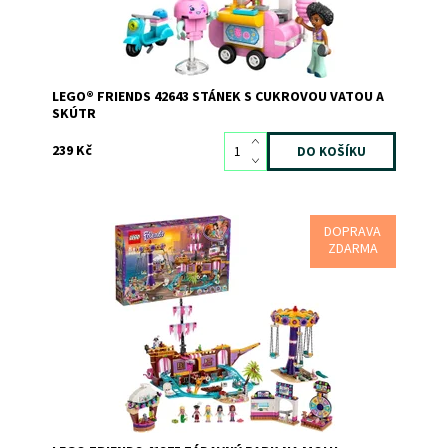
LEGO® FRIENDS 42643 STÁNEK S CUKROVOU VATOU A
SKÚTR
239 Kč
DOPRAVA
Užij si vzrušení a napětí v zábavním parku na molu v
ZDARMA
městečku Heartlake!
Dostupnost:
Skladem
2
Kód:
5916
Značka:
LEGO