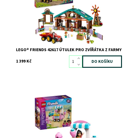
Kód:
11436
Značka:
LEGO
LEGO® FRIENDS 42617 ÚTULEK PRO ZVÍŘÁTKA Z FARMY
1 399 Kč
Kdo má chuť na cukrovou vatu? Připojte se k Liann a
Jamile a dopřejte si sladkou pochoutku u stánku s
cukrovou vatou.
Dostupnost:
Skladem
3
Kód:
12297
Značka:
LEGO