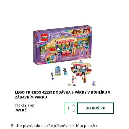
Stephaniina úžasná dodávka s párky v rohlíku má prostor
pro sezení na střeše s úžasným výhledem na zábavní
park!
Dostupnost:
Skladem
3
Kód:
2458
Značka:
LEGO
LEGO FRIENDS 41129 DODÁVKA S PÁRKY V ROHLÍKU V
ZÁBAVNÍM PARKU
799 Kč
(–3 %)
769 Kč
Buďte první, kdo napíše příspěvek k této položce.