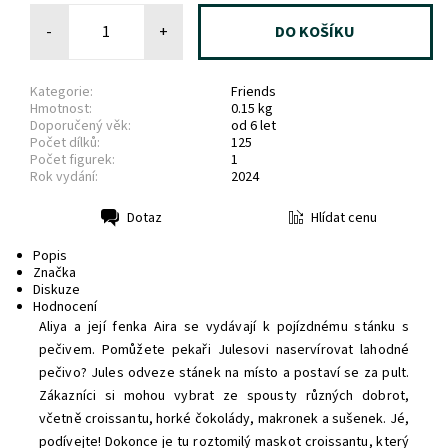
-
+
Kategorie:
Friends
Hmotnost:
0.15 kg
Doporučený věk:
od 6 let
Počet dílků:
125
Počet figurek:
1
Rok vydání:
2024
Hlídat cenu
Dotaz
Tisk
Popis
Značka
Diskuze
Hodnocení
Aliya a její fenka Aira se vydávají k pojízdnému stánku s
pečivem. Pomůžete pekaři Julesovi naservírovat lahodné
pečivo? Jules odveze stánek na místo a postaví se za pult.
Zákazníci si mohou vybrat ze spousty různých dobrot,
včetně croissantu, horké čokolády, makronek a sušenek. Jé,
podívejte! Dokonce je tu roztomilý maskot croissantu, který