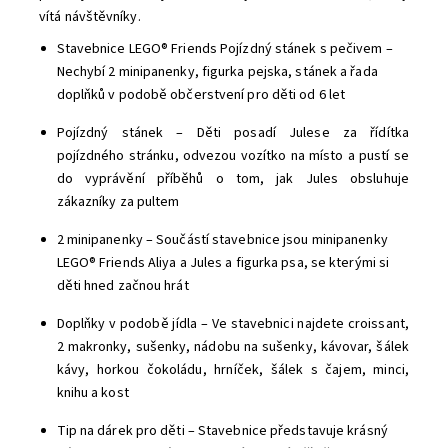
vítá návštěvníky.
Stavebnice LEGO® Friends Pojízdný stánek s pečivem –
Nechybí 2 minipanenky, figurka pejska, stánek a řada
doplňků v podobě občerstvení pro děti od 6 let
Pojízdný stánek – Děti posadí Julese za řídítka
pojízdného stránku, odvezou vozítko na místo a pustí se
do vyprávění příběhů o tom, jak Jules obsluhuje
zákazníky za pultem
2 minipanenky – Součástí stavebnice jsou minipanenky
LEGO® Friends Aliya a Jules a figurka psa, se kterými si
děti hned začnou hrát
Doplňky v podobě jídla – Ve stavebnici najdete croissant,
2 makronky, sušenky, nádobu na sušenky, kávovar, šálek
kávy, horkou čokoládu, hrníček, šálek s čajem, minci,
knihu a kost
Tip na dárek pro děti – Stavebnice představuje krásný