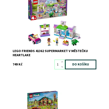
Nechte své dítě hrát si na nakupování s tímto modelem
obchodu!
Dostupnost:
Skladem
3
Kód:
5907
Značka:
LEGO
LEGO FRIENDS 41362 SUPERMARKET V MĚSTEČKU
HEARTLAKE
749 Kč
Model farmy s postavami LEGO® Friends
Dostupnost:
Skladem
2