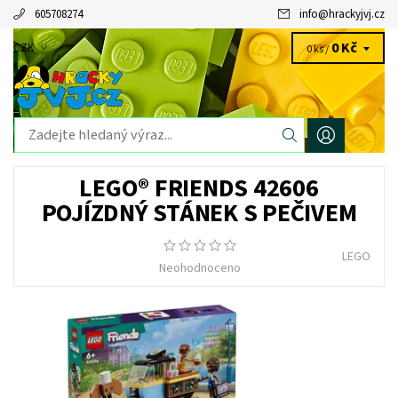
605708274
info
@
hrackyjvj.cz
0 Kč
CZK
0 ks /
LEGO® FRIENDS 42606
POJÍZDNÝ STÁNEK S PEČIVEM
LEGO
Neohodnoceno