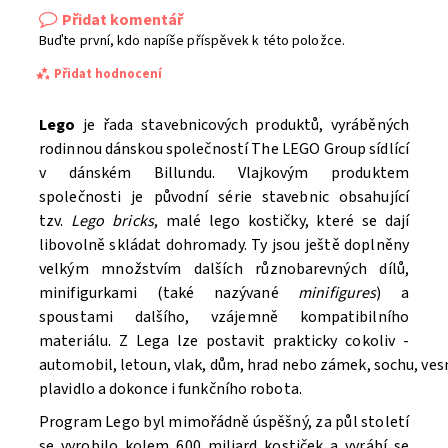
Přidat komentář
Buďte první, kdo napíše příspěvek k této položce.
Přidat hodnocení
Lego
je řada stavebnicových produktů, vyráběných
rodinnou dánskou společností The LEGO Group sídlící
v dánském Billundu. Vlajkovým produktem
společnosti je původní série stavebnic obsahující
tzv.
Lego bricks
, malé lego kostičky, které se dají
libovolně skládat dohromady. Ty jsou ještě doplněny
velkým množstvím dalších různobarevných dílů,
minifigurkami (také nazývané
minifigures
) a
spoustami dalšího, vzájemně kompatibilního
materiálu. Z Lega lze postavit prakticky cokoliv -
automobil, letoun, vlak, dům, hrad nebo zámek, sochu, ve
Souhlasím se
Zpracováním osobních údajů.
plavidlo a dokonce i funkčního robota.
Program Lego byl mimořádně úspěšný, za půl století
se vyrobilo kolem 600 miliard kostiček a vyrábí se