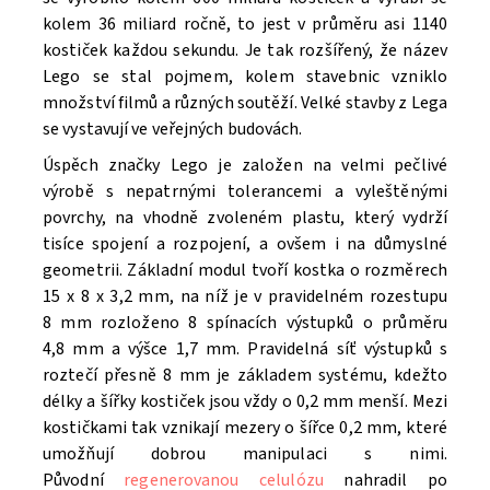
kolem 36 miliard ročně, to jest v průměru asi 1140
kostiček každou sekundu. Je tak rozšířený, že název
Lego se stal pojmem, kolem stavebnic vzniklo
množství filmů a různých soutěží. V
elké stavby z Lega
se vystavují ve veřejných budovách.
Úspěch značky Lego je založen na velmi pečlivé
výrobě s nepatrnými tolerancemi a vyleštěnými
povrchy, na vhodně zvoleném plastu, který vydrží
tisíce spojení a rozpojení, a ovšem i na důmyslné
geometrii. Základní modul tvoří kostka o rozměrech
15 x 8 x 3,2 mm, na níž je v pravidelném rozestupu
8 mm rozloženo 8 spínacích výstupků o průměru
4,8 mm a výšce 1,7 mm. Pravidelná síť výstupků s
roztečí přesně 8 mm je základem systému, kdežto
délky a šířky kostiček jsou vždy o 0,2 mm menší. Mezi
kostičkami tak vznikají mezery o šířce 0,2 mm, které
umožňují dobrou manipulaci s nimi.
Původní
regenerovanou celulózu
nahradil po