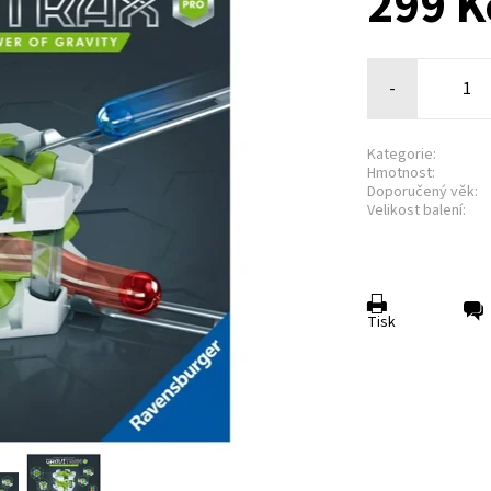
299 K
-
Kategorie:
Hmotnost:
Doporučený věk:
Velikost balení:
Tisk