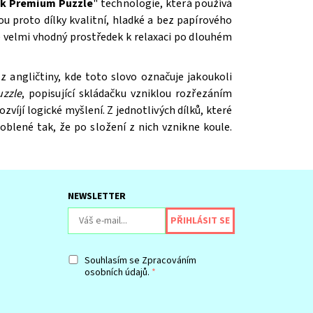
ck Premium Puzzle
"
technologie, která používá
ou proto dílky kvalitní, hladké a bez papírového
 velmi vhodný prostředek k relaxaci po dlouhém
 z angličtiny, kde toto slovo označuje jakoukoli
uzzle
, popisující skládačku vzniklou rozřezáním
víjí logické myšlení. Z jednotlivých dílků, které
aoblené tak, že po složení z nich vznikne koule.
NEWSLETTER
Souhlasím se
Zpracováním
osobních údajů.