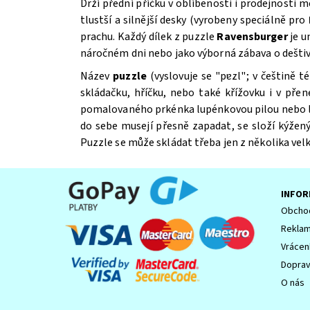
Drží přední příčku v oblíbenosti i prodejnosti 
tlustší a silnější desky (vyrobeny speciálně pro
prachu. Každý dílek z puzzle
Ravensburger
je u
náročném dni nebo jako výborná zábava o deštiv
Název
puzzle
(vyslovuje se "pɐzl"; v češtině 
Souhlasím se
Zpracováním osobních údajů.
skládačku, hříčku, nebo také křížovku i v př
pomalovaného prkénka lupénkovou pilou nebo laser
do sebe musejí přesně zapadat, se složí kýžený 
Puzzle se může skládat třeba jen z několika velk
INFOR
Obchod
Reklam
Vrácen
Dopra
O nás