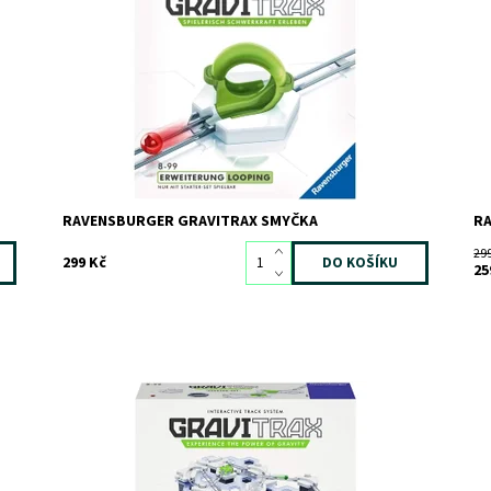
Kód:
7184
Kó
Značka:
RAVENSBURGER
Zn
RAVENSBURGER GRAVITRAX SMYČKA
R
29
299 Kč
25
Ovládněte gravitaci!
Do
Kó
Dostupnost:
Skladem
1
Zn
Kód:
5589
Značka:
RAVENSBURGER