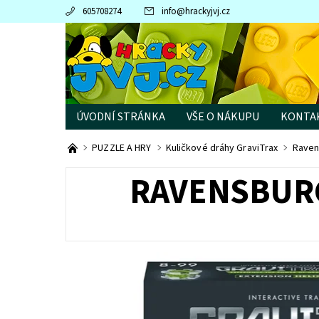
605708274
info
@
hrackyjvj.cz
ÚVODNÍ STRÁNKA
VŠE O NÁKUPU
KONTA
PRODÁVANÉ ZNAČKY
PUZZLE A HRY
Kuličkové dráhy GraviTrax
Raven
RAVENSBURG