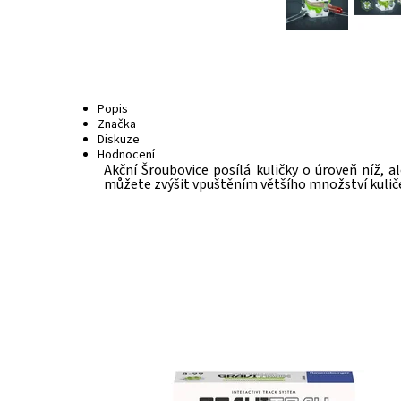
Popis
Značka
Diskuze
Hodnocení
Akční Šroubovice posílá kuličky o úroveň níž, 
můžete zvýšit vpuštěním většího množství kuliček
Dostupnost:
Skladem
>3