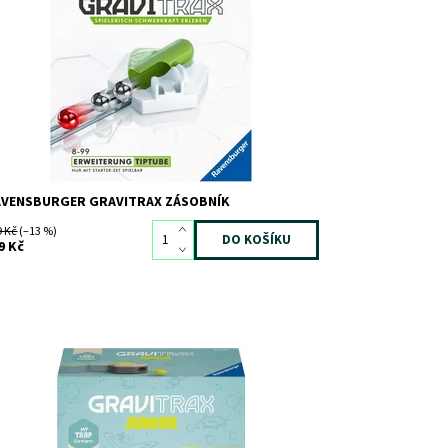
d:
7175
ačka:
RAVENSBURGER
AVENSBURGER GRAVITRAX ZÁSOBNÍK
9 Kč
(–13 %)
9 Kč
stupnost:
Skladem
>3
d:
11014
ačka:
RAVENSBURGER