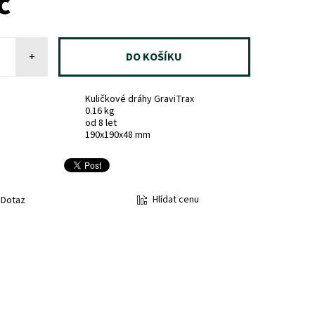
č
+
Kuličkové dráhy GraviTrax
0.16 kg
od 8 let
190x190x48 mm
Hlídat cenu
Dotaz