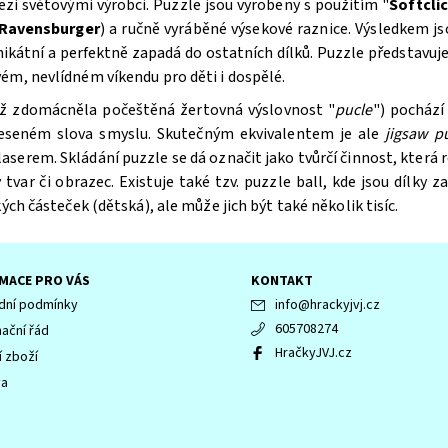
mezi světovými výrobci. Puzzle
jsou vyrobeny s použitím "
Softcli
Ravensburger
) a ručně vyráběné výsekové raznice. Výsledkem js
nikátní a perfektně zapadá do ostatních dílků. Puzzle
představuje
ém, nevlídném víkendu pro děti i dospělé.
též zdomácněla počeštěná žertovná výslovnost "
pucle
") pochází
eneseném slova smyslu. Skutečným ekvivalentem je ale
jigsaw p
em. Skládání puzzle se dá označit jako tvůrčí činnost, která roz
tvar či obrazec. Existuje také tzv. puzzle ball, kde jsou dílky z
ých částeček (dětská), ale může jich být také několik tisíc.
MACE PRO VÁS
KONTAKT
ní podmínky
info
@
hrackyjvj.cz
605708274
ační řád
HračkyJVJ.cz
í zboží
va