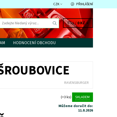
CZK
PŘIHLÁŠENÍ
0 ks /
0 Kč
RAM
HODNOCENÍ OBCHODU
 ŠROUBOVICE
RAVENSBURGER
(>3 ks)
SKLADEM
Můžeme doručit do:
11.8.2026