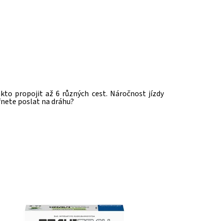
kto propojit až 6 různých cest. Náročnost jízdy
fnete poslat na dráhu?
stupnost:
Skladem
>3