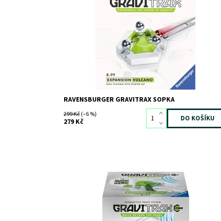
Kód:
7178
Značka:
RAVENSBURGER
RAVENSBURGER GRAVITRAX SOPKA
299 Kč
(–6 %)
279 Kč
Dostupnost:
Skladem
>3
Kód:
10344
Značka:
RAVENSBURGER