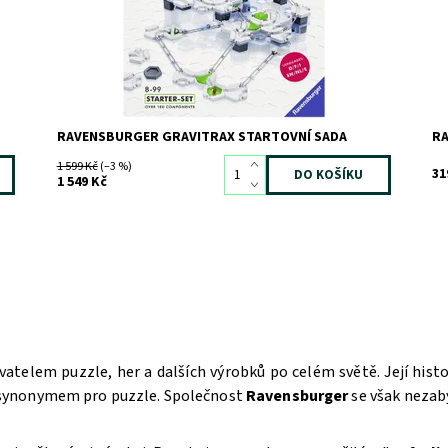
RAVENSBURGER GRAVITRAX STARTOVNÍ SADA
R
1 599 Kč
(–3 %)
31
1 549 Kč
atelem puzzle, her a dalších výrobků po celém světě. Její hist
 synonymem pro puzzle. Společnost
Ravensburger
se však nezabý