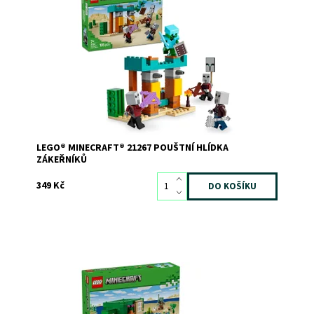
Nenechte zákeřníky ukrást poklad z vaší pouštní
základny!
Dostupnost:
Skladem
2
Kód:
12111
Značka:
LEGO
LEGO® MINECRAFT® 21267 POUŠTNÍ HLÍDKA
ZÁKEŘNÍKŮ
349 Kč
Želví domek plný zábavy a postav ze světa Minecraft®
Dostupnost:
Skladem
3