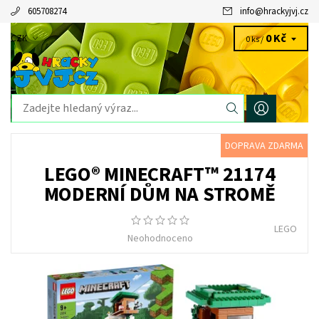
605708274
info
@
hrackyjvj.cz
0 Kč
CZK
0 ks /
DOPRAVA ZDARMA
LEGO® MINECRAFT™ 21174
MODERNÍ DŮM NA STROMĚ
LEGO
Neohodnoceno