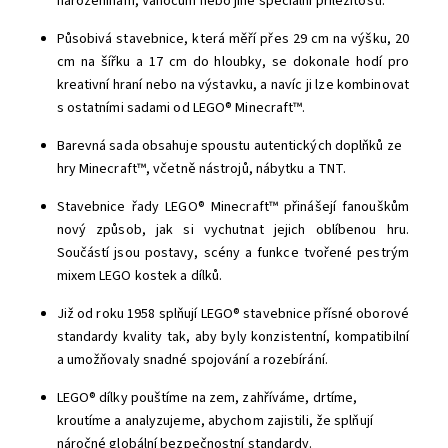
narozeninám, Vánocům nebo jiné speciální příležitosti.
Působivá stavebnice, která měří přes 29 cm na výšku, 20
cm na šířku a 17 cm do hloubky, se dokonale hodí pro
kreativní hraní nebo na výstavku, a navíc ji lze kombinovat
s ostatními sadami od LEGO® Minecraft™.
Barevná sada obsahuje spoustu autentických doplňků ze
hry Minecraft™, včetně nástrojů, nábytku a TNT.
Stavebnice řady LEGO® Minecraft™ přinášejí fanouškům
nový způsob, jak si vychutnat jejich oblíbenou hru.
Součástí jsou postavy, scény a funkce tvořené pestrým
mixem LEGO kostek a dílků.
Již od roku 1958 splňují LEGO® stavebnice přísné oborové
standardy kvality tak, aby byly konzistentní, kompatibilní
a umožňovaly snadné spojování a rozebírání.
LEGO® dílky pouštíme na zem, zahříváme, drtíme,
kroutíme a analyzujeme, abychom zajistili, že splňují
náročné globální bezpečnostní standardy.