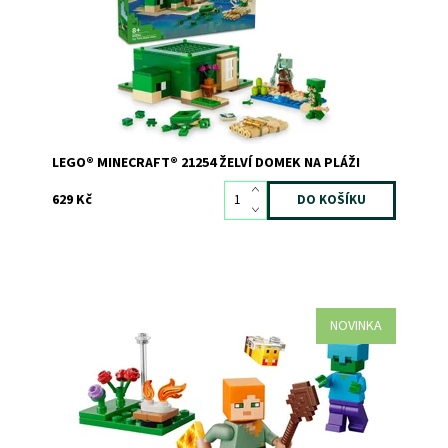
Kód:
11466
Značka:
LEGO
LEGO® MINECRAFT® 21254 ŽELVÍ DOMEK NA PLÁŽI
629 Kč
NOVINKA
Exkluzivní sběratelský sáček LEGO® Minecraft
Dostupnost:
Skladem
>3
Kód:
12906
Značka:
LEGO