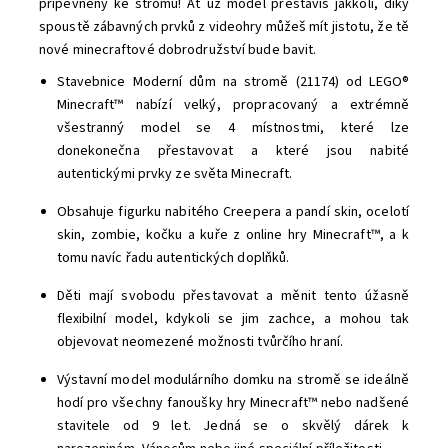
připevněny ke stromu! Ať už model přestavíš jakkoli, díky
spoustě zábavných prvků z videohry můžeš mít jistotu, že tě
nové minecraftové dobrodružství bude bavit.
Stavebnice Moderní dům na stromě (21174) od LEGO®
Minecraft™ nabízí velký, propracovaný a extrémně
všestranný model se 4 místnostmi, které lze
donekonečna přestavovat a které jsou nabité
autentickými prvky ze světa Minecraft.
Obsahuje figurku nabitého Creepera a pandí skin, ocelotí
skin, zombie, kočku a kuře z online hry Minecraft™, a k
tomu navíc řadu autentických doplňků.
Děti mají svobodu přestavovat a měnit tento úžasně
flexibilní model, kdykoli se jim zachce, a mohou tak
objevovat neomezené možnosti tvůrčího hraní.
Výstavní model modulárního domku na stromě se ideálně
hodí pro všechny fanoušky hry Minecraft™ nebo nadšené
stavitele od 9 let. Jedná se o skvělý dárek k