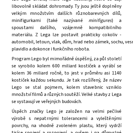
libovolně skládat dohromady. Ty jsou ještě doplněny
velkým množstvím dalších různobarevných dílů,
minifigurkami (také nazývané
minifigures
) a
spoustami dalšího, vzájemně kompatibilního
materiálu. Z Lega lze postavit prakticky cokoliv -
automobil, letoun, vlak, dům, hrad nebo zámek, sochu, ve
Souhlasím se
Zpracováním osobních údajů.
plavidlo a dokonce i funkčního robota.
Program Lego byl mimořádně úspěšný, za půl století
se vyrobilo kolem 600 miliard kostiček a vyrábí se
kolem 36 miliard ročně, to jest v průměru asi 1140
kostiček každou sekundu. Je tak rozšířený, že název
Lego se stal pojmem, kolem stavebnic vzniklo
množství filmů a různých soutěží. V
elké stavby z Lega
se vystavují ve veřejných budovách.
Úspěch značky Lego je založen na velmi pečlivé
výrobě s nepatrnými tolerancemi a vyleštěnými
povrchy, na vhodně zvoleném plastu, který vydrží
tisíce spojení a rozpojení, a ovšem i na důmyslné