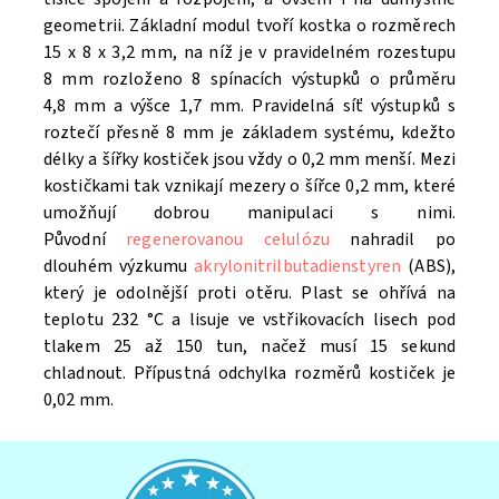
geometrii. Základní modul tvoří kostka o rozměrech
15 x 8 x 3,2 mm, na níž je v pravidelném rozestupu
8 mm rozloženo 8 spínacích výstupků o průměru
4,8 mm a výšce 1,7 mm. Pravidelná síť výstupků s
roztečí přesně 8 mm je základem systému, kdežto
délky a šířky kostiček jsou vždy o 0,2 mm menší. Mezi
kostičkami tak vznikají mezery o šířce 0,2 mm, které
umožňují dobrou manipulaci s nimi.
Původní
regenerovanou celulózu
nahradil po
dlouhém výzkumu
akrylonitrilbutadienstyren
(ABS),
který je odolnější proti otěru. Plast se ohřívá na
teplotu 232 °C a lisuje ve vstřikovacích lisech pod
tlakem 25 až 150 tun, načež musí 15 sekund
chladnout. Přípustná odchylka rozměrů kostiček je
0,02 mm.