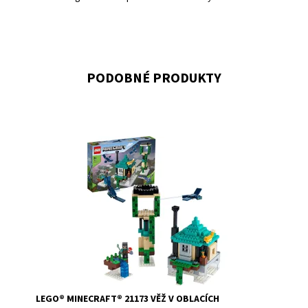
PODOBNÉ PRODUKTY
Dobrodružství v oblacích ze světa Minecraft™
Dostupnost:
Skladem
2
Kód:
8659
Značka:
LEGO
LEGO® MINECRAFT® 21173 VĚŽ V OBLACÍCH