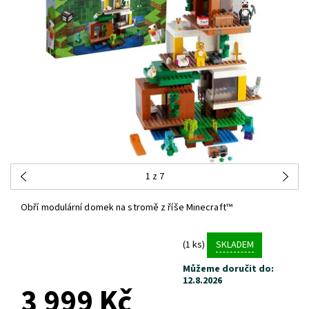
1
z 7
Obří modulární domek na stromě z říše Minecraft™
(1 ks)
SKLADEM
Můžeme doručit do:
12.8.2026
3 999 Kč