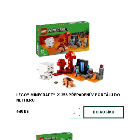
Darujte fanouškům hodiny napínavých soubojů s
oblíbenými moby
Dostupnost:
Skladem
2
Kód:
11523
Značka:
LEGO
LEGO® MINECRAFT® 21255 PŘEPADENÍ V PORTÁLU DO
NETHERU
945 Kč