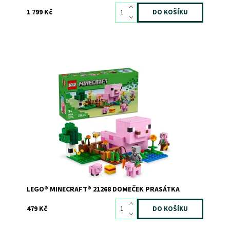
1 799 Kč
Se stavebnicí LEGO® Minecraft® Domeček Prasátka si
užijete spoustu zábavy při stavění
Dostupnost:
Skladem
1
Kód:
12114
Značka:
LEGO
LEGO® MINECRAFT® 21268 DOMEČEK PRASÁTKA
479 Kč