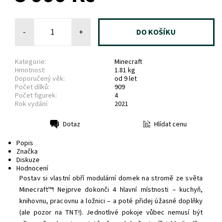
-
+
Kategorie:
Minecraft
Hmotnost:
1.81 kg
Doporučený věk:
od 9 let
Počet dílků:
909
Počet figurek:
4
Rok vydání:
2021
Hlídat cenu
Dotaz
Tisk
Popis
Značka
Diskuze
Hodnocení
Postav si vlastní obří modulární domek na stromě ze světa
Minecraft™! Nejprve dokonči 4 hlavní místnosti – kuchyň,
knihovnu, pracovnu a ložnici – a poté přidej úžasné doplňky
(ale pozor na TNT!). Jednotlivé pokoje vůbec nemusí být