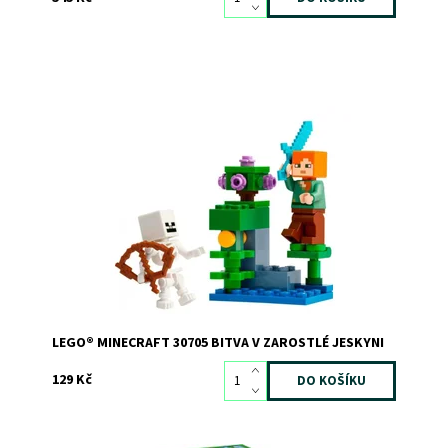
Dostupnost:
Skladem
>3
Kód:
12692
Značka:
LEGO
LEGO® MINECRAFT 30705 BITVA V ZAROSTLÉ JESKYNI
129 Kč