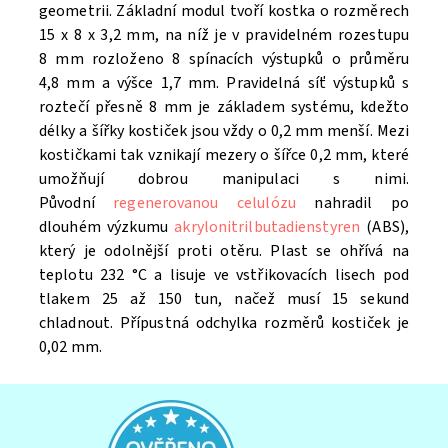
geometrii. Základní modul tvoří kostka o rozměrech
15 x 8 x 3,2 mm, na níž je v pravidelném rozestupu
8 mm rozloženo 8 spínacích výstupků o průměru
4,8 mm a výšce 1,7 mm. Pravidelná síť výstupků s
roztečí přesně 8 mm je základem systému, kdežto
délky a šířky kostiček jsou vždy o 0,2 mm menší. Mezi
kostičkami tak vznikají mezery o šířce 0,2 mm, které
umožňují dobrou manipulaci s nimi.
Původní
regenerovanou celulózu
nahradil po
dlouhém výzkumu
akrylonitrilbutadienstyren
(ABS),
který je odolnější proti otěru. Plast se ohřívá na
teplotu 232 °C a lisuje ve vstřikovacích lisech pod
tlakem 25 až 150 tun, načež musí 15 sekund
chladnout. Přípustná odchylka rozměrů kostiček je
0,02 mm.