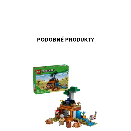
PODOBNÉ PRODUKTY
Vstupte do biomu savany, těžte rudu a spojte síly s
přátelskými pásovci a vlkem!
Dostupnost:
Skladem
3
Kód:
12117
Značka:
LEGO