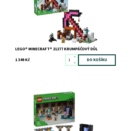
pavoučího jezdce, který číhá ve stínech. Je čas na
pořádný výbuch! Naplňte vozíkTNT a...
Dostupnost:
Skladem
1
Kód:
12474
Značka:
LEGO
LEGO® MINECRAFT® 21277 KRUMPÁČOVÝ DŮL
1 349 Kč
Akční hračka s brněním, zbraněmi a Alex ze světa hry
Minecraft®
Dostupnost:
Skladem
2
Kód:
11463
Značka:
LEGO