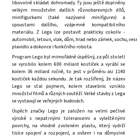
libovolně skládat dohromady. Ty jsou ještě doplněny
velkým množstvím dalších různobarevných dílů,
minifigurkami (také nazývané
minifigures
) a
spoustami dalšího, vzájemně kompatibilního
materiálu. Z Lega lze postavit prakticky cokoliv -
automobil, letoun, vlak, dům, hrad nebo zámek, sochu, ve
Souhlasím se
Zpracováním osobních údajů.
plavidlo a dokonce i funkčního robota.
Program Lego byl mimořádně úspěšný, za půl století
se vyrobilo kolem 600 miliard kostiček a vyrábí se
kolem 36 miliard ročně, to jest v průměru asi 1140
kostiček každou sekundu. Je tak rozšířený, že název
Lego se stal pojmem, kolem stavebnic vzniklo
množství filmů a různých soutěží. V
elké stavby z Lega
se vystavují ve veřejných budovách.
Úspěch značky Lego je založen na velmi pečlivé
výrobě s nepatrnými tolerancemi a vyleštěnými
povrchy, na vhodně zvoleném plastu, který vydrží
tisíce spojení a rozpojení, a ovšem i na důmyslné