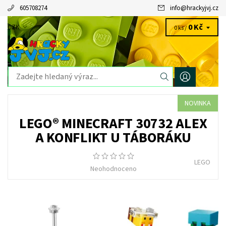
605708274
info
@
hrackyjvj.cz
0 Kč
CZK
0 ks /
NOVINKA
LEGO® MINECRAFT 30732 ALEX
A KONFLIKT U TÁBORÁKU
LEGO
Neohodnoceno