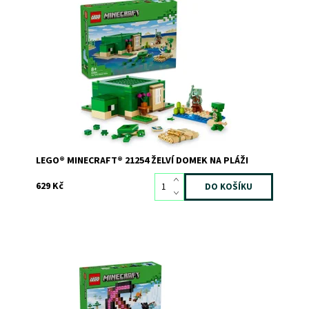
Želví domek plný zábavy a postav ze světa Minecraft®
Dostupnost:
Skladem
3
Kód:
11466
Značka:
LEGO
LEGO® MINECRAFT® 21254 ŽELVÍ DOMEK NA PLÁŽI
629 Kč
Přidej se k Alex a vydejte se na velkolepá dobrodružství
uvnitř obřího dolu v podobě krumpáče! Těžte vzácné
rudy a uložte je do truhly s pokladem. Dávejte si pozor na