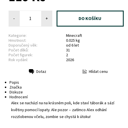
-
+
Kategorie:
Minecraft
Hmotnost:
0.025 kg
Doporučený věk:
od 6 let
Počet dílků:
31
Počet figurek:
2
Rok vydání:
2026
Hlídat cenu
Dotaz
Tisk
Popis
Značka
Diskuze
Hodnocení
Alex se nachází na na krásném poli, kde staví táborák a sází
květiny pomocí lopaty. Ale pozor – zatímco Alex odhání
rozzlobenou včelu, zombie se chystá k útoku!