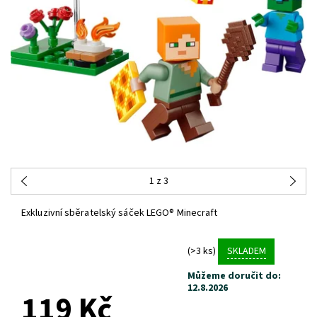
1
z 3
Exkluzivní sběratelský sáček LEGO® Minecraft
(>3 ks)
SKLADEM
Můžeme doručit do:
12.8.2026
119 Kč