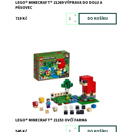
LEGO® MINECRAFT® 21269 VÝPRAVA DO DOLU A
PÁSOVEC
719 Kč
Starej se o Minecraft™ ovce a stavěj na farmě modely z
kostek vlny!
Dostupnost:
Skladem
1
Kód:
8015
Značka:
LEGO
LEGO® MINECRAFT® 21153 OVČÍ FARMA
545 Kč