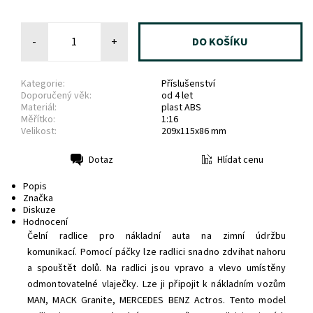
-
+
Kategorie:
Příslušenství
Doporučený věk:
od 4 let
Materiál:
plast ABS
Měřítko:
1:16
Velikost:
209x115x86 mm
Hlídat cenu
Dotaz
Tisk
Popis
Značka
Diskuze
Hodnocení
Čelní radlice pro nákladní auta na zimní údržbu
komunikací.
Pomocí páčky lze radlici snadno zdvihat nahoru
a spouštět dolů. Na radlici jsou vpravo a vlevo umístěny
odmontovatelné vlaječky. Lze ji připojit k nákladním vozům
MAN, MACK Granite, MERCEDES BENZ
Actros
. Tento model