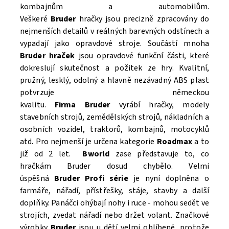
kombajnům a automobilům.
Veškeré
Bruder
hračky jsou precizně zpracovány do
nejmenších detailů v reálných barevných odstínech a
vypadají jako opravdové stroje. Součástí mnoha
Bruder hraček
jsou opravdové funkční části, které
Souhlasím se
Zpracováním osobních údajů.
dokreslují skutečnost a požitek ze hry. Kvalitní,
pružný, lesklý, odolný a hlavně nezávadný ABS plast
potvrzuje německou
kvalitu.
Firma Bruder
vyrábí hračky, modely
stavebních strojů, zemědělských strojů, nákladních a
osobních vozidel, traktorů, kombajnů, motocyklů
atd. Pro nejmenší je určena kategorie
Roadmax
a to
již od 2 let.
Bworld
zase představuje to, co
hračkám Bruder dosud chybělo. Velmi
úspěšná
Bruder Profi série
je nyní doplněna o
farmáře, nářadí, přístřešky, stáje, stavby a další
doplňky. Panáčci ohýbají nohy i ruce - mohou sedět ve
strojích, zvedat nářadí nebo držet volant. Značkové
výrobky
Bruder
jsou u dětí velmi oblíbené, protože