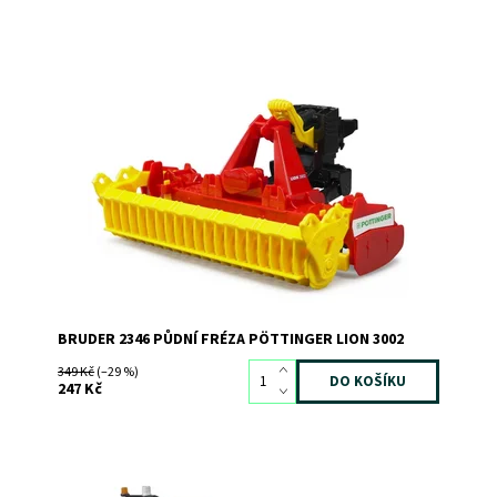
Půdní fréza Pöttinger Lion 3002
Dostupnost:
Skladem
2
Kód:
1786
Značka:
BRUDER
BRUDER 2346 PŮDNÍ FRÉZA PÖTTINGER LION 3002
349 Kč
(–29 %)
247 Kč
Dostupnost:
Skladem
1