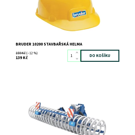
Značka:
BRUDER
BRUDER 10200 STAVBAŘSKÁ HELMA
159 Kč
(–12 %)
139 Kč
Kultivátor Lemken VarioPack
Dostupnost:
Skladem
3
Kód:
543
Značka:
BRUDER