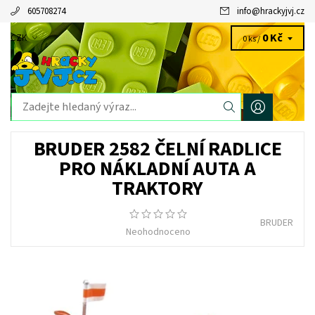
605708274
info
@
hrackyjvj.cz
0 Kč
CZK
0 ks /
BRUDER 2582 ČELNÍ RADLICE
PRO NÁKLADNÍ AUTA A
TRAKTORY
BRUDER
Neohodnoceno