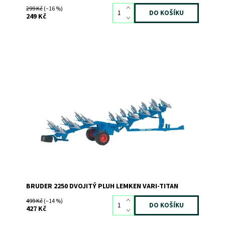
299 Kč
(–16 %)
249 Kč
Dvojitý pluh LEMKEN Vari-Titan
Dostupnost:
Skladem
3
Kód:
815
Značka:
BRUDER
BRUDER 2250 DVOJITÝ PLUH LEMKEN VARI-TITAN
499 Kč
(–14 %)
427 Kč