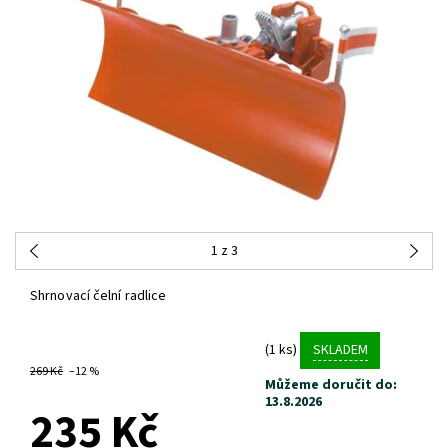
1
z 3
Shrnovací čelní radlice
(1 ks)
SKLADEM
269 Kč
–12 %
Můžeme doručit do:
13.8.2026
235 Kč