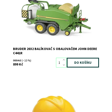
Kód:
5139
Značka:
BRUDER
BRUDER 2032 BALÍKOVAČ S OBALOVAČEM JOHN DEERE
C441R
999 Kč
(–10 %)
899 Kč
BRUDER 10200 stavbařská přilba
Dostupnost:
Skladem
3
Kód:
249