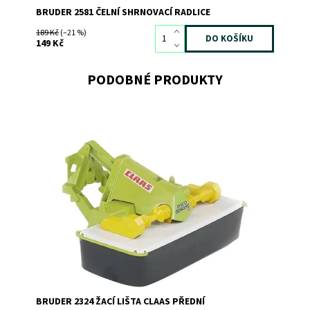
BRUDER 2581 ČELNÍ SHRNOVACÍ RADLICE
189 Kč
(–21 %)
149 Kč
PODOBNÉ PRODUKTY
Přední žací lišta Claas
Dostupnost:
Skladem
2
Kód:
1023
Značka:
BRUDER
BRUDER 2324 ŽACÍ LIŠTA CLAAS PŘEDNÍ