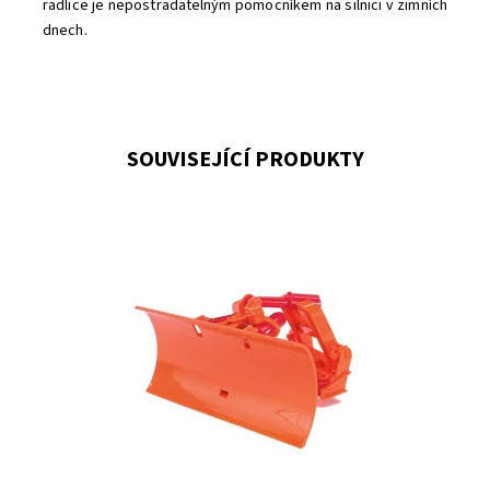
radlice je nepostradatelným pomocníkem na silnici v zimních
dnech.
SOUVISEJÍCÍ PRODUKTY
Shrnovací čelní radlice
Dostupnost:
Skladem
3
Kód:
823
Značka:
BRUDER