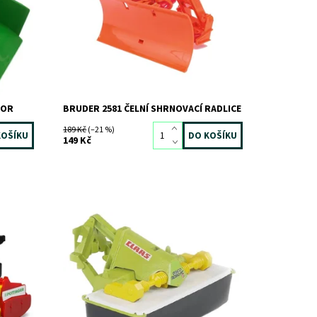
Dostupnost:
Skladem
3 ks
Kód:
823
Značka:
BRUDER
TOR
BRUDER 2581 ČELNÍ SHRNOVACÍ RADLICE
189 Kč
(–21 %)
149 Kč
Přední žací lišta Claas
Dostupnost:
Skladem
2 ks
Kód:
1023
Značka:
BRUDER