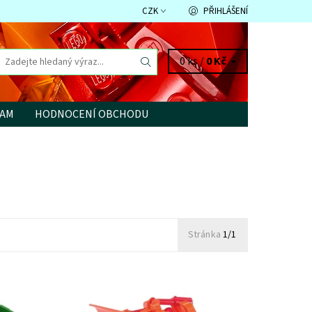
CZK
PŘIHLÁŠENÍ
0 ks /
0 Kč
RAM
HODNOCENÍ OBCHODU
Stránka
1/1
Shrnovací čelní radlice