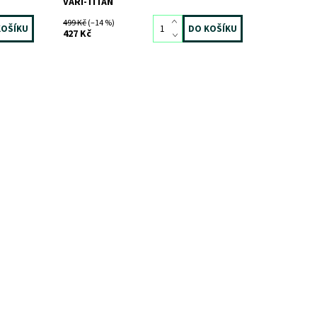
VARI-TITAN
499 Kč
(–14 %)
427 Kč