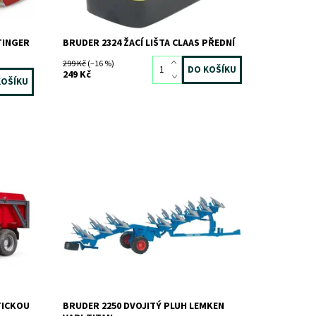
TINGER
BRUDER 2324 ŽACÍ LIŠTA CLAAS PŘEDNÍ
299 Kč
(–16 %)
249 Kč
Dvojitý pluh LEMKEN Vari-Titan
Dostupnost:
Skladem
3 ks
Kód:
815
Značka:
BRUDER
TICKOU
BRUDER 2250 DVOJITÝ PLUH LEMKEN