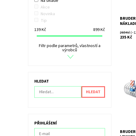
Na skladě
Akce
Novinka
BRUDER 
Tip
NÁKLAD
139
Kč
899
Kč
269 Kč
(–1
235 Kč
Filtr podle parametrů, vlastností a
výrobců
Kultivát
HLEDAT
Dostupn
Kód:
Značka:
PŘIHLÁŠENÍ
BRUDER 