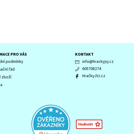
MACE PRO VÁS
KONTAKT
ní podmínky
info
@
hrackyjvj.cz
605708274
ační řád
HračkyJVJ.cz
í zboží
va