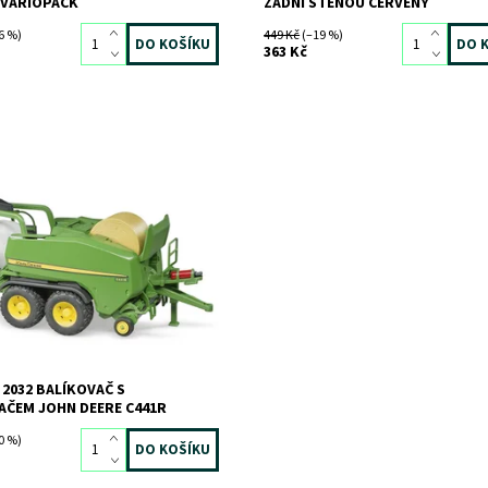
 VARIOPACK
ZADNÍ STĚNOU ČERVENÝ
6 %)
449 Kč
(–19 %)
363 Kč
ost:
Skladem
1 ks
5139
BRUDER
2032 BALÍKOVAČ S
AČEM JOHN DEERE C441R
0 %)