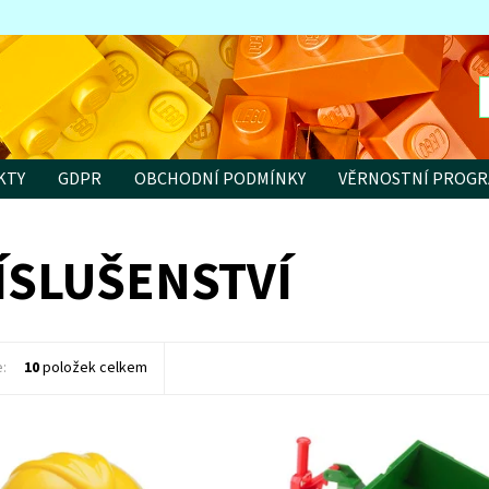
KTY
GDPR
OBCHODNÍ PODMÍNKY
VĚRNOSTNÍ PROG
ÍSLUŠENSTVÍ
e:
10
položek celkem
0200 stavbařská přilba
Plošina za traktor