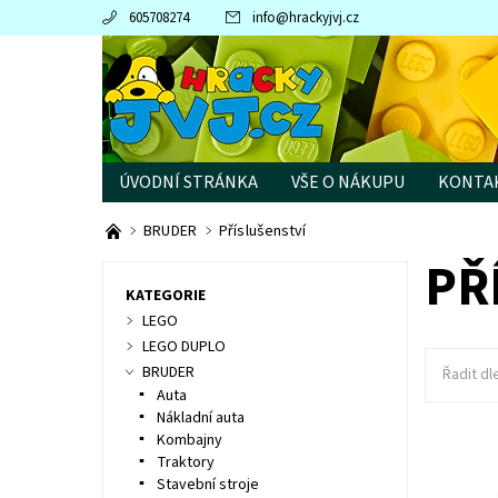
605708274
info
@
hrackyjvj.cz
ÚVODNÍ STRÁNKA
VŠE O NÁKUPU
KONTA
PRODÁVANÉ ZNAČKY
BRUDER
Příslušenství
PŘ
KATEGORIE
LEGO
LEGO DUPLO
BRUDER
Řadit dl
Auta
Nákladní auta
Kombajny
Traktory
BRUDER 1
Stavební stroje