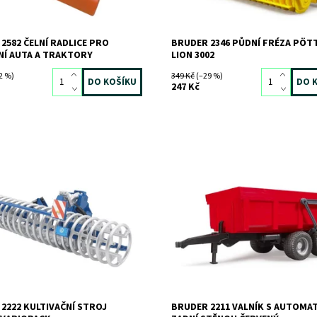
2582 ČELNÍ RADLICE PRO
BRUDER 2346 PŮDNÍ FRÉZA PÖT
NÍ AUTA A TRAKTORY
LION 3002
2 %)
349 Kč
(–29 %)
247 Kč
or Lemken VarioPack
Dostupnost:
Skladem
2 ks
Kód:
5124
ost:
Skladem
3 ks
Značka:
BRUDER
543
BRUDER
2222 KULTIVAČNÍ STROJ
BRUDER 2211 VALNÍK S AUTOMA