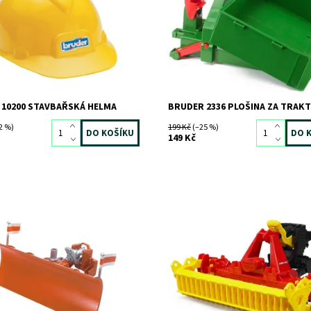
ost:
Skladem
3 ks
Dostupnost:
Skladem
>3 ks
249
Kód:
1395
BRUDER
Značka:
BRUDER
 10200 STAVBAŘSKÁ HELMA
BRUDER 2336 PLOŠINA ZA TRAK
2 %)
199 Kč
(–25 %)
149 Kč
 čelní radlice
Půdní fréza Pöttinger Lion 3002
ost:
Skladem
1 ks
Dostupnost:
Skladem
2 ks
155
Kód:
1786
BRUDER
Značka:
BRUDER