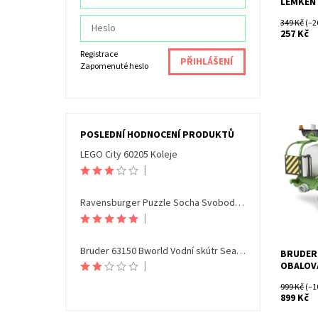
LEMKEN
349 Kč
(–2
257 Kč
Registrace
Zapomenuté heslo
Dostupn
POSLEDNÍ HODNOCENÍ PRODUKTŮ
Kód:
Značka:
LEGO City 60205 Koleje
|
Ravensburger Puzzle Socha Svobody Noční edice 108 dílků
|
Bruder 63150 Bworld Vodní skútr Seamaxx s figurkou
BRUDER 
|
OBALOV
999 Kč
(–1
899 Kč