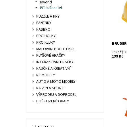
Dostupn
Bworld
Kód:
Příslušenství
Značka:
PUZZLE A HRY
PANENKY
HASBRO
PRO HOLKY
PRO KLUKY
BRUDER
MALOVÁNÍ PODLE ČÍSEL
159 Kč
(–1
PLYŠOVÉ HRAČKY
139 Kč
INTERAKTIVNÍ HRAČKY
NAUČNÉ A KREATIVNÍ
RC MODELY
AUTO A MOTO MODELY
NA VEN A SPORT
Shrnovací
VÝPRODEJ A DOPRODEJ
POŠKOZENÉ OBALY
Dostupn
Kód:
Značka: