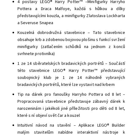
4 postavy LEGO® Harry Potter™ –Minifigurky Harryho
Pottera a Draca Malfoye, každá s hůlkou a dílky
představujícími kouzla, a minifigurky Zlatoslava Lockharta
a Severuse Snapea
Kouzelná dobrodružná stavebnice – Tato stavebnice
obsahuje krb a zdobenou bojovou plošinu s funkcí svržení
minifigurky (zatlačením schůdků na jednom z konců
svrhnete protivníka)
1 ze 14 sběratelských bradavických portrétů – Součástí
této stavebnice LEGO® Harry Potter™ představující
soubojnický klub je 1 ze 14 náhodně vybraných
bradavických portrétů, které lze vystavit nad krbem
Tip na dárek pro fanoušky Harryho Pottera od 8 let –
Propracovaná stavebnice představuje zábavný dárek k
narozeninám i jakékoli jiné příležitosti pro děti od 8 let,
které s ní objeví svět čar a kouzel
Intuitivní návod na stavění – Aplikace LEGO® Builder
malým stavitelům nabídne interaktivní nástroje k