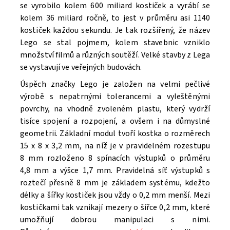
se vyrobilo kolem 600 miliard kostiček a vyrábí se
kolem 36 miliard ročně, to jest v průměru asi 1140
kostiček každou sekundu. Je tak rozšířený, že název
Lego se stal pojmem, kolem stavebnic vzniklo
množství filmů a různých soutěží. V
elké stavby z Lega
se vystavují ve veřejných budovách.
Úspěch značky Lego je založen na velmi pečlivé
výrobě s nepatrnými tolerancemi a vyleštěnými
povrchy, na vhodně zvoleném plastu, který vydrží
tisíce spojení a rozpojení, a ovšem i na důmyslné
geometrii. Základní modul tvoří kostka o rozměrech
15 x 8 x 3,2 mm, na níž je v pravidelném rozestupu
8 mm rozloženo 8 spínacích výstupků o průměru
4,8 mm a výšce 1,7 mm. Pravidelná síť výstupků s
roztečí přesně 8 mm je základem systému, kdežto
délky a šířky kostiček jsou vždy o 0,2 mm menší. Mezi
kostičkami tak vznikají mezery o šířce 0,2 mm, které
umožňují dobrou manipulaci s nimi.