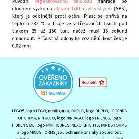
Původní
regenerovanou celulózu
nahradil po
dlouhém výzkumu
akrylonitrilbutadienstyren
(ABS),
který je odolnější proti otěru. Plast se ohřívá na
teplotu 232 °C a lisuje ve vstřikovacích lisech pod
tlakem 25 až 150 tun, načež musí 15 sekund
chladnout. Přípustná odchylka rozměrů kostiček je
0,02 mm.
LEGO®, logo LEGO, minifigurka, DUPLO, logo DUPLO, LEGENDS
OF CHIMA, NINJAGO, logo NINJAGO, logo FRIENDS, logo
HIDDEN SIDE, logo MINIFIGURES, NEXO KNIGHTS, MINDSTORMS
a logo MINDSTORMS jsou ochranné známky společnosti