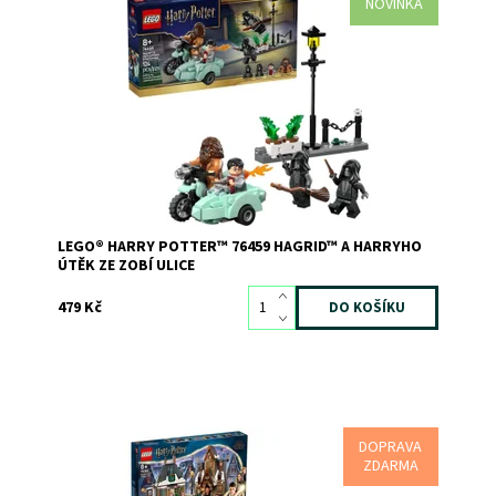
NOVINKA
Připomeňte si útěk Hagrida a Harryho Pottera ze Zobí
ulice před Smrtijedy z filmu Harry Potter a Relikvie smrti
s touto stavebnicí LEGO® Harry Potter™
Dostupnost:
Skladem
>3
Kód:
12812
Značka:
LEGO
LEGO® HARRY POTTER™ 76459 HAGRID™ A HARRYHO
ÚTĚK ZE ZOBÍ ULICE
479 Kč
DOPRAVA
Stavebnice LEGO® Harry Potter™ 76388 Výlet do
ZDARMA
Prasinek, ve které nechybí Medový ráj a hospoda U Tří