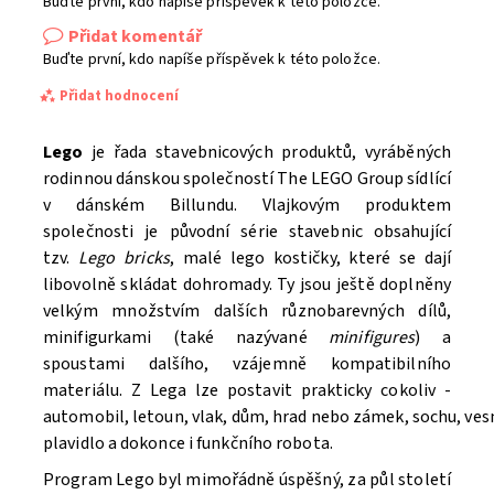
Buďte první, kdo napíše příspěvek k této položce.
Přidat komentář
Buďte první, kdo napíše příspěvek k této položce.
Přidat hodnocení
Lego
je řada stavebnicových produktů, vyráběných
rodinnou dánskou společností The LEGO Group sídlící
v dánském Billundu. Vlajkovým produktem
společnosti je původní série stavebnic obsahující
tzv.
Lego bricks
, malé lego kostičky, které se dají
libovolně skládat dohromady. Ty jsou ještě doplněny
velkým množstvím dalších různobarevných dílů,
minifigurkami (také nazývané
minifigures
) a
spoustami dalšího, vzájemně kompatibilního
materiálu. Z Lega lze postavit prakticky cokoliv -
automobil, letoun, vlak, dům, hrad nebo zámek, sochu, ve
Souhlasím se
Zpracováním osobních údajů.
plavidlo a dokonce i funkčního robota.
Program Lego byl mimořádně úspěšný, za půl století