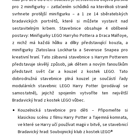
pro 2 minifigurky – zatlačením schůdků na kterékoli straně
svrhnete protější minifigurku – a 1 ze 14 sběratelských
bradavických portrétů, které si můžete vystavit nad
sestavitelným krbem. Stavebnice obsahuje 4 oblíbené
postavy: Minifigurky LEGO Harryho Pottera a Draca Malfoye,
z nichž má každá hůlku a dílky představující kouzla, a
minifigurky Zlatoslava Lockharta a Severuse Snapea pro
kreativní hraní. Tato zábavná stavebnice s Harrym Potterem
představuje skvělý způsob, jak dětem a novým fanouškům
představit svět čar a kouzel z kostek LEGO. Tato
dobrodružná stavebnice plná kouzel je součástí řady
modulárních stavebnic LEGO Harry Potter (prodávají se
samostatně), jejichž spojením vytvoříte ten největší
Bradavický hrad z kostek LEGO vůbec.
Kouzelnická stavebnice pro děti – Připomeňte si
klasickou scénu z filmu Harry Potter a Tajemná komnata,
ve které se Harry učí používat magii v bitvě, se stavebnicí
Bradavický hrad: Soubojnický klub z kostek LEGO®