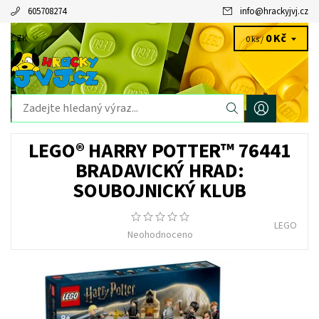
605708274
info
@
hrackyjvj.cz
0 Kč
CZK
0 ks /
LEGO® HARRY POTTER™ 76441
BRADAVICKÝ HRAD:
SOUBOJNICKÝ KLUB
LEGO
Neohodnoceno