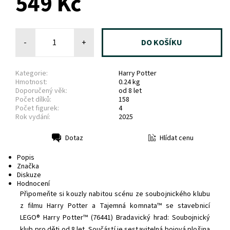
549 Kč
-
+
Kategorie:
Harry Potter
Hmotnost:
0.24 kg
Doporučený věk:
od 8 let
Počet dílků:
158
Počet figurek:
4
Rok vydání:
2025
Hlídat cenu
Dotaz
Tisk
Popis
Značka
Diskuze
Hodnocení
Připomeňte si kouzly nabitou scénu ze soubojnického klubu
z filmu Harry Potter a Tajemná komnata™ se stavebnicí
LEGO® Harry Potter™ (76441) Bradavický hrad: Soubojnický
klub pro děti od 8 let. Součástí je sestavitelná bojová plošina