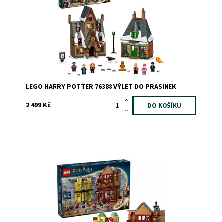
košťat
Dostupnost:
Skladem
2
Kód:
9043
Značka:
LEGO
LEGO HARRY POTTER 76388 VÝLET DO PRASINEK
2 499 Kč
Užijte si kouzelný výlet na nákupy v Příčné ulici s Ronem
Weasleym a Cho Changovou! Projděte kolem
vznášejícího se koštěte do obchodu Prvotřídní potřeby
pro famfrpál a prohlédněte si famfrpálové vybavení.
Zastavte se ve zmrzlinářství Floreana Fortescuea a...