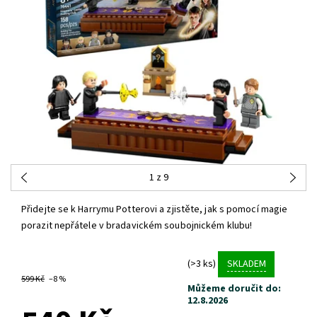
1
z 9
Přidejte se k Harrymu Potterovi a zjistěte, jak s pomocí magie
porazit nepřátele v bradavickém soubojnickém klubu!
(>3 ks)
SKLADEM
599 Kč
–8 %
Můžeme doručit do:
12.8.2026