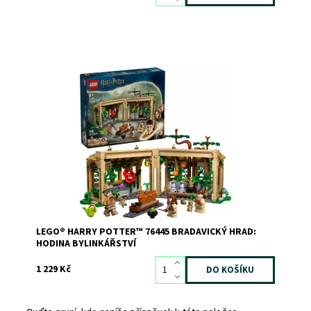
Starejte se o kouzelné rostliny s Nevillem
Longbottomem a Hermionou Grangerovou na hodině
bylinkářství! Připojte se k profesorce Prýtové na hodině
ve skleníku. Pomocí konve a nůžek můžete pečovat o
úponici jedovatou, Mimbulus Mimbletonii a černovřes....
Dostupnost:
Skladem
3
Kód:
12516
Značka:
LEGO
LEGO® HARRY POTTER™ 76445 BRADAVICKÝ HRAD:
HODINA BYLINKÁŘSTVÍ
1 229 Kč