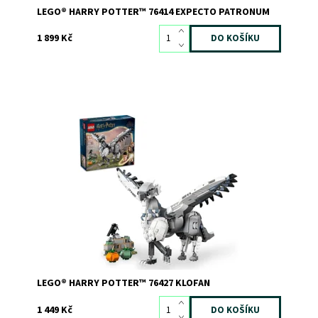
LEGO® HARRY POTTER™ 76414 EXPECTO PATRONUM
1 899 Kč
Hravá výstavní stavebnice LEGO® Harry Potter™ Klofan
Dostupnost:
Skladem
2
Kód:
12066
Značka:
LEGO
LEGO® HARRY POTTER™ 76427 KLOFAN
1 449 Kč