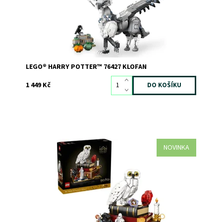
LEGO® HARRY POTTER™ 76427 KLOFAN
1 449 Kč
NOVINKA
Tato sběratelská stavebnice představuje skvělý
kreativní dárek pro dospělé fanoušky Harryho Pottera.
Dostupnost:
Skladem
1
Kód:
12830
Značka:
LEGO