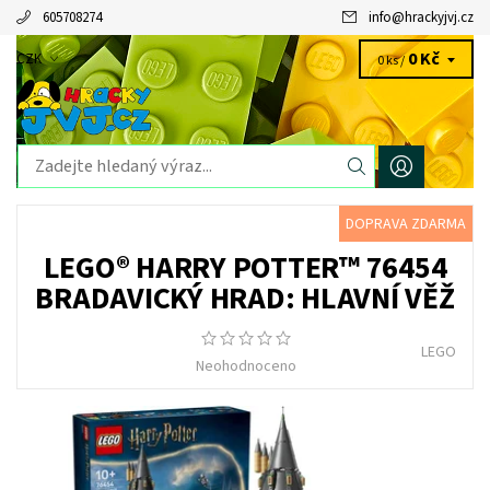
605708274
info
@
hrackyjvj.cz
0 Kč
CZK
0 ks /
DOPRAVA ZDARMA
LEGO® HARRY POTTER™ 76454
BRADAVICKÝ HRAD: HLAVNÍ VĚŽ
LEGO
Neohodnoceno