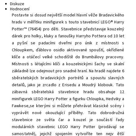
Diskuze
Hodnocení
Postavte si dosud největší model hlavní věže Bradavického
hradu v měřítku minifigurek s touto stavebnicí LEGO® Harry
Potter™ (76454) pro děti. Stavebnice představuje kouzelný
dárek pro holky, kluky a fanoušky Harryho Pottera od 10 let
a pyšní se padacími dveřmi pro únik z místnosti s
Chloupkem, ďáblovo osidlo aktivované spouští, okřídlené
klíče a otáčecí velké schodiště do Brumbálovy pracovny.
Místnosti s létajícími klíči a kouzelnickými šachy ve skalní
základně lze odejmout pro snadné hraní. Na hradě najdete 6
sběratelských bradavických portrétů a spoustu slavných
detailů, jako je zrcadlo z Erisedu a Moudrý klobouk. Tato
zábavná sběratelská stavebnice hradu obsahuje 12
minifigurek LEGO Harry Potter a figurku Chloupka, Hedviky a
Fawkese,se kterými si můžete přehrávat klasické scény i
vyprávět nové okouzlující příběhy. Tato dobrodružná
stavebnice ze světa čar a kouzel je součástí řady
modulárních stavebnic LEGO Harry Potter (prodávají se
samostatně), jejichž spojením vytvoříte ten nejv ětší