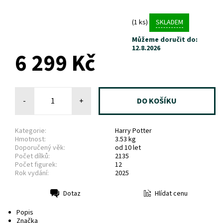
(1 ks)
SKLADEM
Můžeme doručit do:
12.8.2026
6 299 Kč
-
+
Kategorie:
Harry Potter
Hmotnost:
3.53 kg
Doporučený věk:
od 10 let
Počet dílků:
2135
Počet figurek:
12
Rok vydání:
2025
Hlídat cenu
Dotaz
Tisk
Popis
Značka