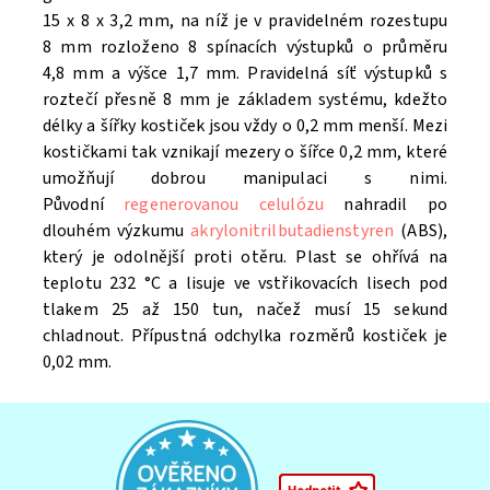
15 x 8 x 3,2 mm, na níž je v pravidelném rozestupu
8 mm rozloženo 8 spínacích výstupků o průměru
4,8 mm a výšce 1,7 mm. Pravidelná síť výstupků s
roztečí přesně 8 mm je základem systému, kdežto
délky a šířky kostiček jsou vždy o 0,2 mm menší. Mezi
kostičkami tak vznikají mezery o šířce 0,2 mm, které
umožňují dobrou manipulaci s nimi.
Původní
regenerovanou celulózu
nahradil po
dlouhém výzkumu
akrylonitrilbutadienstyren
(ABS),
který je odolnější proti otěru. Plast se ohřívá na
teplotu 232 °C a lisuje ve vstřikovacích lisech pod
tlakem 25 až 150 tun, načež musí 15 sekund
chladnout. Přípustná odchylka rozměrů kostiček je
0,02 mm.