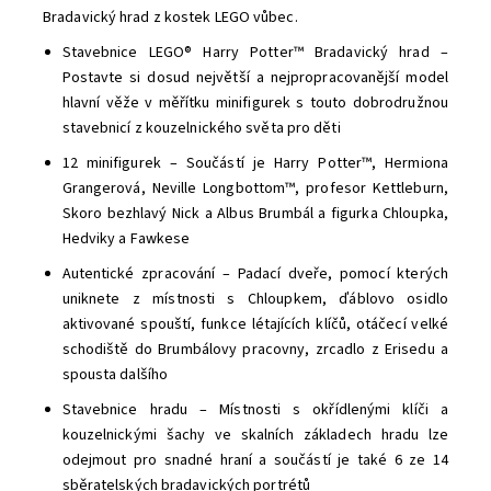
Bradavický hrad z kostek LEGO vůbec.
Stavebnice LEGO® Harry Potter™ Bradavický hrad –
Postavte si dosud největší a nejpropracovanější model
hlavní věže v měřítku minifigurek s touto dobrodružnou
stavebnicí z kouzelnického světa pro děti
12 minifigurek – Součástí je Harry Potter™, Hermiona
Grangerová, Neville Longbottom™, profesor Kettleburn,
Skoro bezhlavý Nick a Albus Brumbál a figurka Chloupka,
Hedviky a Fawkese
Autentické zpracování – Padací dveře, pomocí kterých
uniknete z místnosti s Chloupkem, ďáblovo osidlo
aktivované spouští, funkce létajících klíčů, otáčecí velké
schodiště do Brumbálovy pracovny, zrcadlo z Erisedu a
spousta dalšího
Stavebnice hradu – Místnosti s okřídlenými klíči a
kouzelnickými šachy ve skalních základech hradu lze
odejmout pro snadné hraní a součástí je také 6 ze 14
sběratelských bradavických portrétů