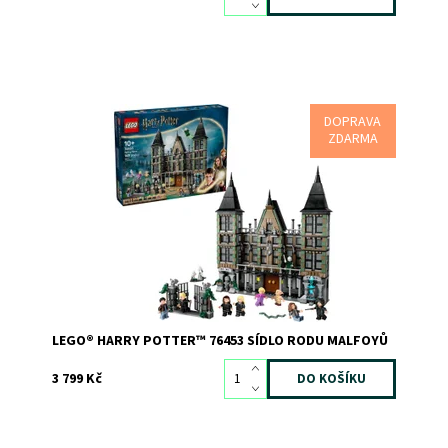
DOPRAVA
Pomozte Harrymu Potterovi utéct ze Sídla rodu Malfoyů
ZDARMA
a velitelství lorda Voldemorta!
Dostupnost:
Skladem
1
Kód:
12267
Značka:
LEGO
LEGO® HARRY POTTER™ 76453 SÍDLO RODU MALFOYŮ
3 799 Kč