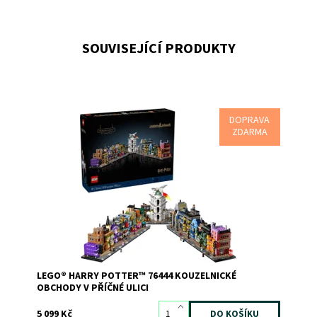
SOUVISEJÍCÍ PRODUKTY
DOPRAVA
Postavte propracovaný exteriér a interiér Kratochvilných
ZDARMA
kouzelnických kejklí, Gringottovy kouzelnické banky,
Děravého kotle a spousty dalších míst.
Dostupnost:
Skladem
1
Kód:
12264
Značka:
LEGO
LEGO® HARRY POTTER™ 76444 KOUZELNICKÉ
OBCHODY V PŘÍČNÉ ULICI
5 099 Kč