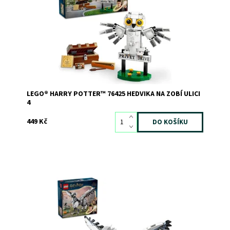
Dostupnost:
Skladem
3
Kód:
11708
Značka:
LEGO
LEGO® HARRY POTTER™ 76425 HEDVIKA NA ZOBÍ ULICI
4
449 Kč
Hravá výstavní stavebnice LEGO® Harry Potter™ Klofan
Dostupnost:
Skladem
2
Kód:
12066
Značka:
LEGO