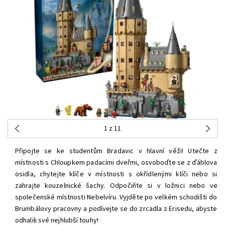
1
z 11
Připojte se ke studentům Bradavic v hlavní věži! Utečte z
místnosti s Chloupkem padacími dveřmi, osvoboďte se z ďáblova
osidla, chytejte klíče v místnosti s okřídlenými klíči nebo si
zahrajte kouzelnické šachy. Odpočiňte si v ložnici nebo ve
společenské místnosti Nebelvíru. Vyjděte po velkém schodišti do
Brumbálovy pracovny a podívejte se do zrcadla z Erisedu, abyste
odhalili své nejhlubší touhy!