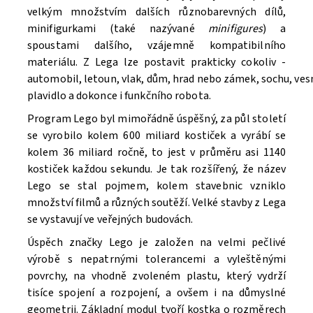
velkým množstvím dalších různobarevných dílů,
minifigurkami (také nazývané
minifigures
) a
spoustami dalšího, vzájemně kompatibilního
materiálu. Z Lega lze postavit prakticky cokoliv -
automobil, letoun, vlak, dům, hrad nebo zámek, sochu, ve
Souhlasím se
Zpracováním osobních údajů.
plavidlo a dokonce i funkčního robota.
Program Lego byl mimořádně úspěšný, za půl století
se vyrobilo kolem 600 miliard kostiček a vyrábí se
kolem 36 miliard ročně, to jest v průměru asi 1140
kostiček každou sekundu. Je tak rozšířený, že název
Lego se stal pojmem, kolem stavebnic vzniklo
množství filmů a různých soutěží. V
elké stavby z Lega
se vystavují ve veřejných budovách.
Úspěch značky Lego je založen na velmi pečlivé
výrobě s nepatrnými tolerancemi a vyleštěnými
povrchy, na vhodně zvoleném plastu, který vydrží
tisíce spojení a rozpojení, a ovšem i na důmyslné
geometrii. Základní modul tvoří kostka o rozměrech