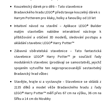
Kouzelnický dárek pro děti – Tato stavebnice
Bradavického hradu LEGO® představuje kouzelný dárek s
Harrym Potterem pro kluky, holky a fanoušky od 10 let
Intuitivní návod na stavění – Aplikace LEGO® Builder
malým stavitelům nabídne interaktivní nástroje k
přibližování a otáčení 3D modelů, sledování postupu a
ukládání stavebnic LEGO® Harry Potter™
Zábavná sběratelská stavebnice – Tato fantastická
stavebnice LEGO® Harry Potter™ je součástí řady
modulárních stavebnic (prodávají se samostatně), jejichž
spojením vytvoříte ten nejpropracovanější sestavitelný
Bradavický hrad vůbec
Stavějte, hrajte si a vystavujte – Stavebnice se skládá z
2135 dílků a model věže Bradavického hradu z řady
LEGO® Harry Potter™ měří přes 67 cm na výšku, 36 cm na
šířku a 14 cm do hloubky