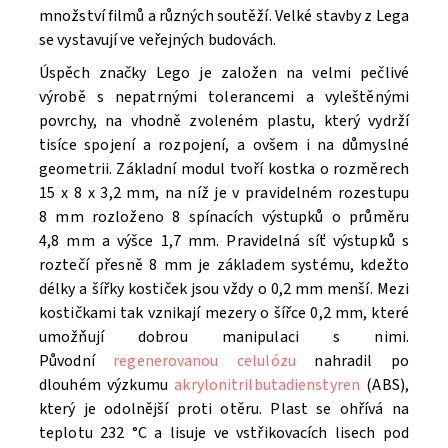
množství filmů a různých soutěží. V
elké stavby z Lega
se vystavují ve veřejných budovách.
Úspěch značky Lego je založen na velmi pečlivé
výrobě s nepatrnými tolerancemi a vyleštěnými
povrchy, na vhodně zvoleném plastu, který vydrží
tisíce spojení a rozpojení, a ovšem i na důmyslné
geometrii. Základní modul tvoří kostka o rozměrech
15 x 8 x 3,2 mm, na níž je v pravidelném rozestupu
8 mm rozloženo 8 spínacích výstupků o průměru
4,8 mm a výšce 1,7 mm. Pravidelná síť výstupků s
roztečí přesně 8 mm je základem systému, kdežto
délky a šířky kostiček jsou vždy o 0,2 mm menší. Mezi
kostičkami tak vznikají mezery o šířce 0,2 mm, které
umožňují dobrou manipulaci s nimi.
Původní
regenerovanou celulózu
nahradil po
dlouhém výzkumu
akrylonitrilbutadienstyren
(ABS),
který je odolnější proti otěru. Plast se ohřívá na
teplotu 232 °C a lisuje ve vstřikovacích lisech pod