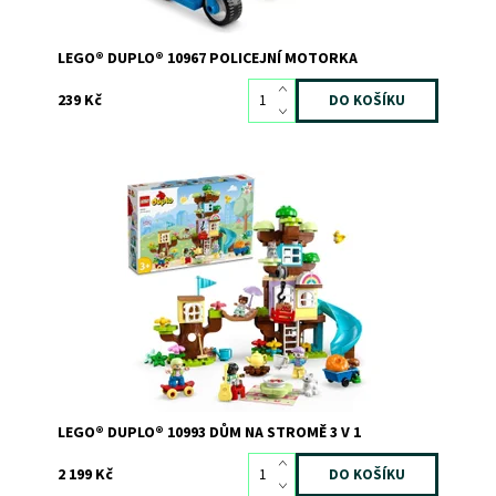
LEGO® DUPLO® 10967 POLICEJNÍ MOTORKA
239 Kč
Venkovní dobrodružství s přestavitelným domem na
stromě
Dostupnost:
Skladem
2
Kód:
10928
Značka:
LEGO
LEGO® DUPLO® 10993 DŮM NA STROMĚ 3 V 1
2 199 Kč