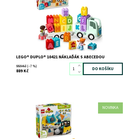
Dostupnost:
Skladem
3
Kód:
11550
Značka:
LEGO
LEGO® DUPLO® 10421 NÁKLAĎÁK S ABECEDOU
959 Kč
(–7 %)
889 Kč
NOVINKA
Nastartujte kreativitu svých ratolestí se stavebnicí
LEGO® DUPLO® Město Vozidla na stavbě 3 v 1 (10475),
která představuje skvělý dárek pro děti od 2 let. Děti si
užijí velkou porci zábavy při skládání a přestavování hned
6 různých variant vozidel.