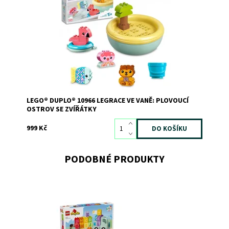
roztomilými, sestavitelnými zvířátky s nimiž si užijí velkou
porci legrace.
Dostupnost:
Skladem
3
Kód:
9687
Značka:
LEGO
LEGO® DUPLO® 10966 LEGRACE VE VANĚ: PLOVOUCÍ
OSTROV SE ZVÍŘÁTKY
999 Kč
PODOBNÉ PRODUKTY
Náklaďák LEGO® DUPLO® malým dětem pomůže naučit se
písmenka