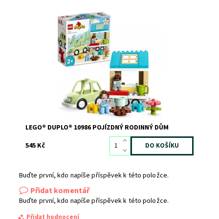
Pojízdný dům s modelem auta děti inspiruje k
dobrodružnému hraní
Dostupnost:
Skladem
2
Kód:
10518
Značka:
LEGO
LEGO® DUPLO® 10986 POJÍZDNÝ RODINNÝ DŮM
545 Kč
Buďte první, kdo napíše příspěvek k této položce.
Přidat komentář
Buďte první, kdo napíše příspěvek k této položce.
Přidat hodnocení