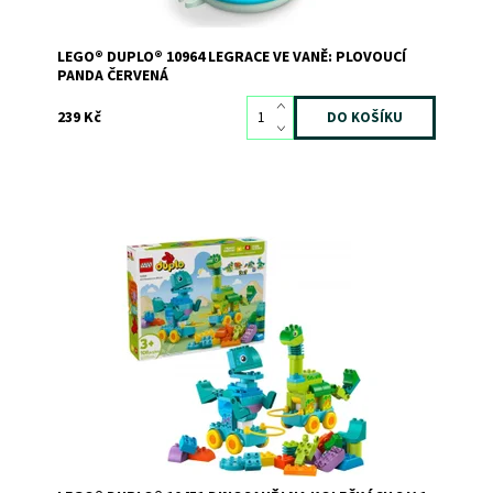
LEGO® DUPLO® 10964 LEGRACE VE VANĚ: PLOVOUCÍ
PANDA ČERVENÁ
239 Kč
Dopřejte dětem úžasnou zábavu s touto pestrobarevnou
dinosauří hračkou. Tato všestranná stavebnice je
navržena tak, aby dětem pomáhala rozvíjet kreativitu při
stavění a přestavování 3 párů barevných dinosauřích
kamarádů. Díky pohyblivým částem a podložkám s...
Dostupnost:
Skladem
2
Kód:
12752
Značka:
LEGO