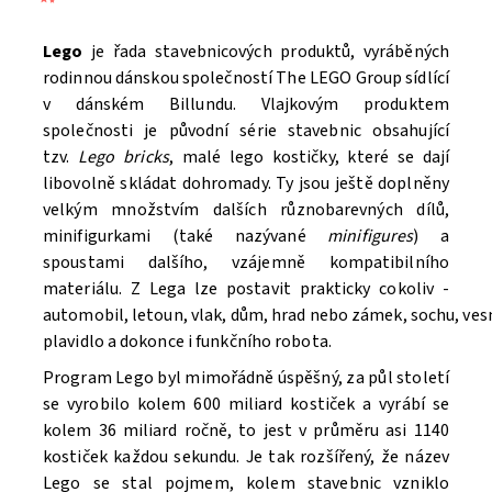
Lego
je řada stavebnicových produktů, vyráběných
rodinnou dánskou společností The LEGO Group sídlící
v dánském Billundu. Vlajkovým produktem
společnosti je původní série stavebnic obsahující
tzv.
Lego bricks
, malé lego kostičky, které se dají
libovolně skládat dohromady. Ty jsou ještě doplněny
velkým množstvím dalších různobarevných dílů,
minifigurkami (také nazývané
minifigures
) a
spoustami dalšího, vzájemně kompatibilního
materiálu. Z Lega lze postavit prakticky cokoliv -
automobil, letoun, vlak, dům, hrad nebo zámek, sochu, ve
Souhlasím se
Zpracováním osobních údajů.
plavidlo a dokonce i funkčního robota.
Program Lego byl mimořádně úspěšný, za půl století
se vyrobilo kolem 600 miliard kostiček a vyrábí se
kolem 36 miliard ročně, to jest v průměru asi 1140
kostiček každou sekundu. Je tak rozšířený, že název
Lego se stal pojmem, kolem stavebnic vzniklo