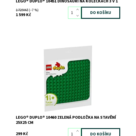
LEGO® DUPLO® 10451 DINOSAUŘI NA KOLEČKÁCH 3 V 1
1 729 Kč
(–7 %)
1 599 Kč
Na klasické podložce na stavění LEGO® DUPLO® si malé
děti mohou vystavovat své kreativní výtvory.
Dostupnost:
Skladem
>3
Kód:
12285
Značka:
LEGO
LEGO® DUPLO® 10460 ZELENÁ PODLOŽKA NA STAVĚNÍ
25X25 CM
299 Kč