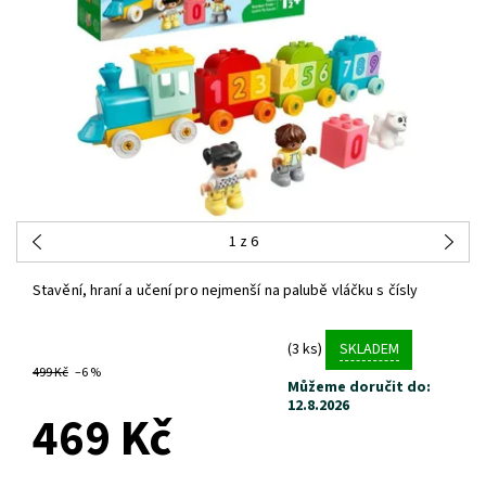
1
z 6
Stavění, hraní a učení pro nejmenší na palubě vláčku s čísly
(3 ks)
SKLADEM
499 Kč
–6 %
Můžeme doručit do:
12.8.2026
469 Kč