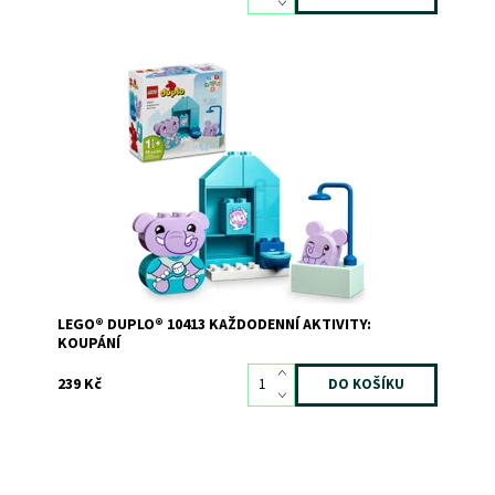
Děti si se stavebnicí LEGO® se zvířátky prohloubí
pozitivní vztah ke koupání
Dostupnost:
Skladem
3
Kód:
11556
Značka:
LEGO
LEGO® DUPLO® 10413 KAŽDODENNÍ AKTIVITY:
KOUPÁNÍ
239 Kč