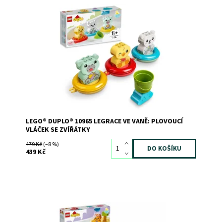
Hrajte si a rozvíjejte dovednosti při každém koupání se 3
roztomilými zvířátky, která plavou.
Dostupnost:
Skladem
3
Kód:
9684
Značka:
LEGO
LEGO® DUPLO® 10965 LEGRACE VE VANĚ: PLOVOUCÍ
VLÁČEK SE ZVÍŘÁTKY
479 Kč
(–8 %)
439 Kč
Přeneste své dítko z koupelny na tropický ostrov s