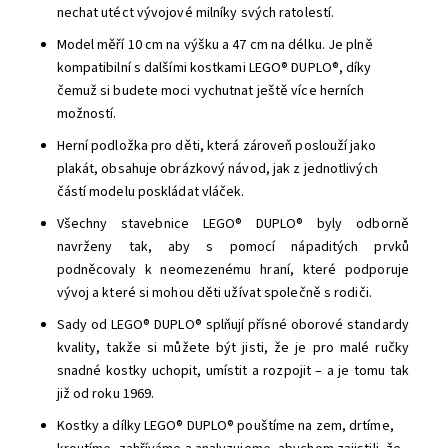
nechat utéct vývojové milníky svých ratolestí.
Model měří 10 cm na výšku a 47 cm na délku. Je plně
kompatibilní s dalšími kostkami LEGO® DUPLO®, díky
čemuž si budete moci vychutnat ještě více herních
možností.
Herní podložka pro děti, která zároveň poslouží jako
plakát, obsahuje obrázkový návod, jak z jednotlivých
částí modelu poskládat vláček.
Všechny stavebnice LEGO® DUPLO® byly odborně
navrženy tak, aby s pomocí nápaditých prvků
podněcovaly k neomezenému hraní, které podporuje
vývoj a které si mohou děti užívat společně s rodiči.
Sady od LEGO® DUPLO® splňují přísné oborové standardy
kvality, takže si můžete být jisti, že je pro malé ručky
snadné kostky uchopit, umístit a rozpojit – a je tomu tak
již od roku 1969.
Kostky a dílky LEGO® DUPLO® pouštíme na zem, drtíme,