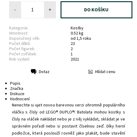
-
+
Kategorie:
Kostky
Hmotnost:
0.52 kg
Doporučený věk:
od 1,5 roku
Počet dílků:
23
Počet figurek:
2
Počet zvířátek:
1
Rok vydání:
2021
Hlídat cenu
Dotaz
Tisk
Popis
Značka
Diskuze
Hodnocení
Nenechte si ujet novou barevnou verzi ohromně populárního
vláčku s čísly od LEGO® DUPLO®! Batolata mohou kostky s
čísly na vláček nakládat nebo je z něj vykládat, skládat je ve
správném pořadí nebo si postavit číselnou zeď. Díky herní
podložce, která poslouží rovněž jako plakát, bude stavění