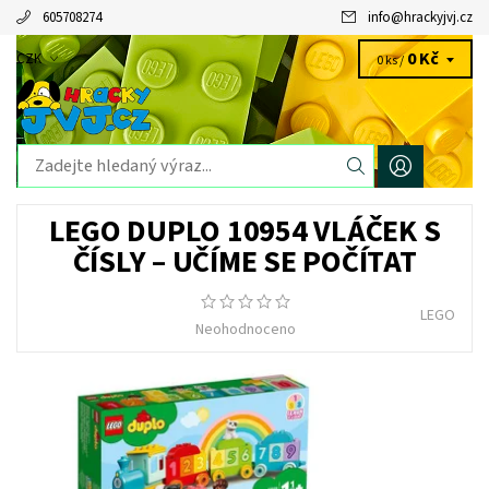
605708274
info
@
hrackyjvj.cz
0 Kč
CZK
0 ks /
LEGO DUPLO 10954 VLÁČEK S
ČÍSLY – UČÍME SE POČÍTAT
LEGO
Neohodnoceno