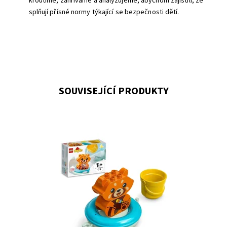
kroutíme, zahříváme a analyzujeme, abychom zajistili, že
splňují přísné normy týkající se bezpečnosti dětí.
SOUVISEJÍCÍ PRODUKTY
Obohaťte koupání o rozvíjení dovedností o spoustu
legrace s touto všestrannou, snadno omyvatelnou
hračkou pro nejmenší.
Dostupnost:
Skladem
3
Kód:
9681
Značka:
LEGO