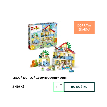
DOPRAVA
Úžasný rodinný dům LEGO® DUPLO®
ZDARMA
Dostupnost:
Skladem
1
Kód:
12051
Značka:
LEGO
LEGO® DUPLO® 10994 RODINNÝ DŮM
3 499 Kč