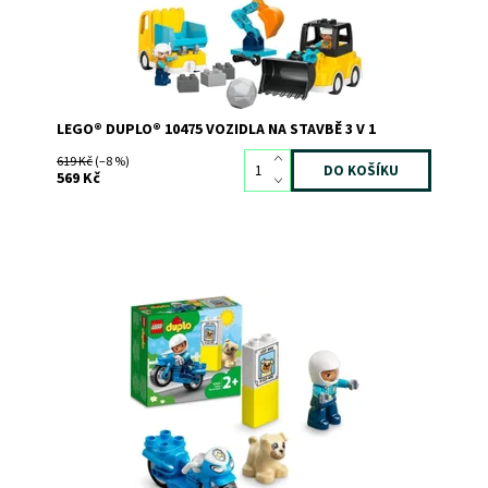
Dostupnost:
Skladem
>3
Kód:
12764
Značka:
LEGO
LEGO® DUPLO® 10475 VOZIDLA NA STAVBĚ 3 V 1
619 Kč
(–8 %)
569 Kč
Mise s policejní motorkou
Dostupnost:
Skladem
3
Kód:
11514
Značka:
LEGO