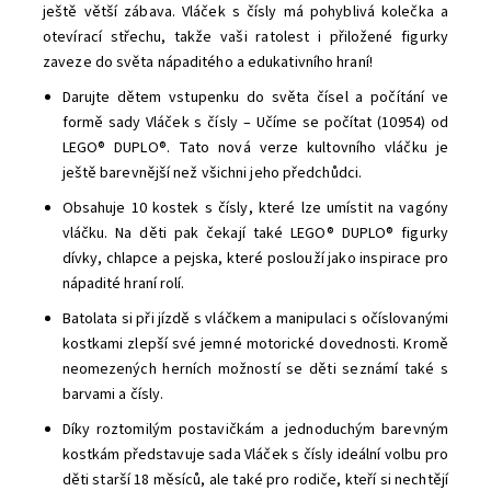
ještě větší zábava. Vláček s čísly má pohyblivá kolečka a
otevírací střechu, takže vaši ratolest i přiložené figurky
zaveze do světa nápaditého a edukativního hraní!
Darujte dětem vstupenku do světa čísel a počítání ve
formě sady Vláček s čísly – Učíme se počítat (10954) od
LEGO® DUPLO®. Tato nová verze kultovního vláčku je
ještě barevnější než všichni jeho předchůdci.
Obsahuje 10 kostek s čísly, které lze umístit na vagóny
vláčku. Na děti pak čekají také LEGO® DUPLO® figurky
dívky, chlapce a pejska, které poslouží jako inspirace pro
nápadité hraní rolí.
Batolata si při jízdě s vláčkem a manipulaci s očíslovanými
kostkami zlepší své jemné motorické dovednosti. Kromě
neomezených herních možností se děti seznámí také s
barvami a čísly.
Díky roztomilým postavičkám a jednoduchým barevným
kostkám představuje sada Vláček s čísly ideální volbu pro
děti starší 18 měsíců, ale také pro rodiče, kteří si nechtějí