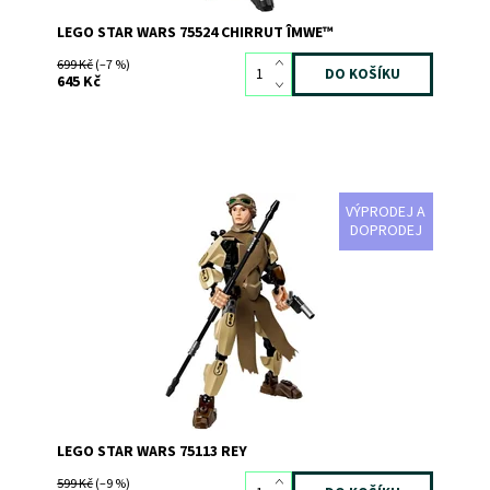
LEGO STAR WARS 75524 CHIRRUT ÎMWE™
699 Kč
(–7 %)
645 Kč
VÝPRODEJ A
Přehrávej si napínavý souboj tváří v tvář s touto
DOPRODEJ
sestavitelnou a vysoce pohyblivou figurkou Rey!
Dostupnost:
Skladem
>3
Kód:
2341
Značka:
LEGO
LEGO STAR WARS 75113 REY
599 Kč
(–9 %)