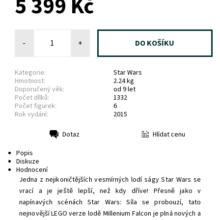
5 399 Kč
-
+
Kategorie:
Star Wars
Hmotnost:
2.24 kg
Doporučený věk:
od 9 let
Počet dílků:
1332
Počet figurek:
6
Rok vydání:
2015
Hlídat cenu
Dotaz
Tisk
Popis
Diskuze
Hodnocení
Jedna z nejikoničtějších vesmírných lodí ságy Star Wars se
vrací a je ještě lepší, než kdy dříve! Přesně jako v
napínavých scénách Star Wars: Síla se probouzí, tato
nejnovější LEGO verze lodě Millenium Falcon je plná nových a