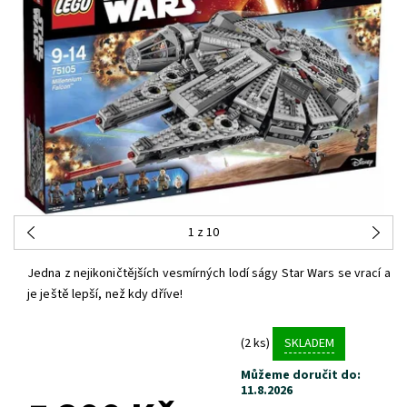
1
z 10
Jedna z nejikoničtějších vesmírných lodí ságy Star Wars se vrací a
je ještě lepší, než kdy dříve!
(2 ks)
SKLADEM
Můžeme doručit do:
11.8.2026