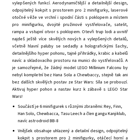
vylepšených funkcí. Aerodynamičtější a detailnější design,
odpojitelný kokpit s prostorem pro 2 minifigurky, laserové
otočné věže ve vrchní i spodní části s poklopem a místem
pro minifigurku, dvojité pružinové vystřelovače, satelit,
rampa a vstupní otvor s poklopem. Otevři trup lodi a uvnitř
najdeš ještě více skvělých nových a vylepšených detailů,
včetně hlavní paluby se sedadly a holografickými šachy,
detailnějšího hyper pohonu, tajné přihrádky, krabic a kabelů
navíc a skladovacího prostoru na munici do vystřelovačů. A
je samozřejmé, že žádný model LEGO Millinium Falconu by
nebyl kompletní bez Hana Sola a Chewbaccy, stejně tak ani
bez dalších skvělých postav ze Star Wars: Síla se probouzí.
Aktivuj hyper pohon a nastav kurz k zábavě s LEGO Star
Wars!
Součástí je 6 minifigurek s různými zbraněmi: Rey, Finn,
Han Solo, Chewbacca, Tasu Leech a člen gangu Kanjiklub,
navíc astrodroid BB-8
Vnějšek obsahuje uhlazený a detailní design, odpojitelný
kokpit s prostorem pro 2 minifigurky, otáčecí horní a