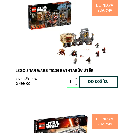
DOPRAVA
Uprchni před Bala-Tikem a obávanými Rathtary!
ZDARMA
Dostupnost:
Skladem
2
Kód:
4641
Značka:
LEGO
LEGO STAR WARS 75180 RATHTARŮV ÚTĚK
2 699 Kč
(–7 %)
2 499 Kč
DOPRAVA
Dovez princeznu Leiu, admirála Ackbara a vojáky Odporu
ZDARMA
do bitvy v tomto výkonném vojenském transportu