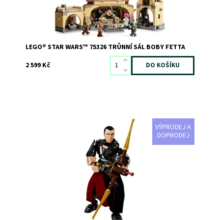
LEGO® STAR WARS™ 75326 TRŮNNÍ SÁL BOBY FETTA
2 599 Kč
VÝPRODEJ A
Věř svým smyslům s touto sestavitelnou a pohyblivou
DOPRODEJ
figurkou LEGO® Star Wars Chirruta Îmwe.
Dostupnost:
Skladem
2
Kód:
2574
Značka:
LEGO