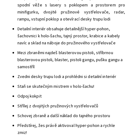
spodní věže s lasery s poklopem a prostorem pro
minifigurku, dvojité pružinové vystřelovače, radar,
rampu, vstupní poklop a otevírací desky trupu lodi
Detailní interiér obsahuje detailnější hyper-pohon,
šachovnici k holo-šachu, tajný prostor, krabice a kabely
navíc a sklad na náboje do pružinového vystřelovače
Mezi zbraněmi najdeš blasterovou pistoli, stříbrnou
blasterovou pistoli, blaster, pistoli gangu, pušku gangu a
samostříl
Zvedni desky trupu lodi a prohlédni si detailní interiér
Staň se skutečným mistrem v holo-šachu!
Odpoj kokpit
Střílej z dvojitých pružinových vystřelovačů
Schovej zbraně a další náklad do tajného prostoru
Předstírej, žes právě aktivoval hyper-pohon a rychle
zmiz!