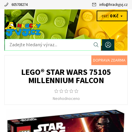
605708274
info
@
hrackyjvj.cz
0 Kč
CZK
0 ks /
DOPRAVA ZDARMA
LEGO® STAR WARS 75105
MILLENNIUM FALCON
Neohodnoceno