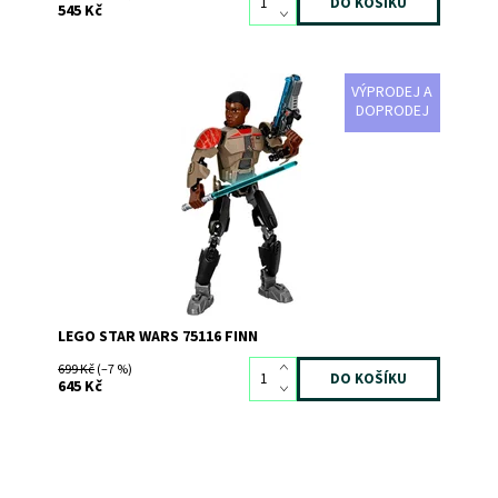
545 Kč
VÝPRODEJ A
Vezmi si svůj světelný meč a pomoz Finnovi porazit
DOPRODEJ
jakéhokoliv nepřítele!
Dostupnost:
Skladem
3
Kód:
2344
Značka:
LEGO
LEGO STAR WARS 75116 FINN
699 Kč
(–7 %)
645 Kč