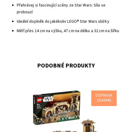
Přehrávej si fascinující scény ze Star Wars: Síla se
probouzí
Ideální doplněk do jakékoliv LEGO® Star Wars sbírky
Měří přes 14 cm na výšku, 47 cm na délku a 32 cm na šířku
PODOBNÉ PRODUKTY
DOPRAVA
Parádní replika trůnního sálu Boby Fetta z kostek LEGO®
ZDARMA
Dostupnost:
Skladem
2
Kód:
10293
Značka:
LEGO