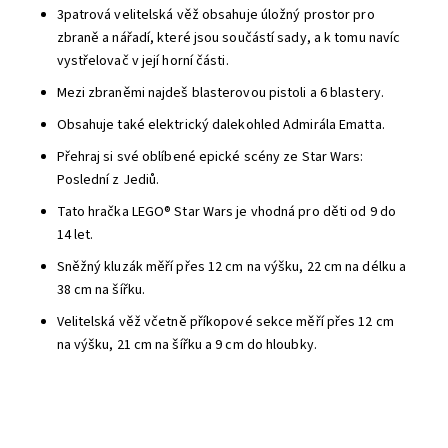
3patrová velitelská věž obsahuje úložný prostor pro
zbraně a nářadí, které jsou součástí sady, a k tomu navíc
vystřelovač v její horní části.
Mezi zbraněmi najdeš blasterovou pistoli a 6 blastery.
Obsahuje také elektrický dalekohled Admirála Ematta.
Přehraj si své oblíbené epické scény ze Star Wars:
Poslední z Jediů.
Tato hračka LEGO® Star Wars je vhodná pro děti od 9 do
14 let.
Sněžný kluzák měří přes 12 cm na výšku, 22 cm na délku a
38 cm na šířku.
Velitelská věž včetně příkopové sekce měří přes 12 cm
na výšku, 21 cm na šířku a 9 cm do hloubky.