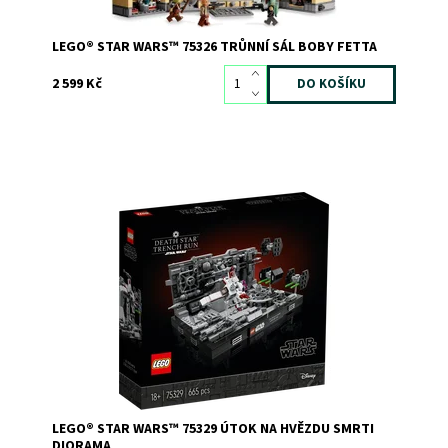
LEGO® STAR WARS™ 75326 TRŮNNÍ SÁL BOBY FETTA
2 599 Kč
Připomeňte si klasickou momentku ze ságy Star Wars™
Dostupnost:
Skladem
2
Kód:
10743
Značka:
LEGO
LEGO® STAR WARS™ 75329 ÚTOK NA HVĚZDU SMRTI
DIORAMA