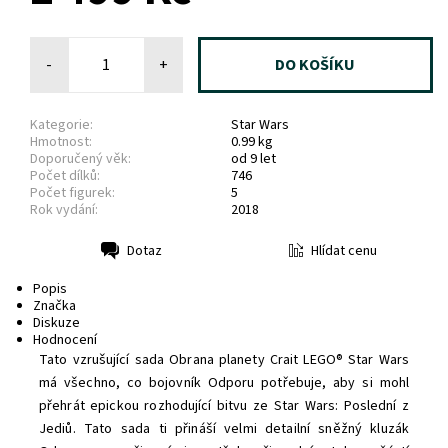
-
+
Kategorie:
Star Wars
Hmotnost:
0.99 kg
Doporučený věk:
od 9 let
Počet dílků:
746
Počet figurek:
5
Rok vydání:
2018
Hlídat cenu
Dotaz
Tisk
Popis
Značka
Diskuze
Hodnocení
Tato vzrušující sada Obrana planety Crait LEGO® Star Wars
má všechno, co bojovník Odporu potřebuje, aby si mohl
přehrát epickou rozhodující bitvu ze Star Wars: Poslední z
Jediů. Tato sada ti přináší velmi detailní sněžný kluzák