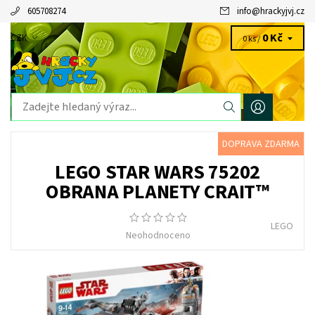
605708274
info
@
hrackyjvj.cz
0 Kč
CZK
0 ks /
DOPRAVA ZDARMA
LEGO STAR WARS 75202
OBRANA PLANETY CRAIT™
LEGO
Neohodnoceno