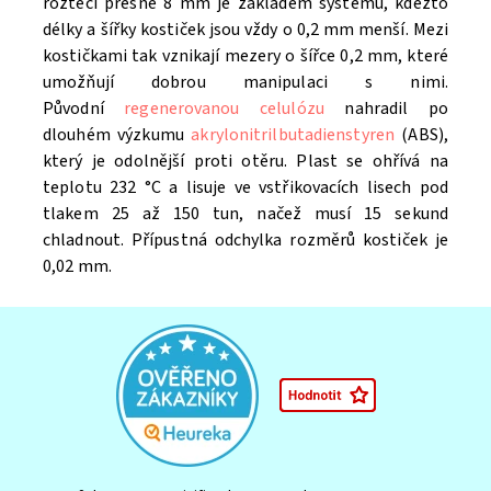
roztečí přesně 8 mm je základem systému, kdežto
délky a šířky kostiček jsou vždy o 0,2 mm menší. Mezi
kostičkami tak vznikají mezery o šířce 0,2 mm, které
umožňují dobrou manipulaci s nimi.
Původní
regenerovanou celulózu
nahradil po
dlouhém výzkumu
akrylonitrilbutadienstyren
(ABS),
který je odolnější proti otěru. Plast se ohřívá na
teplotu 232 °C a lisuje ve vstřikovacích lisech pod
tlakem 25 až 150 tun, načež musí 15 sekund
chladnout. Přípustná odchylka rozměrů kostiček je
0,02 mm.