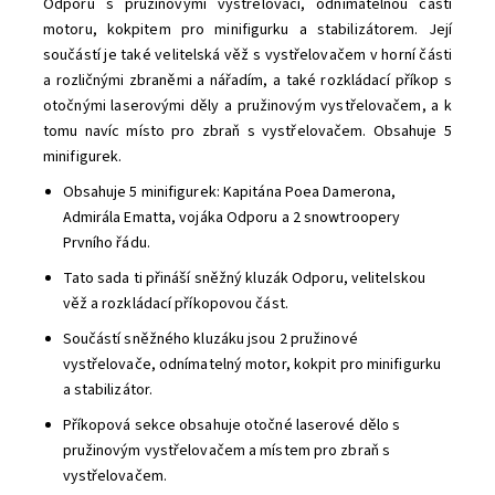
Odporu s pružinovými vystřelovači, odnímatelnou částí
motoru, kokpitem pro minifigurku a stabilizátorem. Její
součástí je také velitelská věž s vystřelovačem v horní části
a rozličnými zbraněmi a nářadím, a také rozkládací příkop s
otočnými laserovými děly a pružinovým vystřelovačem, a k
tomu navíc místo pro zbraň s vystřelovačem. Obsahuje 5
minifigurek.
Obsahuje 5 minifigurek: Kapitána Poea Damerona,
Admirála Ematta, vojáka Odporu a 2 snowtroopery
Prvního řádu.
Tato sada ti přináší sněžný kluzák Odporu, velitelskou
věž a rozkládací příkopovou část.
Součástí sněžného kluzáku jsou 2 pružinové
vystřelovače, odnímatelný motor, kokpit pro minifigurku
a stabilizátor.
Příkopová sekce obsahuje otočné laserové dělo s
pružinovým vystřelovačem a místem pro zbraň s
vystřelovačem.