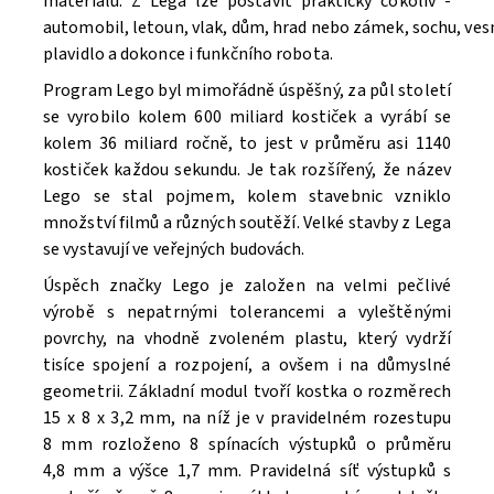
materiálu. Z Lega lze postavit prakticky cokoliv -
automobil, letoun, vlak, dům, hrad nebo zámek, sochu, ve
Souhlasím se
Zpracováním osobních údajů.
plavidlo a dokonce i funkčního robota.
Program Lego byl mimořádně úspěšný, za půl století
se vyrobilo kolem 600 miliard kostiček a vyrábí se
kolem 36 miliard ročně, to jest v průměru asi 1140
kostiček každou sekundu. Je tak rozšířený, že název
Lego se stal pojmem, kolem stavebnic vzniklo
množství filmů a různých soutěží. V
elké stavby z Lega
se vystavují ve veřejných budovách.
Úspěch značky Lego je založen na velmi pečlivé
výrobě s nepatrnými tolerancemi a vyleštěnými
povrchy, na vhodně zvoleném plastu, který vydrží
tisíce spojení a rozpojení, a ovšem i na důmyslné
geometrii. Základní modul tvoří kostka o rozměrech
15 x 8 x 3,2 mm, na níž je v pravidelném rozestupu
8 mm rozloženo 8 spínacích výstupků o průměru
4,8 mm a výšce 1,7 mm. Pravidelná síť výstupků s