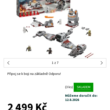
1
z 7
Připoj se k boji na základně Odporu!
(3 ks)
SKLADEM
Můžeme doručit do:
12.8.2026
2 499 Kč