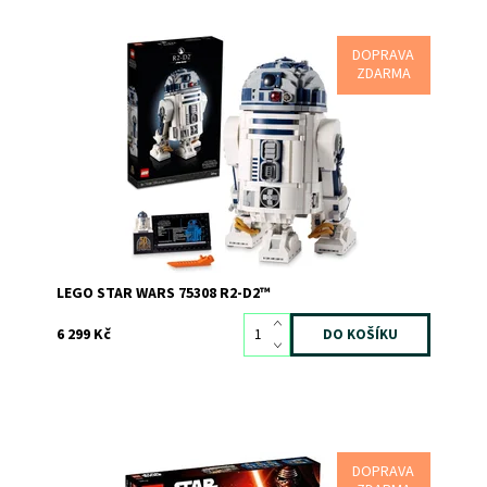
DOPRAVA
Sběratelský výstavní model R2-D2 z řady LEGO® Star
ZDARMA
Wars™
Dostupnost:
Skladem
1
Kód:
8923
Značka:
LEGO
LEGO STAR WARS 75308 R2-D2™
6 299 Kč
DOPRAVA