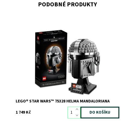
PODOBNÉ PRODUKTY
Postavte si repliku kultovní Mandalorianovy helmy z
kostek LEGO®
Dostupnost:
Skladem
>3
Kód:
10299
Značka:
LEGO
LEGO® STAR WARS™ 75328 HELMA MANDALORIANA
1 749 Kč