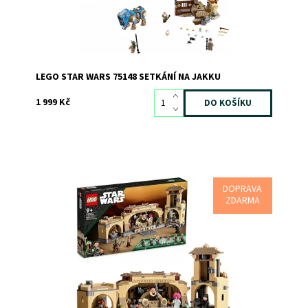
Kód:
2409
Značka:
LEGO
LEGO STAR WARS 75148 SETKÁNÍ NA JAKKU
1 999 Kč
DOPRAVA
Parádní replika trůnního sálu Boby Fetta z kostek LEGO®
ZDARMA
Dostupnost:
Skladem
2
Kód:
10293
Značka:
LEGO