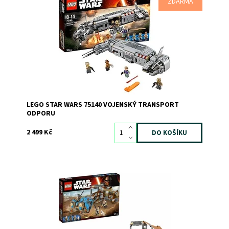
Dovez princeznu Leiu, admirála Ackbara a vojáky Odporu
ZDARMA
do bitvy v tomto výkonném vojenském transportu
Odporu!
Dostupnost:
Skladem
1
Kód:
2362
Značka:
LEGO
LEGO STAR WARS 75140 VOJENSKÝ TRANSPORT
ODPORU
2 499 Kč
Přidej se k Rey a jejímu společníkovi BB-8, zatímco
prodává nalezené součástky na tržišti Unkara Plutta. Ale
dej si pozor! Teedo se na své Luggabestii snaží unést
BB-8!
Dostupnost:
Skladem
>3