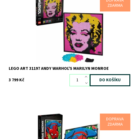
DOPRAVA
Odpočiňte si u jedinečného kreativního projektu se sadou LEGO®
ZDARMA
Art Andy Warhol's Marilyn Monroe, díky které získáte čtyři
umělecká díla v jedné...
Dostupnost:
Skladem
1 ks
Kód:
7319
Značka:
LEGO
LEGO ART 31197 ANDY WARHOL'S MARILYN MONROE
3 799 Kč
DOPRAVA
Pochlubte se svou vášní pro Spider-Mana s tímto nástěnným
ZDARMA
obrazem LEGO®
Dostupnost:
Skladem
1 ks