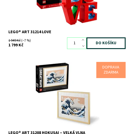
LEGO® ART 31214 LOVE
1 949 Kč
(–7 %)
1 799 Kč
DOPRAVA
Pochlubte se svou vášní pro umění tímto japonským obrazem
ZDARMA
vlny
Dostupnost:
Skladem
2 ks
Kód:
10548
Značka:
LEGO
LEGO® ART 31208 HOKUSAI – VELKÁ VLNA