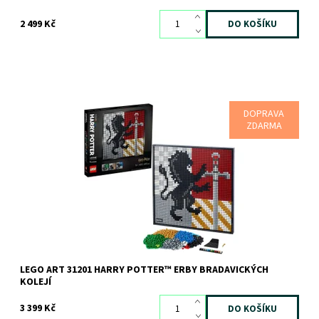
2 499 Kč
DOPRAVA
Dejte najevo svou věrnost působivou nástěnnou mozaikou
ZDARMA
Dostupnost:
Skladem
3 ks
Kód:
7799
Značka:
LEGO
LEGO ART 31201 HARRY POTTER™ ERBY BRADAVICKÝCH
KOLEJÍ
3 399 Kč