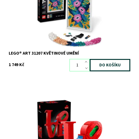
Dostupnost:
Skladem
3 ks
Kód:
11223
Značka:
LEGO
LEGO® ART 31207 KVĚTINOVÉ UMĚNÍ
1 749 Kč
Postavte si vlastní verzi slavného nápisu LOVE z kostek s touto
stavebnicí LEGO® ART pro dospělé
Dostupnost:
Skladem
2 ks
Kód:
12144
Značka:
LEGO