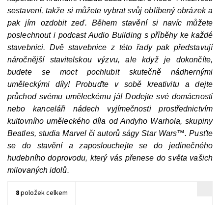
sestavení, takže si můžete vybrat svůj oblíbený obrázek a
pak jím ozdobit zeď. Během stavění si navíc můžete
poslechnout i podcast Audio Building s příběhy ke každé
stavebnici. Dvě stavebnice z této řady pak představují
náročnější stavitelskou výzvu, ale když je dokončíte,
budete se moct pochlubit skutečně nádhernými
uměleckými díly! Probuďte v sobě kreativitu a dejte
průchod svému uměleckému já! Dodejte své domácnosti
nebo kanceláři nádech vyjímečnosti prostřednictvím
kultovního uměleckého díla od Andyho Warhola, skupiny
Beatles, studia Marvel či autorů ságy Star Wars™. Pusťte
se do stavění a zaposlouchejte se do jedinečného
hudebního doprovodu, který vás přenese do světa vašich
milovaných idolů.
8
položek celkem