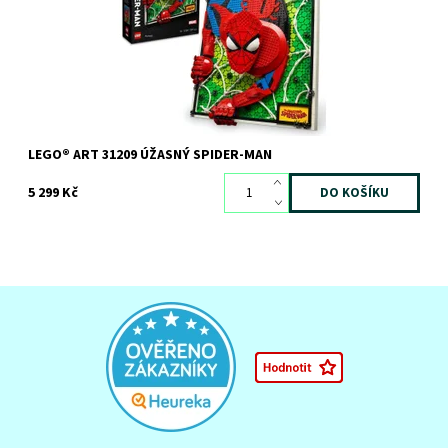
Kód:
11690
Značka:
LEGO
LEGO® ART 31209 ÚŽASNÝ SPIDER-MAN
5 299 Kč