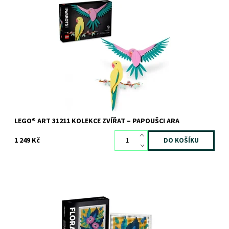
Umělecký dárek z kostek LEGO® pro milovníky ptáků
Dostupnost:
Skladem
3 ks
Kód:
11292
Značka:
LEGO
LEGO® ART 31211 KOLEKCE ZVÍŘAT – PAPOUŠCI ARA
1 249 Kč
Vyjádřete lásku ke květinovému umění a barvám prostřednictvím
výrazné mozaiky