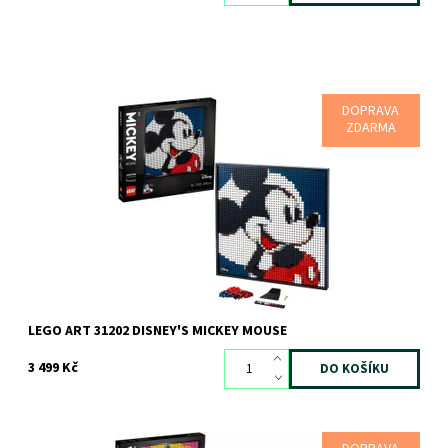
DOPRAVA
Vyzdob si domácnost Myšákem Mickey a Myškou Minnie studia
ZDARMA
Disney
Dostupnost:
Skladem
1 ks
Kód:
8012
Značka:
LEGO
LEGO ART 31202 DISNEY'S MICKEY MOUSE
3 499 Kč