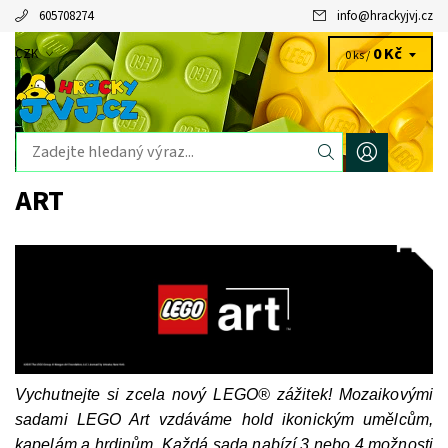
605708274
info
@
hrackyjvj.cz
0 Kč
CZK
0 ks /
ART
Vychutnejte si zcela nový LEGO® zážitek! Mozaikovými
sadami LEGO Art vzdáváme hold ikonickým umělcům,
kapelám a hrdinům. Každá sada nabízí 3 nebo 4 možnosti