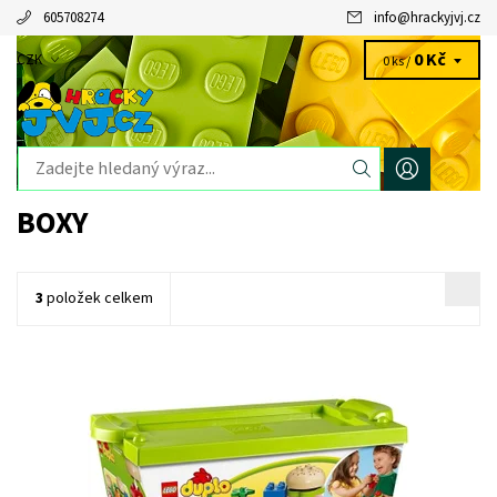
605708274
info
@
hrackyjvj.cz
0 Kč
CZK
0 ks /
BOXY
3
položek celkem
Doplňte svému dítěti jeho sbírku LEGO® DUPLO® touto skvělou
sadou zářivě barevných klasických kostek DUPLO.
Dostupnost:
Skladem
2 ks
Kód:
1453
Značka:
LEGO