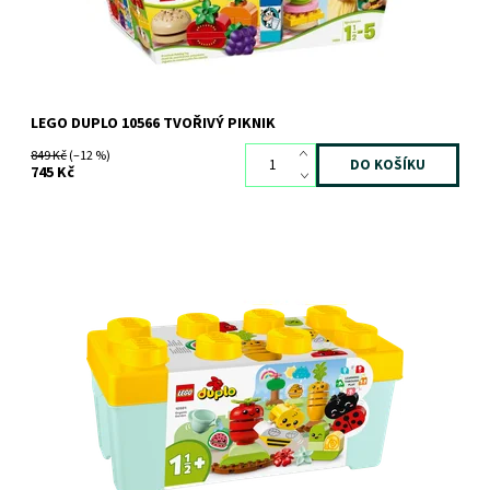
LEGO DUPLO 10566 TVOŘIVÝ PIKNIK
849 Kč
(–12 %)
745 Kč
Kreativní legrace pro malé průzkumníky přírody
Dostupnost:
Skladem
2 ks
Kód:
10925
Značka:
LEGO