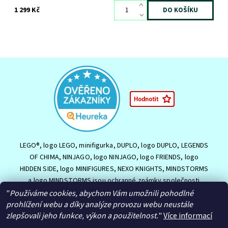
1 299 Kč
LEGO®, logo LEGO, minifigurka, DUPLO, logo DUPLO, LEGENDS
OF CHIMA, NINJAGO, logo NINJAGO, logo FRIENDS, logo
HIDDEN SIDE, logo MINIFIGURES, NEXO KNIGHTS, MINDSTORMS
a logo MINDSTORMS jsou ochranné známky společnosti
LEGO Group nebo jsou chráněny autorským právem LEGO
"
Používáme cookies, abychom Vám umožnili pohodlné
prohlížení webu a díky analýze provozu webu neustále
Group. ©2026 The LEGO Group.
zlepšovali jeho funkce, výkon a použitelnost.
"
Více informací