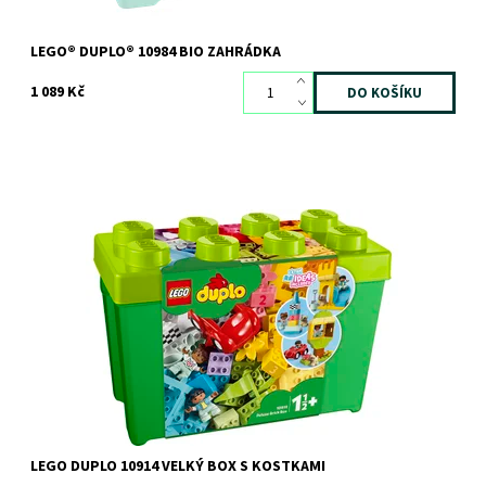
LEGO® DUPLO® 10984 BIO ZAHRÁDKA
1 089 Kč
Darujte dětem jejich první velkou stavebnici LEGO® DUPLO®!
Dostupnost:
Skladem
3 ks
Kód:
6341
Značka:
LEGO
LEGO DUPLO 10914 VELKÝ BOX S KOSTKAMI