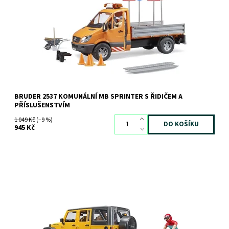
Dostupnost:
Skladem
2 ks
Kód:
2834
Značka:
BRUDER
BRUDER 2537 KOMUNÁLNÍ MB SPRINTER S ŘIDIČEM A
PŘÍSLUŠENSTVÍM
1 049 Kč
(–9 %)
945 Kč
Jeep Wrangler s cyklistou a horským kolem
Dostupnost:
Skladem
2 ks
Kód:
7526
Značka:
BRUDER