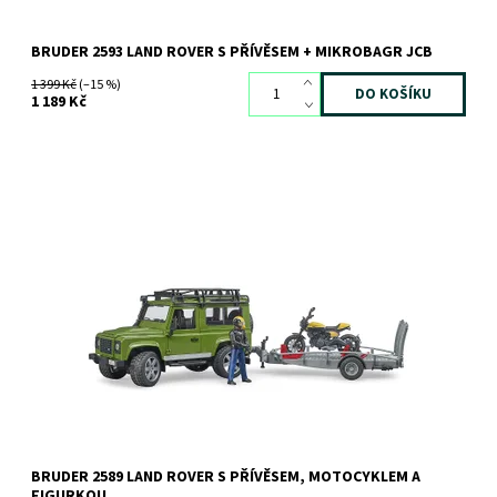
BRUDER 2593 LAND ROVER S PŘÍVĚSEM + MIKROBAGR JCB
1 399 Kč
(–15 %)
1 189 Kč
Dostupnost:
Skladem
2 ks
Kód:
6806
Značka:
BRUDER
BRUDER 2589 LAND ROVER S PŘÍVĚSEM, MOTOCYKLEM A
FIGURKOU