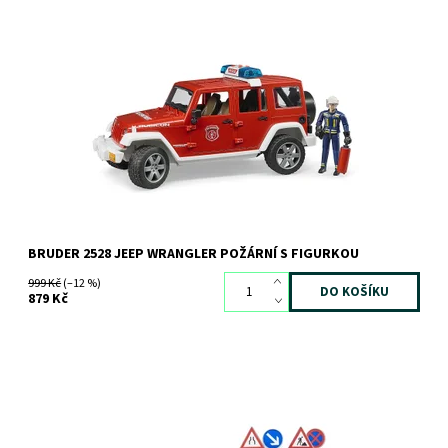
Jeep Wrangler požární s figurkou
Dostupnost:
Skladem
2 ks
Kód:
2578
Značka:
BRUDER
BRUDER 2528 JEEP WRANGLER POŽÁRNÍ S FIGURKOU
999 Kč
(–12 %)
879 Kč
Bruder MERCEDES BENZ Sprinter s komunálním pracovníkem