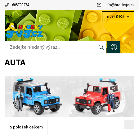
605708274
info
@
hrackyjvj.cz
0 Kč
CZK
0 ks /
AUTA
5
položek celkem