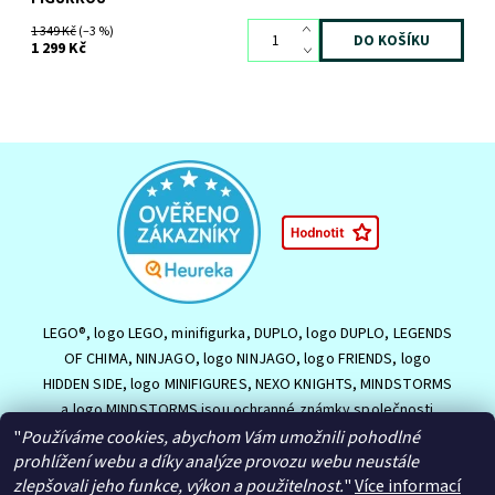
1 349 Kč
(–3 %)
1 299 Kč
LEGO®, logo LEGO, minifigurka, DUPLO, logo DUPLO, LEGENDS
OF CHIMA, NINJAGO, logo NINJAGO, logo FRIENDS, logo
HIDDEN SIDE, logo MINIFIGURES, NEXO KNIGHTS, MINDSTORMS
a logo MINDSTORMS jsou ochranné známky společnosti
LEGO Group nebo jsou chráněny autorským právem LEGO
"
Používáme cookies, abychom Vám umožnili pohodlné
prohlížení webu a díky analýze provozu webu neustále
Group. ©2026 The LEGO Group.
zlepšovali jeho funkce, výkon a použitelnost.
"
Více informací