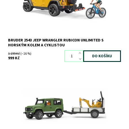
BRUDER 2543 JEEP WRANGLER RUBICON UNLIMITED S
HORSKÝM KOLEM A CYKLISTOU
1 199 Kč
(–16 %)
999 Kč
Set LAND ROVER s přepravníkem a mikrobagrem JCB
Dostupnost:
Skladem
>3 ks
Kód:
825
Značka:
BRUDER