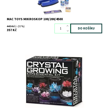
MAC TOYS MIKROSKOP 100/200/450X
449 Kč
(–20 %)
357 Kč
Vypěstuj si krásné krystaly formou zábavného pokusu!
Dostupnost:
Skladem
3 ks
Kód:
5550
Značka:
MAC TOYS