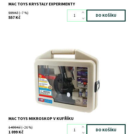
MAC TOYS KRYSTALY EXPERIMENTY
599 Kč
(–7 %)
557 Kč
Dostupnost:
Skladem
>3 ks
Kód:
7343
Značka:
MAC TOYS
MAC TOYS MIKROSKOP V KUFŘÍKU
1 499 Kč
(–26 %)
1 099 Kč