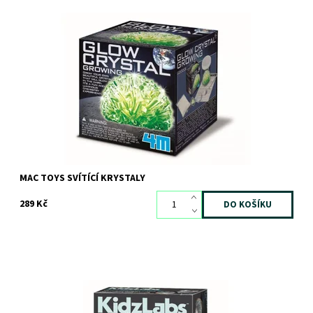
Pěstujte své vlastní krásné krystaly, které ve tmě září!
Dostupnost:
Skladem
>3 ks
Kód:
5559
Značka:
MAC TOYS
MAC TOYS SVÍTÍCÍ KRYSTALY
289 Kč
Dostupnost:
Skladem
>3 ks