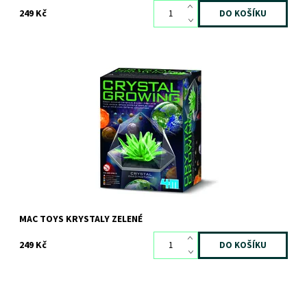
249 Kč
Dostupnost:
Skladem
>3 ks
Kód:
11853
Značka:
4M
MAC TOYS KRYSTALY ZELENÉ
249 Kč