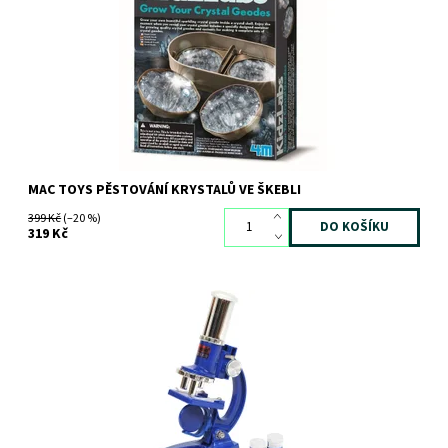
Kód:
10083
Značka:
MAC TOYS
MAC TOYS PĚSTOVÁNÍ KRYSTALŮ VE ŠKEBLI
399 Kč
(–20 %)
319 Kč
Úžasný mikroskop se spoustou příslušenství pro každého
malého badatele.
Dostupnost:
Skladem
1 ks
Kód:
2178
Značka:
MAC TOYS