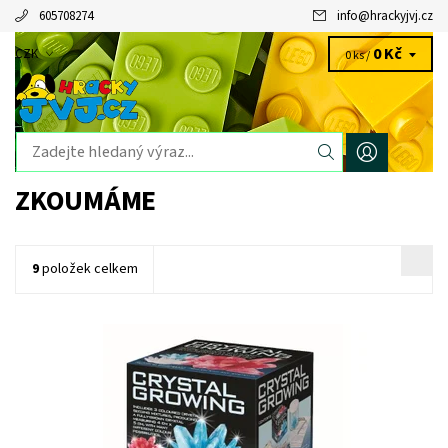
605708274
info
@
hrackyjvj.cz
0 Kč
CZK
0 ks /
ZKOUMÁME
9
položek celkem
Dostupnost:
Skladem
>3 ks
Kód:
10092
Značka:
MAC TOYS