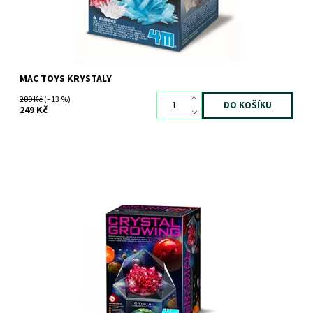
MAC TOYS KRYSTALY
289 Kč
(–13 %)
249 Kč
Dostupnost:
Skladem
>3 ks
Kód:
11847
Značka:
4M