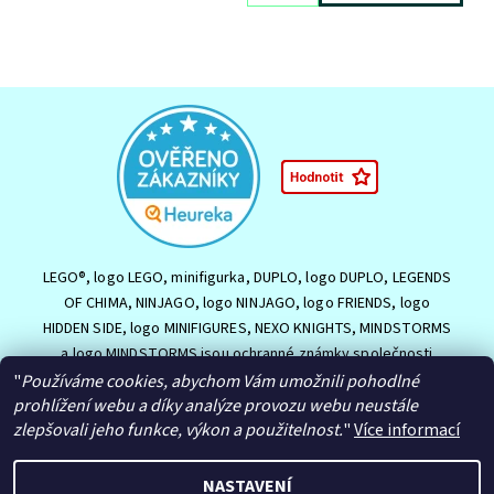
LEGO®, logo LEGO, minifigurka, DUPLO, logo DUPLO, LEGENDS
OF CHIMA, NINJAGO, logo NINJAGO, logo FRIENDS, logo
HIDDEN SIDE, logo MINIFIGURES, NEXO KNIGHTS, MINDSTORMS
a logo MINDSTORMS jsou ochranné známky společnosti
LEGO Group nebo jsou chráněny autorským právem LEGO
"
Používáme cookies, abychom Vám umožnili pohodlné
prohlížení webu a díky analýze provozu webu neustále
Group. ©2026 The LEGO Group.
zlepšovali jeho funkce, výkon a použitelnost.
"
Více informací
NASTAVENÍ