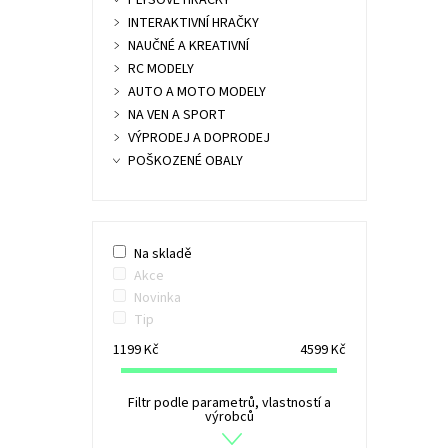
PLYŠOVÉ HRAČKY
INTERAKTIVNÍ HRAČKY
NAUČNÉ A KREATIVNÍ
RC MODELY
AUTO A MOTO MODELY
NA VEN A SPORT
VÝPRODEJ A DOPRODEJ
POŠKOZENÉ OBALY
Na skladě
Akce
Novinka
Tip
1199
Kč
4599
Kč
Filtr podle parametrů, vlastností a
výrobců