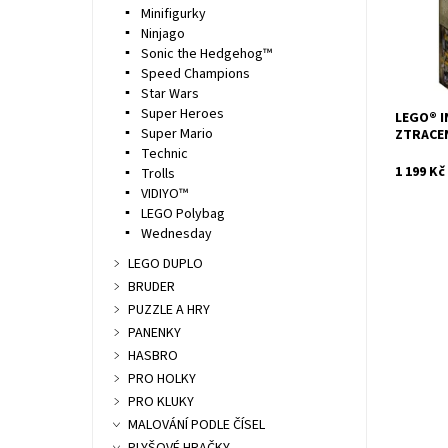
Kód:
Minifigurky
Značka:
Ninjago
Sonic the Hedgehog™
Speed Champions
Star Wars
Super Heroes
LEGO® I
Super Mario
ZTRACE
Technic
1 199 Kč
Trolls
VIDIYO™
LEGO Polybag
Wednesday
LEGO DUPLO
BRUDER
PUZZLE A HRY
PANENKY
HASBRO
PRO HOLKY
PRO KLUKY
MALOVÁNÍ PODLE ČÍSEL