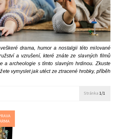
eškeré drama, humor a nostalgii této milované
žství a vzrušení, které znáte ze slavných filmů
ce a archeologie s tímto slavným hrdinou. Zkuste
ete vymyslet jak utéct ze ztracené hrobky, příběh
Stránka
1/1
PRAVA
ARMA