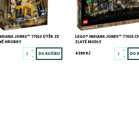
11687
Kód:
11681
LEGO
Značka:
LEGO
NDIANA JONES™ 77013 ÚTĚK ZE
LEGO® INDIANA JONES™ 77015 
NÉ HROBKY
ZLATÉ MODLY
4 599 Kč