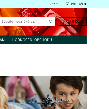
CZK
PŘIHLÁŠENÍ
0 ks /
0 Kč
RAM
HODNOCENÍ OBCHODU