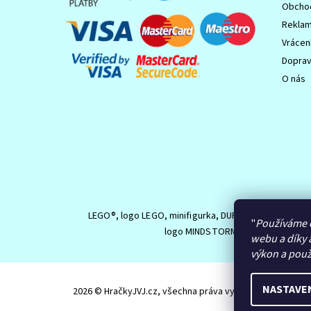
Obchod
Reklam
Vrácen
Dopra
O nás
LEGO®, logo LEGO, minifigurka, DUPLO, logo DUPLO,
"
Používáme 
logo MINDSTORMS jsou ochranné z
webu a díky 
výkon a použ
NASTAVE
2026 © HračkyJVJ.cz, všechna práva vyhrazena
Upravit n