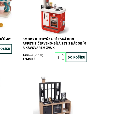
Značka:
SMOBY
IČŮ 4V1
SMOBY KUCHYŇKA DĚTSKÁ BON
APPETIT ČERVENO-BÍLÁ SET S NÁDOBÍM
A KÁVOVAREM ZVUK
1 499 Kč
(–10 %)
1 349 Kč
Dostupnost:
Skladem
2 ks
Kód:
11148
Značka:
SMOBY