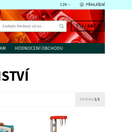
CZK
PŘIHLÁŠENÍ
0 ks /
0 Kč
RAM
HODNOCENÍ OBCHODU
STVÍ
Stránka
1/1
Dostupnost:
Skladem
2 ks
Kód:
7148