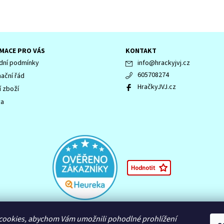
MACE PRO VÁS
KONTAKT
ní podmínky
info
@
hrackyjvj.cz
605708274
ační řád
HračkyJVJ.cz
í zboží
va
 LEGENDS OF CHIMA, NINJAGO, logo NINJAGO, logo FRIENDS, logo HIDDEN 
cookies, abychom Vám umožnili pohodlné prohlížení