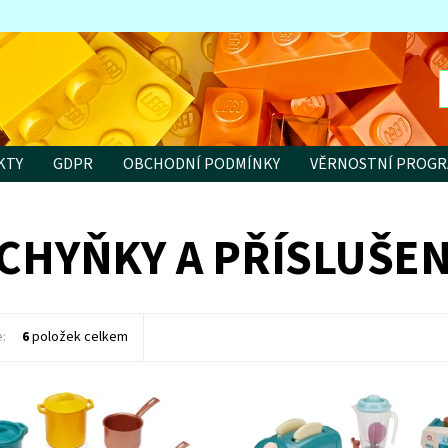
KTY
GDPR
OBCHODNÍ PODMÍNKY
VĚRNOSTNÍ PROG
CHYŇKY A PŘÍSLUŠEN
e:
6
položek celkem
ost:
Skladem
3 ks
Dostupnost:
Skladem
>3 ks
11166
Kód:
11032