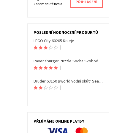
Zapomenuté heslo
POSLEDNÍ HODNOCENÍ PRODUKTŮ
LEGO City 60205 Koleje
|
Ravensburger Puzzle Socha Svobody Noční edice 108 dílků
|
Bruder 63150 Bworld Vodní skútr Seamaxx s figurkou
|
PŘIJÍMÁME ONLINE PLATBY