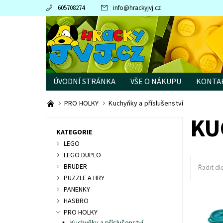
605708274
info
@
hrackyjvj.cz
ÚVODNÍ STRÁNKA
VŠE O NÁKUPU
KONTA
PRODÁVANÉ ZNAČKY
PRO HOLKY
Kuchyňky a příslušenství
KU
KATEGORIE
LEGO
LEGO DUPLO
BRUDER
Řadit dl
PUZZLE A HRY
PANENKY
HASBRO
Dostupn
PRO HOLKY
Kód: