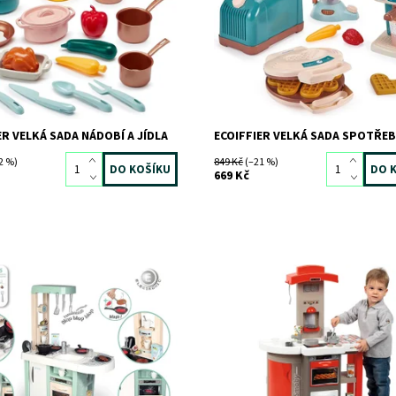
ECOIFFIER
Značka:
ECOIFFIER
ER VELKÁ SADA NÁDOBÍ A JÍDLA
ECOIFFIER VELKÁ SADA SPOTŘEB
2 %)
849 Kč
(–21 %)
669 Kč
ost:
Skladem
2 ks
Dostupnost:
Skladem
1 ks
9142
Kód:
7151
SMOBY
Značka:
SMOBY