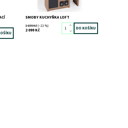
ACÍ
SMOBY KUCHYŇKA LOFT
2 699 Kč
(–22 %)
2 099 Kč