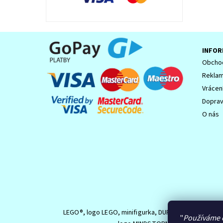
INFOR
Obchod
Reklam
Vrácen
Dopra
O nás
LEGO®, logo LEGO, minifigurka, DUPLO, logo DUPLO,
"
Používáme 