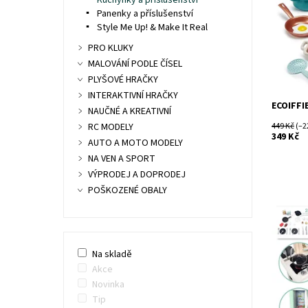
Kuchyňky a příslušenství
Značka:
Panenky a příslušenství
Style Me Up! & Make It Real
PRO KLUKY
MALOVÁNÍ PODLE ČÍSEL
PLYŠOVÉ HRAČKY
INTERAKTIVNÍ HRAČKY
ECOIFFI
NAUČNÉ A KREATIVNÍ
449 Kč
(–2
RC MODELY
349 Kč
AUTO A MOTO MODELY
NA VEN A SPORT
VÝPRODEJ A DOPRODEJ
POŠKOZENÉ OBALY
Dostupn
Kód:
Značka:
Na skladě
Akce
Novinka
Tip