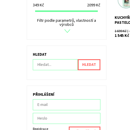
349
Kč
2099
Kč
KUCHYŇ
Filtr podle parametrů, vlastností a
PASTEL
výrobců
1 699 Kč
(–
1 545 Kč
HLEDAT
PŘIHLÁŠENÍ
Registrace