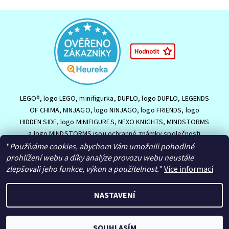
LEGO®, logo LEGO, minifigurka, DUPLO, logo DUPLO, LEGENDS
OF CHIMA, NINJAGO, logo NINJAGO, logo FRIENDS, logo
HIDDEN SIDE, logo MINIFIGURES, NEXO KNIGHTS, MINDSTORMS
a logo MINDSTORMS jsou ochranné známky společnosti
LEGO Group nebo jsou chráněny autorským právem LEGO
"
Používáme cookies, abychom Vám umožnili pohodlné
Group. ©2026 The LEGO Group.
prohlížení webu a díky analýze provozu webu neustále
zlepšovali jeho funkce, výkon a použitelnost.
"
Více informací
NASTAVENÍ
2026 © HračkyJVJ.cz, všechna práva vyhrazena
Upravit nastavení
cookies
Vytvořil Shoptet
SOUHLASÍM