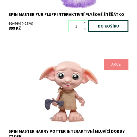
SPIN MASTER FUR FLUFF INTERAKTIVNÍ PLYŠOVÉ ŠTĚŇÁTKO
1 249 Kč
(–28 %)
899 Kč
AKCE
Dostupnost:
Skladem
2 ks
Kód:
11157
Značka:
SPIN MASTER
SPIN MASTER HARRY POTTER INTERAKTIVNÍ MLUVÍCÍ DOBBY
CZ&SK