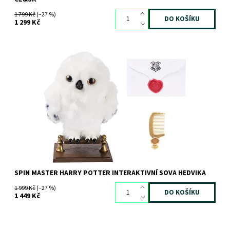
1 799 Kč
(–27 %)
1 299 Kč
Bílá interaktivní sova Hedvika s heboučkým peřím, vyrobená
podle námětu příběhů o Harry Potterovi
Dostupnost:
Skladem
1 ks
Kód:
10038
SPIN MASTER HARRY POTTER INTERAKTIVNÍ SOVA HEDVIKA
1 999 Kč
(–27 %)
1 449 Kč