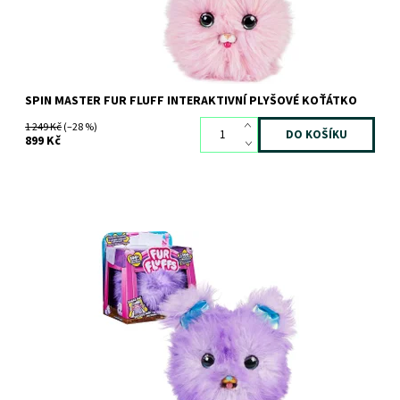
SPIN MASTER FUR FLUFF INTERAKTIVNÍ PLYŠOVÉ KOŤÁTKO
1 249 Kč
(–28 %)
899 Kč
Dostupnost:
Skladem
>3 ks
Kód:
10320
Značka:
SPIN MASTER