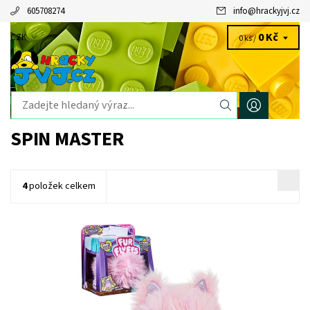
605708274
info
@
hrackyjvj.cz
0 Kč
CZK
0 ks /
SPIN MASTER
4
položek celkem
Dostupnost:
Skladem
3 ks
Kód:
10323
Značka:
SPIN MASTER