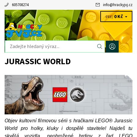
605708274
info
@
hrackyjvj.cz
0 Kč
CZK
0 ks /
JURASSIC WORLD
Objev kultovní filmovou sérii s hračkami LEGO® Jurassic
World pro holky, kluky i dospělé stavitele! Najdeš tu
skvělá vozidla, neohrožené hrdiny z řad LEGO