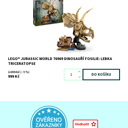
Postavte si vlastní lebku triceratopse!
Dostupnost:
Skladem
>3 ks
Kód:
12273
Značka:
LEGO
LEGO® JURASSIC WORLD 76969 DINOSAUŘÍ FOSILIE: LEBKA
TRICERATOPSE
1 099 Kč
(–9 %)
999 Kč