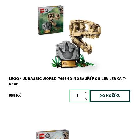
Vystavte si část dinosauří kostry v podobě lebky T-rexe
Dostupnost:
Skladem
>3 ks
Kód:
11277
Značka:
LEGO
LEGO® JURASSIC WORLD 76964 DINOSAUŘÍ FOSILIE: LEBKA T-
REXE
959 Kč