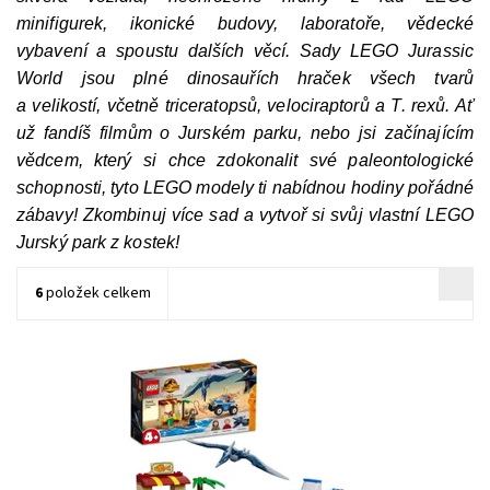
minifigurek, ikonické budovy, laboratoře, vědecké
vybavení a spoustu dalších věcí. Sady LEGO Jurassic
World jsou plné dinosauřích hraček všech tvarů
a velikostí, včetně triceratopsů, velociraptorů a T. rexů. Ať
už fandíš filmům o Jurském parku, nebo jsi začínajícím
vědcem, který si chce zdokonalit své paleontologické
schopnosti, tyto LEGO modely ti nabídnou hodiny pořádné
zábavy! Zkombinuj více sad a vytvoř si svůj vlastní LEGO
Jurský park z kostek!
6
položek celkem
Úžasná začátečnická stavebnice od LEGO® Jurassic World
Dostupnost:
Skladem
3 ks
Kód:
10761
Značka:
LEGO