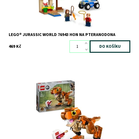
LEGO® JURASSIC WORLD 76943 HON NA PTERANODONA
469 Kč
Postarejte se o nejroztomilejšího T. rexe vůbec: Malou Žravku!
Dostupnost:
Skladem
3 ks
Kód:
12270
Značka:
LEGO