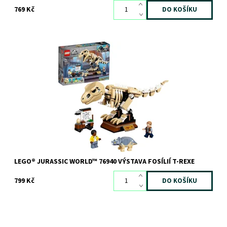
769 Kč
Zábavná sada se skládací kostrou T-rexe
Dostupnost:
Skladem
3 ks
Kód:
9672
Značka:
LEGO
LEGO® JURASSIC WORLD™ 76940 VÝSTAVA FOSÍLIÍ T-REXE
799 Kč