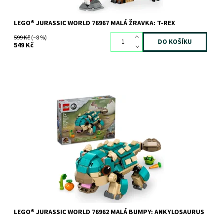
LEGO® JURASSIC WORLD 76967 MALÁ ŽRAVKA: T-REX
599 Kč
(–8 %)
549 Kč
Postarejte se Malou Bumpy – nejroztomilejšího dinosaura na
světě! Postavte si vlastního ankylosaura ze seriálu Jurský svět:
Křídový kemp....
Dostupnost:
Skladem
1 ks
Kód:
12447
Značka:
LEGO
LEGO® JURASSIC WORLD 76962 MALÁ BUMPY: ANKYLOSAURUS