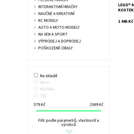
PLYŠOVÉ HRAČKY
LEGO® M
INTERAKTIVNÍ HRAČKY
KOSTEK
NAUČNÉ A KREATIVNÍ
RC MODELY
1 445 Kč
AUTO A MOTO MODELY
NA VEN A SPORT
VÝPRODEJ A DOPRODEJ
POŠKOZENÉ OBALY
Na skladě
Akce
Novinka
Tip
579
Kč
2369
Kč
Filtr podle parametrů, vlastností a
výrobců