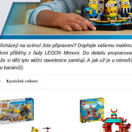
řicházejí na scénu! Jste připraveni? Dopřejte vašemu malému
cícmi příběhy z řady LEGO® Mimoni. Do detailu propracov
 že si děti tyto akční stavebnice zamilují. A jak už je u mim
tu banánů!).
e:
5
položek celkem
fanouškům filmu Já, padouch 4 z
Díky třem LEGO® figurkám mimoň
dia Illumination stavebnici se
kung-fu zábava začít ihned
i postavami, skvělými doplňky a
Dostupnost:
Skladem
>3 ks
ým autem.
Kód:
8527
ost:
Skladem
>3 ks
Značka:
LEGO