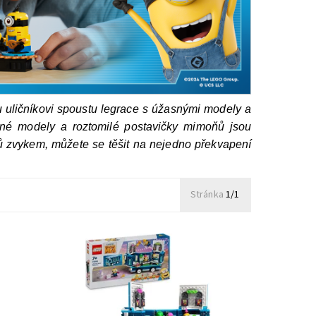
 uličníkovi spoustu legrace s úžasnými modely a
ané modely a roztomilé postavičky mimoňů jsou
oňů zvykem, můžete se těšit na nejedno překvapení
Stránka
1/1
ů může
Otevřete autobus a vychutnejte si zábavu
s mimoni!
Dostupnost:
Skladem
2 ks
Kód:
11811
Značka:
LEGO