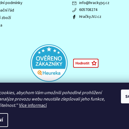
ní podmínky
info
@
hrackyjvj.cz
605708274
ační řád
HračkyJVJ.cz
í zboží
va
 LEGENDS OF CHIMA, NINJAGO, logo NINJAGO, logo FRIENDS, logo HIDDEN 
cookies, abychom Vám umožnili pohodlné prohlížení
S
námky společnosti LEGO Group nebo jsou chráněny autorským právem L
analýze provozu webu neustále zlepšovali jeho funkce,
itelnost.
"
Více informací
NÍ
astavení cookies