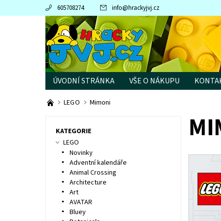
605708274
info
@
hrackyjvj.cz
ÚVODNÍ STRÁNKA
VŠE O NÁKUPU
KONTA
PRODÁVANÉ ZNAČKY
LEGO
Mimoni
MI
KATEGORIE
LEGO
Novinky
Adventní kalendáře
Animal Crossing
Architecture
Art
AVATAR
Bluey