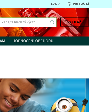
CZK
PŘIHLÁŠENÍ
0 ks /
0 Kč
RAM
HODNOCENÍ OBCHODU