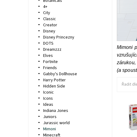
Botanicals
4+
City
Classic
Creator
Disney
Disney Princezny
DOTS
Mimoni p
Dreamzzz
vzrušují
Elves
Fortnite
zárukou,
Friends
(a spous
Gabby's Dollhouse
Harry Potter
Řadit dl
Hidden Side
Iconic
Icons
Ideas
Indiana Jones
Darujte 
Juniors
dílny stu
zábavným
Jurassic world
banánov
Mimoni
Minecraft
Dostupn