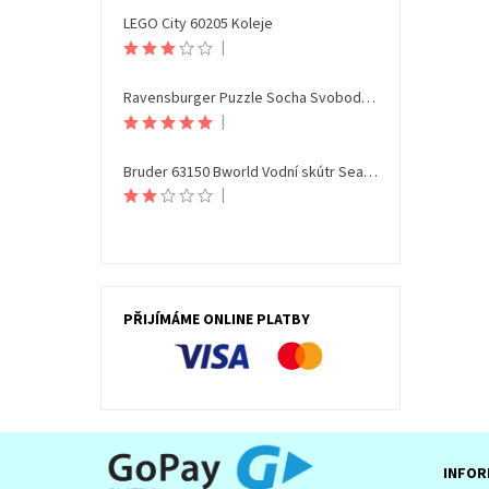
LEGO City 60205 Koleje
|
Ravensburger Puzzle Socha Svobody Noční edice 108 dílků
|
Bruder 63150 Bworld Vodní skútr Seamaxx s figurkou
|
PŘIJÍMÁME ONLINE PLATBY
INFOR