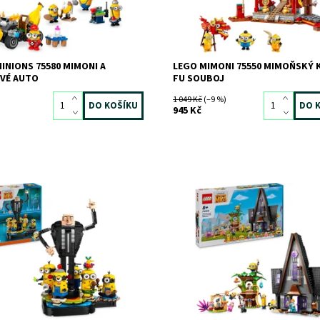
11808
LEGO
INIONS 75580 MIMONI A
LEGO MIMONI 75550 MIMOŇSKÝ 
VÉ AUTO
FU SOUBOJ
1 049 Kč
(–9 %)
945 Kč
á hračka s mimoni a sestavitelnou
Malý model domu, domek na stro
 Grua
filmové postavičky
ost:
Skladem
1 ks
Dostupnost:
Skladem
1 ks
11814
Kód:
11817
LEGO
Značka:
LEGO