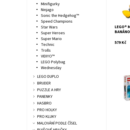
Kód:
Minifigurky
Značka:
Ninjago
Sonic the Hedgehog™
Speed Champions
LEGO® M
Star Wars
BANÁNO
Super Heroes
Super Mario
579 Kč
Technic
Trolls
VIDIYO™
LEGO Polybag
Wednesday
LEGO DUPLO
BRUDER
Pohybliv
figurkou
PUZZLE A HRY
Dostupn
PANENKY
Kód:
HASBRO
Značka:
PRO HOLKY
PRO KLUKY
MALOVÁNÍ PODLE ČÍSEL