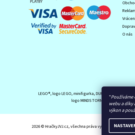
Obchod
Reklam
Vrácen
Dopra
O nás
LEGO®, logo LEGO, minifigurka, DUPLO, logo DUPLO,
"
Používáme 
logo MINDSTORMS jsou ochranné z
webu a díky 
výkon a použ
NASTAVE
2026 © HračkyJVJ.cz, všechna práva vyhrazena
Upravit n