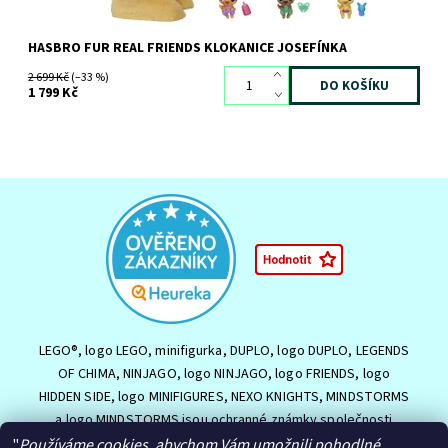
HASBRO FUR REAL FRIENDS KLOKANICE JOSEFÍNKA
2 699 Kč
(–33 %)
1 799 Kč
LEGO®, logo LEGO, minifigurka, DUPLO, logo DUPLO, LEGENDS
OF CHIMA, NINJAGO, logo NINJAGO, logo FRIENDS, logo
HIDDEN SIDE, logo MINIFIGURES, NEXO KNIGHTS, MINDSTORMS
a logo MINDSTORMS jsou ochranné známky společnosti
LEGO Group nebo jsou chráněny autorským právem LEGO
"
Používáme cookies, abychom Vám umožnili pohodlné