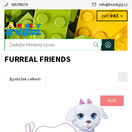
605708274
info
@
hrackyjvj.cz
0 Kč
CZK
0 ks /
FURREAL FRIENDS
2
položek celkem
AKCE
Dostupnost:
Skladem
>3 ks
Kód:
9277
Značka:
HASBRO