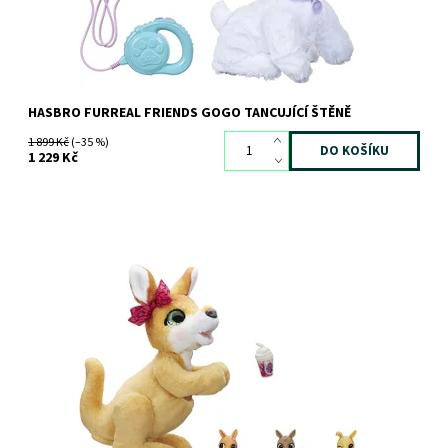
HASBRO FURREAL FRIENDS GOGO TANCUJÍCÍ ŠTĚNĚ
1 899 Kč
(–35 %)
1 229 Kč
S roztomilou klokanicí Josefínkou zažijete spoustu zábavy!
Dostupnost:
Skladem
1 ks
Kód:
7403
Značka:
HASBRO