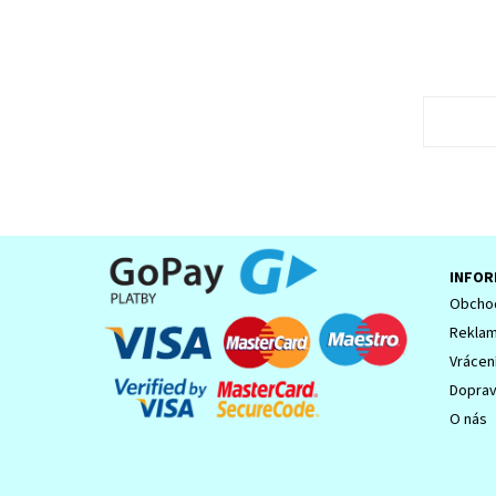
INFOR
Obchod
Reklam
Vrácen
Dopra
O nás