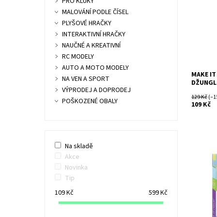
PRO KLUKY
Dostupn
MALOVÁNÍ PODLE ČÍSEL
Kód:
PLYŠOVÉ HRAČKY
Značka:
INTERAKTIVNÍ HRAČKY
NAUČNÉ A KREATIVNÍ
RC MODELY
AUTO A MOTO MODELY
MAKE IT
NA VEN A SPORT
DŽUNGL
VÝPRODEJ A DOPRODEJ
129 Kč
(–1
POŠKOZENÉ OBALY
109 Kč
Na skladě
Akce
Novinka
Vyrob si
vzpomínk
Tip
pořád u 
109
Kč
599
Kč
Dostupn
Kód:
Značka: