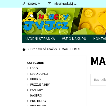
605708274
info
@
hrackyjvj.cz
ÚVODNÍ STRÁNKA
VŠE O NÁKUPU
KONTA
PRODÁVANÉ ZNAČKY
Prodávané značky
MAKE IT REAL
MA
KATEGORIE
LEGO
LEGO DUPLO
BRUDER
Řadit dl
PUZZLE A HRY
PANENKY
HASBRO
Vytvoř s
PRO HOLKY
džungle