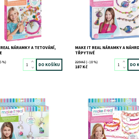
ost:
Skladem
1 ks
Dostupnost:
Skladem
1 ks
7124
Kód:
3807
MAKE IT REAL
Značka:
MAKE IT REAL
 REAL NÁRAMKY A TETOVÁNÍ,
MAKE IT REAL NÁRAMKY A NÁHR
E
TŘPYTIVÉ
5 %)
229 Kč
(–18 %)
187 Kč
 náhrdelník a uchovej v něm své
Dostupnost:
Skladem
>3 ks
y třeba z letní dovolené a měj je
Kód:
10326
sebe!
Značka:
MAKE IT REAL
ost:
Skladem
>3 ks
5571
MAKE IT REAL