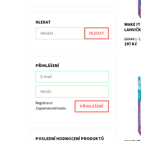
HLEDAT
MAKE IT
LAHVIČ
229 Kč
(–1
197 Kč
PŘIHLÁŠENÍ
Dostupn
Kód:
Značka:
Registrace
Zapomenuté heslo
POSLEDNÍ HODNOCENÍ PRODUKTŮ