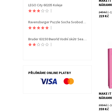
MAKE IT
NÁRAM
LEGO City 60205 Koleje
|
249 Kč
(–1
219 Kč
Ravensburger Puzzle Socha Svobody Noční edice 108 dílků
|
Bruder 63150 Bworld Vodní skútr Seamaxx s figurkou
|
Dostupn
Kód:
Značka:
PŘIJÍMÁME ONLINE PLATBY
MAKE IT
NÁRAMK
399 Kč
(–1
359 Kč