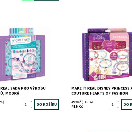
ost:
Skladem
>3 ks
Dostupnost:
Skladem
>3 ks
9169
Kód:
10077
MAKE IT REAL
Značka:
MAKE IT REAL
 REAL SADA PRO VÝROBU
MAKE IT REAL DISNEY PRINCESS 
Ů, MODRÁ
COUTURE HEARTS OF FASHION
 %)
499 Kč
(–16 %)
419 Kč