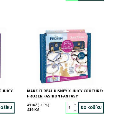
Dostupnost:
Skladem
>3 ks
Kód:
10080
Značka:
MAKE IT REAL
X JUICY
MAKE IT REAL DISNEY X JUICY COUTURE:
FROZEN FASHION FANTASY
499 Kč
(–16 %)
419 Kč