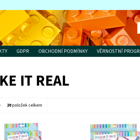
KTY
GDPR
OBCHODNÍ PODMÍNKY
VĚRNOSTNÍ PROG
KE IT REAL
e:
20
položek celkem
i tetování a náramky s motivem
Vyrob si originální třpytivé náramk
náhrdelníky!