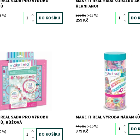
 REAL SADA PRO VÝROBU
MAKE IT REAL SADA KORÁLKŮ AB
KŮ
ŘEKNI ANO!
2 %)
299 Kč
(–13 %)
259 Kč
ost:
Skladem
3 ks
Dostupnost:
Skladem
>3 ks
9172
Kód:
10074
MAKE IT REAL
Značka:
MAKE IT REAL
 REAL SADA PRO VÝROBU
MAKE IT REAL VÝROBA NÁRAMK
Ů, RŮŽOVÁ
449 Kč
(–15 %)
379 Kč
0 %)