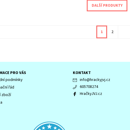
DALŠÍ PRODUKTY
1
2
MACE PRO VÁS
KONTAKT
ní podmínky
info
@
hrackyjvj.cz
605708274
ační řád
HračkyJVJ.cz
í zboží
va