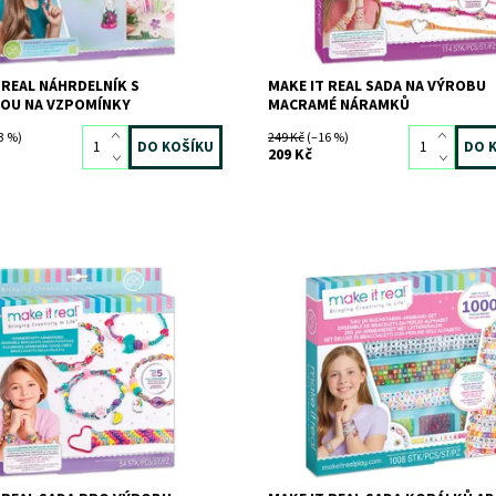
 REAL NÁHRDELNÍK S
MAKE IT REAL SADA NA VÝROBU
KOU NA VZPOMÍNKY
MACRAMÉ NÁRAMKŮ
3 %)
249 Kč
(–16 %)
209 Kč
ost:
Skladem
>3 ks
Dostupnost:
Skladem
>3 ks
10071
Kód:
11913
MAKE IT REAL
Značka:
MAKE IT REAL