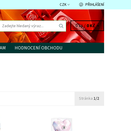
CZK
PŘIHLÁŠENÍ
0 ks /
0 Kč
RAM
HODNOCENÍ OBCHODU
Stránka
1/2
y a
Sběratelská edice náramků s přívěskem
SWAROVSKI