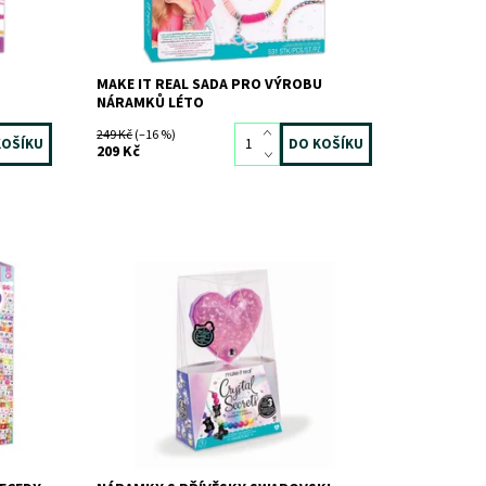
MAKE IT REAL SADA PRO VÝROBU
NÁRAMKŮ LÉTO
249 Kč
(–16 %)
209 Kč
Sběratelská edice náramků s přívěskem
SWAROVSKI
Dostupnost:
Skladem
>3 ks
Kód:
9166
Značka:
MAKE IT REAL