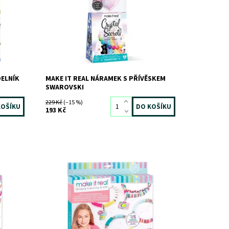
Dostupnost:
Skladem
>3 ks
Kód:
7130
Značka:
MAKE IT REAL
DELNÍK
MAKE IT REAL NÁRAMEK S PŘÍVĚSKEM
SWAROVSKI
229 Kč
(–15 %)
193 Kč
Dostupnost:
Skladem
3 ks
Kód:
9163
Značka:
MAKE IT REAL