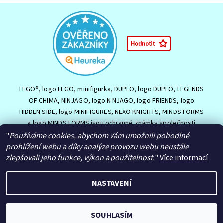
LEGO®, logo LEGO, minifigurka, DUPLO, logo DUPLO, LEGENDS
OF CHIMA, NINJAGO, logo NINJAGO, logo FRIENDS, logo
HIDDEN SIDE, logo MINIFIGURES, NEXO KNIGHTS, MINDSTORMS
a logo MINDSTORMS jsou ochranné známky společnosti
LEGO Group nebo jsou chráněny autorským právem LEGO
"
Používáme cookies, abychom Vám umožnili pohodlné
prohlížení webu a díky analýze provozu webu neustále
Group. ©2026 The LEGO Group.
zlepšovali jeho funkce, výkon a použitelnost.
"
Více informací
NASTAVENÍ
2026 © HračkyJVJ.cz, všechna práva vyhrazena
Upravit nastavení
cookies
Vytvořil Shoptet
SOUHLASÍM