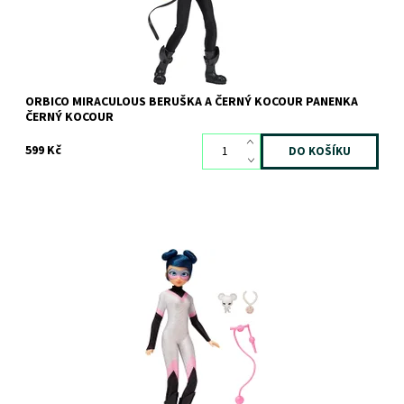
ORBICO MIRACULOUS BERUŠKA A ČERNÝ KOCOUR PANENKA
ČERNÝ KOCOUR
599 Kč
Dostupnost:
Skladem
>3 ks
Kód:
11038
Značka:
Orbico