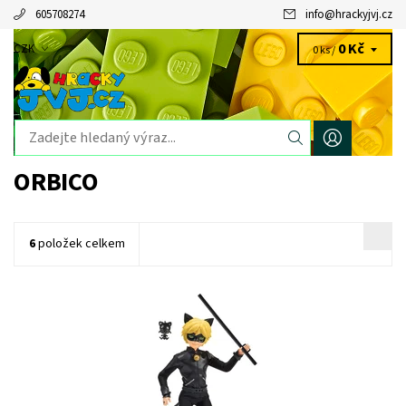
605708274
info
@
hrackyjvj.cz
0 Kč
CZK
0 ks /
ORBICO
6
položek celkem
Dostupnost:
Skladem
1 ks
Kód:
10110
Značka:
Orbico