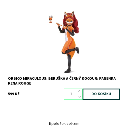
Dostupnost:
Skladem
3 ks
Kód:
10116
Značka:
Orbico
ORBICO MIRACULOUS: BERUŠKA A ČERNÝ KOCOUR: PANENKA
RENA ROUGE
599 Kč
6
položek celkem