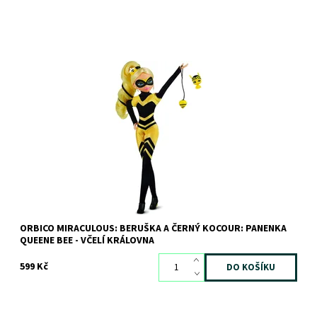
Dostupnost:
Skladem
3 ks
Kód:
10113
Značka:
Orbico
ORBICO MIRACULOUS: BERUŠKA A ČERNÝ KOCOUR: PANENKA
QUEENE BEE - VČELÍ KRÁLOVNA
599 Kč