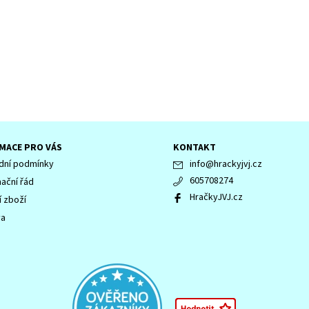
MACE PRO VÁS
KONTAKT
ní podmínky
info
@
hrackyjvj.cz
605708274
ační řád
HračkyJVJ.cz
í zboží
va