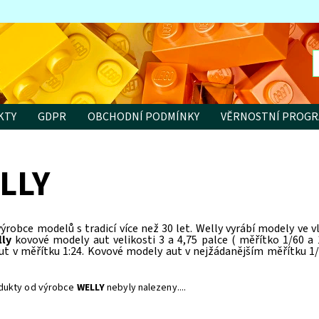
KTY
GDPR
OBCHODNÍ PODMÍNKY
VĚRNOSTNÍ PROG
LLY
výrobce modelů s tradicí více než 30 let. Welly vyrábí modely ve v
lly
kovové modely aut velikosti 3 a 4,75 palce ( měřítko 1/60 a 
t v měřítku 1:24. Kovové modely aut v nejžádanějším měřítku 1/1
dukty od výrobce
WELLY
nebyly nalezeny....