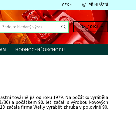
CZK
PŘIHLÁŠENÍ
0 ks /
0 Kč
RAM
HODNOCENÍ OBCHODU
lastní továrně již od roku 1979. Na počátku vyráběla
1/36) a počátkem 90. let začali s výrobou kovových
8 začala firma Welly vyrábět zhruba v polovině 90.