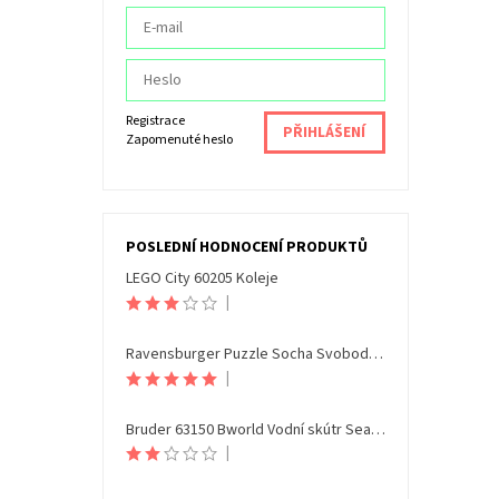
Registrace
Zapomenuté heslo
POSLEDNÍ HODNOCENÍ PRODUKTŮ
LEGO City 60205 Koleje
|
Ravensburger Puzzle Socha Svobody Noční edice 108 dílků
|
Bruder 63150 Bworld Vodní skútr Seamaxx s figurkou
|