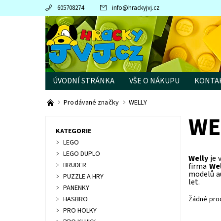
605708274
info
@
hrackyjvj.cz
ÚVODNÍ STRÁNKA
VŠE O NÁKUPU
KONTA
PRODÁVANÉ ZNAČKY
Prodávané značky
WELLY
WE
KATEGORIE
LEGO
LEGO DUPLO
Welly
je 
BRUDER
firma
We
modelů au
PUZZLE A HRY
let.
PANENKY
HASBRO
Žádné pro
PRO HOLKY