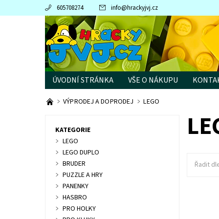
605708274
info
@
hrackyjvj.cz
ÚVODNÍ STRÁNKA
VŠE O NÁKUPU
KONTA
PRODÁVANÉ ZNAČKY
VÝPRODEJ A DOPRODEJ
LEGO
LE
KATEGORIE
LEGO
LEGO DUPLO
BRUDER
Řadit dl
PUZZLE A HRY
PANENKY
HASBRO
Přehrávej
PRO HOLKY
touto se