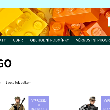
KTY
GDPR
OBCHODNÍ PODMÍNKY
VĚRNOSTNÍ PROG
GO
e:
2
položek celkem
VÝPRODEJ
VÝP
 si napínavý souboj tváří v tvář s
Tato drsná seržantka Povstalců m
A
stavitelnou a vysoce pohyblivou
co potřebuje, aby se mohla postav
DOPRODEJ
DOP