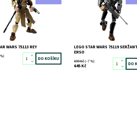
 Rey!
Impériu!
ost:
Skladem
>3 ks
Dostupnost:
Skladem
>3 ks
2341
Kód:
2525
LEGO
Značka:
LEGO
AR WARS 75113 REY
LEGO STAR WARS 75119 SERŽAN
ERSO
 %)
699 Kč
(–7 %)
645 Kč