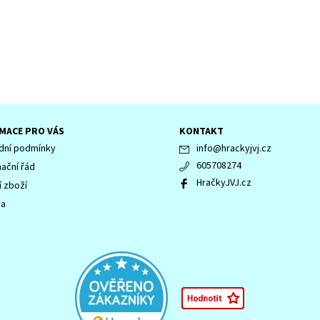
MACE PRO VÁS
KONTAKT
ní podmínky
info
@
hrackyjvj.cz
605708274
ační řád
HračkyJVJ.cz
í zboží
va