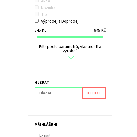
Akce
Novinka
Tip
Výprodej a Doprodej
545
Kč
645
Kč
Filtr podle parametrů, vlastností a
výrobců
HLEDAT
PŘIHLÁŠENÍ