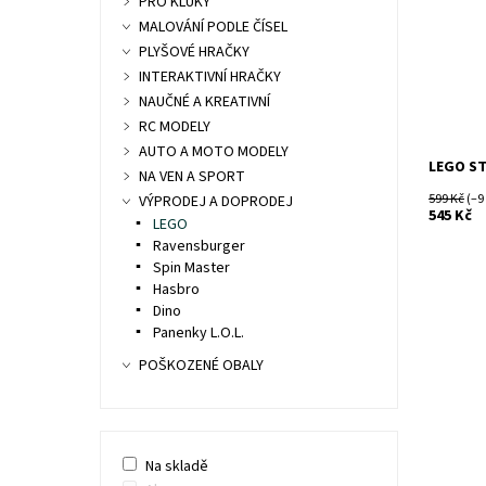
PRO KLUKY
figurkou
MALOVÁNÍ PODLE ČÍSEL
Dostupn
PLYŠOVÉ HRAČKY
Kód:
INTERAKTIVNÍ HRAČKY
Značka:
NAUČNÉ A KREATIVNÍ
RC MODELY
AUTO A MOTO MODELY
LEGO ST
NA VEN A SPORT
599 Kč
(–9
VÝPRODEJ A DOPRODEJ
545 Kč
LEGO
Ravensburger
Spin Master
Hasbro
Dino
Panenky L.O.L.
POŠKOZENÉ OBALY
Na skladě