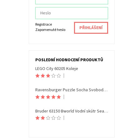
Registrace
Zapomenuté heslo
POSLEDNÍ HODNOCENÍ PRODUKTŮ
LEGO City 60205 Koleje
|
Ravensburger Puzzle Socha Svobody Noční edice 108 dílků
|
Bruder 63150 Bworld Vodní skútr Seamaxx s figurkou
|