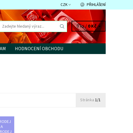
CZK
PŘIHLÁŠENÍ
0 ks /
0 Kč
RAM
HODNOCENÍ OBCHODU
Stránka
1/1
RODEJ
á vše,
A
it
RODEJ